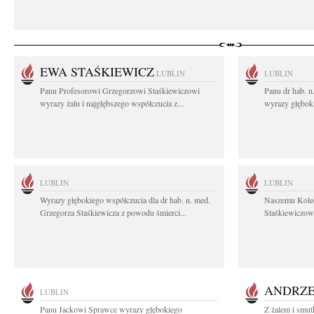
EWA STAŚKIEWICZ
LUBLIN
LUBLIN
Panu Profesorowi Grzegorzowi Staśkiewiczowi
Panu dr hab. 
wyrazy żalu i najgłębszego współczucia z...
wyrazy głębok
LUBLIN
LUBLIN
Wyrazy głębokiego współczucia dla dr hab. n. med.
Naszemu Koled
Grzegorza Staśkiewicza z powodu śmierci...
Staśkiewiczowi
ANDRZE
LUBLIN
Panu Jackowi Sprawce wyrazy głębokiego
Z żalem i smut