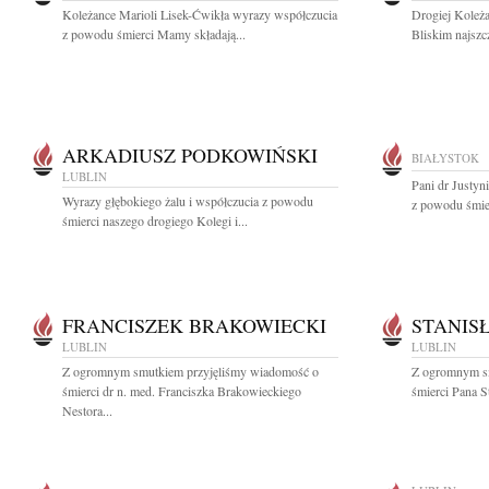
Koleżance Marioli Lisek-Ćwikła wyrazy współczucia
Drogiej Koleża
z powodu śmierci Mamy składają...
Bliskim najszc
ARKADIUSZ PODKOWIŃSKI
BIAŁYSTOK
LUBLIN
Pani dr Justyn
Wyrazy głębokiego żalu i współczucia z powodu
z powodu śmier
śmierci naszego drogiego Kolegi i...
FRANCISZEK BRAKOWIECKI
STANIS
LUBLIN
LUBLIN
Z ogromnym smutkiem przyjęliśmy wiadomość o
Z ogromnym s
śmierci dr n. med. Franciszka Brakowieckiego
śmierci Pana S
Nestora...