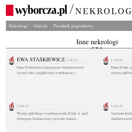
Nekrologi
Odeszli
Poradnik pogrzebowy
Inne nekrologi
EWA STAŚKIEWICZ
LUBLIN
LUBLIN
Panu Profesorowi Grzegorzowi Staśkiewiczowi
Panu dr hab. 
wyrazy żalu i najgłębszego współczucia z...
wyrazy głębok
LUBLIN
LUBLIN
Wyrazy głębokiego współczucia dla dr hab. n. med.
Naszemu Koled
Grzegorza Staśkiewicza z powodu śmierci...
Staśkiewiczowi