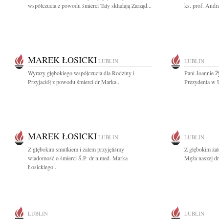
współczucia z powodu śmierci Taty składają Zarząd...
ks. prof. Andr
MAREK ŁOSICKI
LUBLIN
LUBLIN
Wyrazy głębokiego współczucia dla Rodziny i
Pani Joannie 
Przyjaciół z powodu śmierci dr Marka...
Prezydenta w U
MAREK ŁOSICKI
LUBLIN
LUBLIN
Z głębokim smutkiem i żalem przyjęliśmy
Z głębokim ża
wiadomość o śmierci Ś.P. dr n.med. Marka
Męża naszej dro
Łosickiego...
LUBLIN
LUBLIN