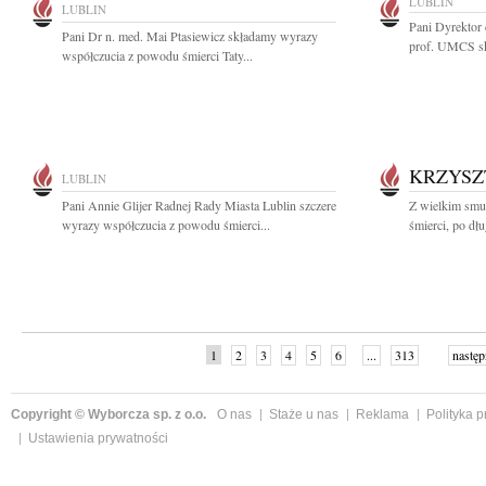
LUBLIN
LUBLIN
Pani Dyrektor
Pani Dr n. med. Mai Ptasiewicz składamy wyrazy
prof. UMCS sk
współczucia z powodu śmierci Taty...
KRZYSZ
LUBLIN
Pani Annie Glijer Radnej Rady Miasta Lublin szczere
Z wielkim smu
wyrazy współczucia z powodu śmierci...
śmierci, po dłu
1
2
3
4
5
6
...
313
następ
Copyright © Wyborcza sp. z o.o.
O nas
Staże u nas
Reklama
Polityka 
Ustawienia prywatności