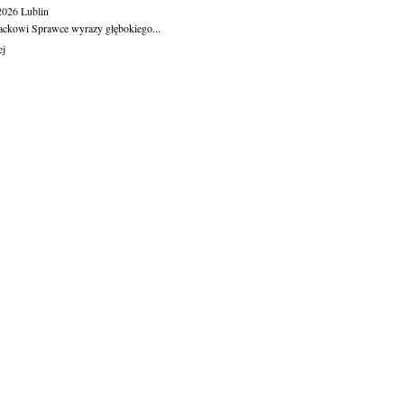
.2026
Lublin
ackowi Sprawce wyrazy głębokiego...
ej