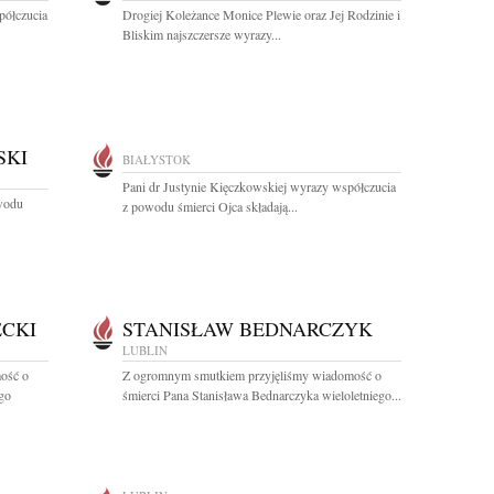
półczucia
Drogiej Koleżance Monice Plewie oraz Jej Rodzinie i
Bliskim najszczersze wyrazy...
SKI
BIAŁYSTOK
Pani dr Justynie Kięczkowskiej wyrazy współczucia
owodu
z powodu śmierci Ojca składają...
CKI
STANISŁAW BEDNARCZYK
LUBLIN
ość o
Z ogromnym smutkiem przyjęliśmy wiadomość o
ego
śmierci Pana Stanisława Bednarczyka wieloletniego...