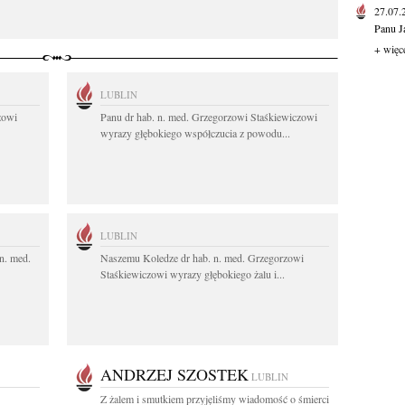
27.07
Panu J
+ więc
LUBLIN
zowi
Panu dr hab. n. med. Grzegorzowi Staśkiewiczowi
wyrazy głębokiego współczucia z powodu...
LUBLIN
n. med.
Naszemu Koledze dr hab. n. med. Grzegorzowi
Staśkiewiczowi wyrazy głębokiego żalu i...
ANDRZEJ SZOSTEK
LUBLIN
Z żalem i smutkiem przyjęliśmy wiadomość o śmierci