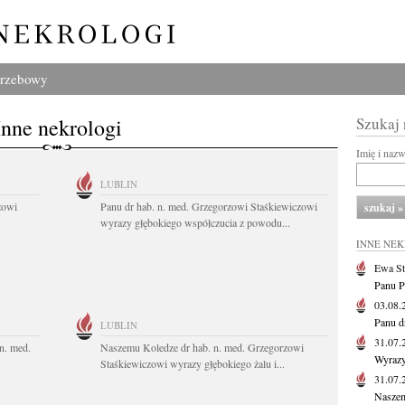
grzebowy
Inne nekrologi
Szukaj
Imię i naz
LUBLIN
zowi
Panu dr hab. n. med. Grzegorzowi Staśkiewiczowi
wyrazy głębokiego współczucia z powodu...
INNE NE
Ewa St
Panu P
03.08
Panu d
LUBLIN
31.07
n. med.
Naszemu Koledze dr hab. n. med. Grzegorzowi
Wyrazy
Staśkiewiczowi wyrazy głębokiego żalu i...
31.07
Naszem