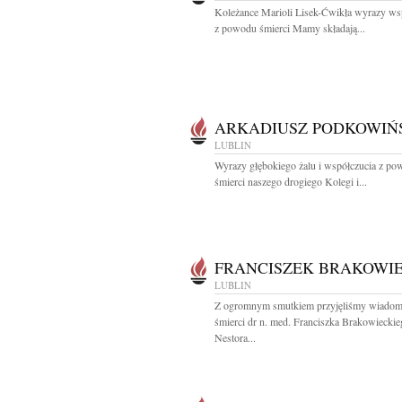
Koleżance Marioli Lisek-Ćwikła wyrazy ws
z powodu śmierci Mamy składają...
ARKADIUSZ PODKOWIŃ
LUBLIN
Wyrazy głębokiego żalu i współczucia z p
śmierci naszego drogiego Kolegi i...
FRANCISZEK BRAKOWIE
LUBLIN
Z ogromnym smutkiem przyjęliśmy wiadom
śmierci dr n. med. Franciszka Brakowiecki
Nestora...