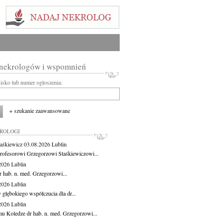
 nekrologów i wspomnień
wisko lub numer ogłoszenia:
+ szukanie zaawansowane
KROLOGI
aśkiewicz
03.08.2026
Lublin
rofesorowi Grzegorzowi Staśkiewiczowi...
.2026
Lublin
r hab. n. med. Grzegorzowi...
.2026
Lublin
 głębokiego współczucia dla dr...
.2026
Lublin
u Koledze dr hab. n. med. Grzegorzowi...