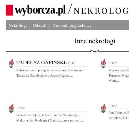
Nekrologi
Odeszli
Poradnik pogrzebowy
Inne nekrologi
TADEUSZ GAPIŃSKI
ŁÓDŹ
ŁÓDŹ
Z dużym żalem przyjęliśmy wiadomość o śmierci
Wyrazy głębok
Tadeusza Gapińskiego byłego piłkarza i...
Tomasza Miedz
Mamy...
ŁÓDŹ
ŁÓDŹ
Pani Joannie 
Wyrazy współczucia Pani Janinie Nawrockiej-
współczucia i 
Makowskiej, Rodzinie i Najbliższym z powodu...