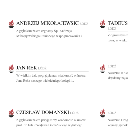
ANDRZEJ MIKOŁAJEWSKI
TADEUS
ŁÓDŹ
ŁÓDŹ
Z głębokim żalem żegnamy Śp. Andrzeja
Z ogromnym ża
Mikołajewskiego Cenionego współpracownika i...
roku, w wieku 
JAN REK
ŁÓDŹ
ŁÓDŹ
Naszemu Kole
W wielkim żalu pogrążyła nas wiadomość o śmierci
składamy najsz
Jana Reka naszego wieloletniego kolegi i...
CZESŁAW DOMAŃSKI
ŁÓDŹ
ŁÓDŹ
Z głębokim żalem przyjęliśmy wiadomość o śmierci
Naszemu Drog
prof. dr. hab. Czesława Domańskiego wybitnego...
wyrazy głęboki