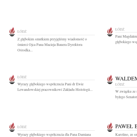
ŁÓDŹ
ŁÓDŹ
Pani Magdalen
Z głębokim smutkiem przyjęliśmy wiadomość o
głębokiego wsp
śmierci Ojca Pana Macieja Bauera Dyrektora
Ośrodka...
ŁÓDŹ
WALDE
Wyrazy głębokiego współczucia Pani dr Ewie
ŁÓDŹ
Lewandowskiej pracownikowi Zakładu Histologii...
W związku ze 
byłego Senator
PAWEŁ 
ŁÓDŹ
Wyrazy głębokiego współczucia dla Pana Damiana
Karolino, ze 