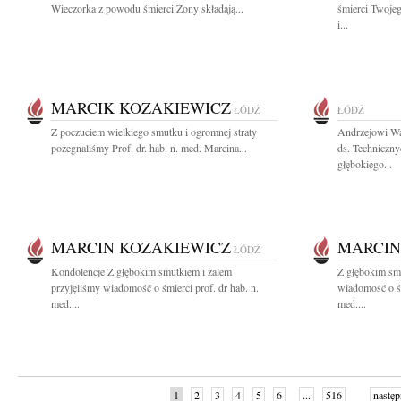
Wieczorka z powodu śmierci Żony składają...
śmierci Twoje
i...
MARCIK KOZAKIEWICZ
ŁÓDŹ
ŁÓDŹ
Z poczuciem wielkiego smutku i ogromnej straty
Andrzejowi Wa
pożegnaliśmy Prof. dr. hab. n. med. Marcina...
ds. Techniczny
głębokiego...
MARCIN KOZAKIEWICZ
MARCIN
ŁÓDŹ
Kondolencje Z głębokim smutkiem i żalem
Z głębokim smu
przyjęliśmy wiadomość o śmierci prof. dr hab. n.
wiadomość o śm
med....
med....
1
2
3
4
5
6
...
516
następ