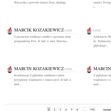
Wieczorka z powodu śmierci Żony składają...
śmierci Twoje
i...
MARCIK KOZAKIEWICZ
ŁÓDŹ
ŁÓDŹ
Z poczuciem wielkiego smutku i ogromnej straty
Andrzejowi Wa
pożegnaliśmy Prof. dr. hab. n. med. Marcina...
ds. Techniczny
głębokiego...
MARCIN KOZAKIEWICZ
MARCIN
ŁÓDŹ
Kondolencje Z głębokim smutkiem i żalem
Z głębokim smu
przyjęliśmy wiadomość o śmierci prof. dr hab. n.
wiadomość o śm
med....
med....
1
2
3
4
5
6
...
516
następ