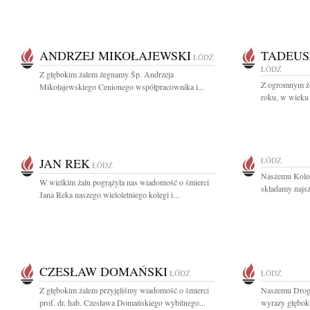
ANDRZEJ MIKOŁAJEWSKI
TADEUS
ŁÓDŹ
ŁÓDŹ
Z głębokim żalem żegnamy Śp. Andrzeja
Z ogromnym ża
Mikołajewskiego Cenionego współpracownika i...
roku, w wieku 
JAN REK
ŁÓDŹ
ŁÓDŹ
Naszemu Kole
W wielkim żalu pogrążyła nas wiadomość o śmierci
składamy najsz
Jana Reka naszego wieloletniego kolegi i...
CZESŁAW DOMAŃSKI
ŁÓDŹ
ŁÓDŹ
Z głębokim żalem przyjęliśmy wiadomość o śmierci
Naszemu Drog
prof. dr. hab. Czesława Domańskiego wybitnego...
wyrazy głęboki