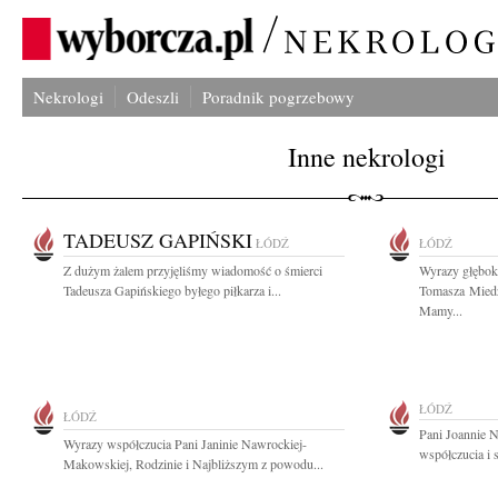
Nekrologi
Odeszli
Poradnik pogrzebowy
Inne nekrologi
TADEUSZ GAPIŃSKI
ŁÓDŹ
ŁÓDŹ
Z dużym żalem przyjęliśmy wiadomość o śmierci
Wyrazy głębok
Tadeusza Gapińskiego byłego piłkarza i...
Tomasza Miedz
Mamy...
ŁÓDŹ
ŁÓDŹ
Pani Joannie 
Wyrazy współczucia Pani Janinie Nawrockiej-
współczucia i 
Makowskiej, Rodzinie i Najbliższym z powodu...