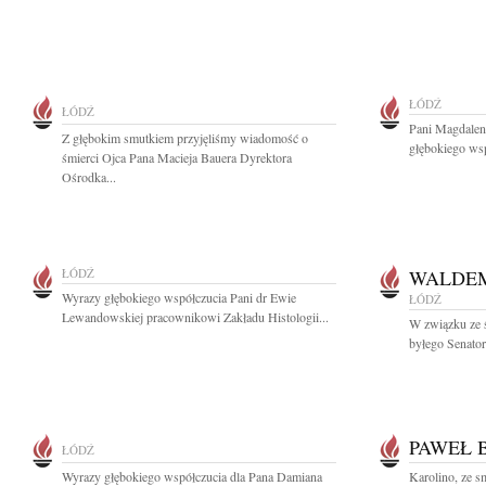
ŁÓDŹ
ŁÓDŹ
Pani Magdalen
Z głębokim smutkiem przyjęliśmy wiadomość o
głębokiego wsp
śmierci Ojca Pana Macieja Bauera Dyrektora
Ośrodka...
ŁÓDŹ
WALDE
Wyrazy głębokiego współczucia Pani dr Ewie
ŁÓDŹ
Lewandowskiej pracownikowi Zakładu Histologii...
W związku ze 
byłego Senator
PAWEŁ 
ŁÓDŹ
Wyrazy głębokiego współczucia dla Pana Damiana
Karolino, ze 