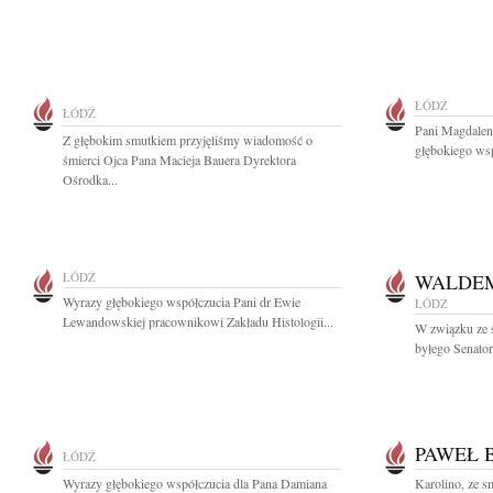
ŁÓDŹ
ŁÓDŹ
Pani Magdalen
Z głębokim smutkiem przyjęliśmy wiadomość o
głębokiego wsp
śmierci Ojca Pana Macieja Bauera Dyrektora
Ośrodka...
ŁÓDŹ
WALDE
Wyrazy głębokiego współczucia Pani dr Ewie
ŁÓDŹ
Lewandowskiej pracownikowi Zakładu Histologii...
W związku ze 
byłego Senator
PAWEŁ 
ŁÓDŹ
Wyrazy głębokiego współczucia dla Pana Damiana
Karolino, ze 