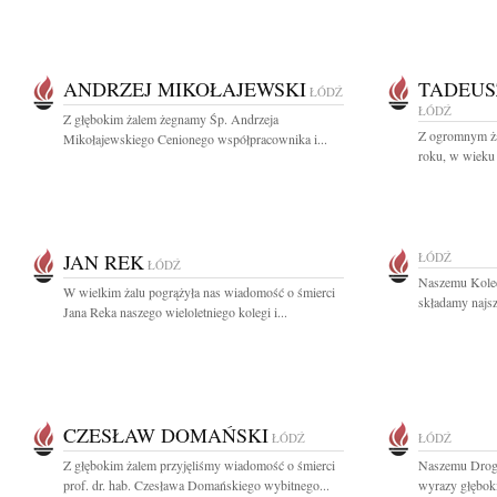
ANDRZEJ MIKOŁAJEWSKI
TADEUS
ŁÓDŹ
ŁÓDŹ
Z głębokim żalem żegnamy Śp. Andrzeja
Z ogromnym ża
Mikołajewskiego Cenionego współpracownika i...
roku, w wieku 
JAN REK
ŁÓDŹ
ŁÓDŹ
Naszemu Kole
W wielkim żalu pogrążyła nas wiadomość o śmierci
składamy najsz
Jana Reka naszego wieloletniego kolegi i...
CZESŁAW DOMAŃSKI
ŁÓDŹ
ŁÓDŹ
Z głębokim żalem przyjęliśmy wiadomość o śmierci
Naszemu Drog
prof. dr. hab. Czesława Domańskiego wybitnego...
wyrazy głęboki