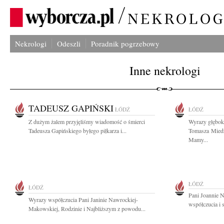
Nekrologi
Odeszli
Poradnik pogrzebowy
Inne nekrologi
TADEUSZ GAPIŃSKI
ŁÓDŹ
ŁÓDŹ
Z dużym żalem przyjęliśmy wiadomość o śmierci
Wyrazy głębok
Tadeusza Gapińskiego byłego piłkarza i...
Tomasza Miedz
Mamy...
ŁÓDŹ
ŁÓDŹ
Pani Joannie 
Wyrazy współczucia Pani Janinie Nawrockiej-
współczucia i 
Makowskiej, Rodzinie i Najbliższym z powodu...