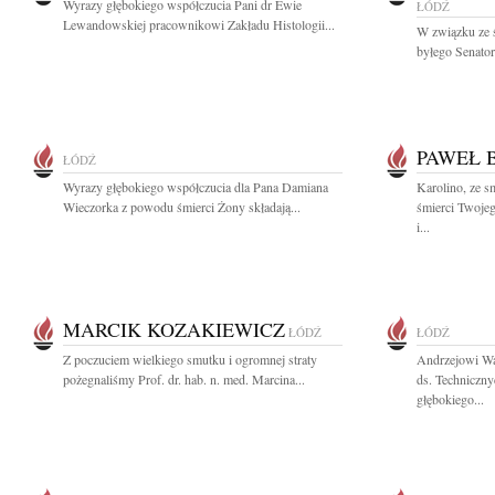
Wyrazy głębokiego współczucia Pani dr Ewie
ŁÓDŹ
Lewandowskiej pracownikowi Zakładu Histologii...
W związku ze 
byłego Senator
PAWEŁ 
ŁÓDŹ
Wyrazy głębokiego współczucia dla Pana Damiana
Karolino, ze 
Wieczorka z powodu śmierci Żony składają...
śmierci Twoje
i...
MARCIK KOZAKIEWICZ
ŁÓDŹ
ŁÓDŹ
Z poczuciem wielkiego smutku i ogromnej straty
Andrzejowi Wa
pożegnaliśmy Prof. dr. hab. n. med. Marcina...
ds. Techniczny
głębokiego...