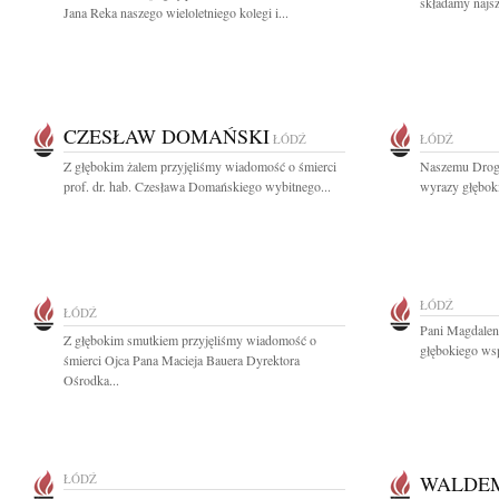
składamy najsz
Jana Reka naszego wieloletniego kolegi i...
CZESŁAW DOMAŃSKI
ŁÓDŹ
ŁÓDŹ
Z głębokim żalem przyjęliśmy wiadomość o śmierci
Naszemu Drog
prof. dr. hab. Czesława Domańskiego wybitnego...
wyrazy głęboki
ŁÓDŹ
ŁÓDŹ
Pani Magdalen
Z głębokim smutkiem przyjęliśmy wiadomość o
głębokiego wsp
śmierci Ojca Pana Macieja Bauera Dyrektora
Ośrodka...
ŁÓDŹ
WALDE