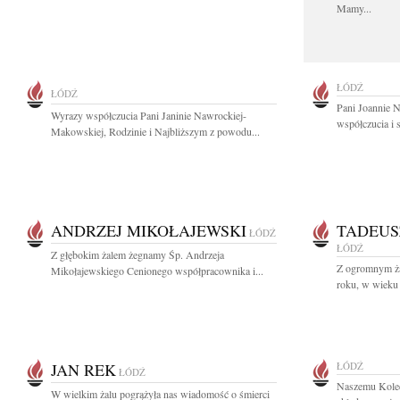
Mamy...
ŁÓDŹ
ŁÓDŹ
Pani Joannie 
Wyrazy współczucia Pani Janinie Nawrockiej-
współczucia i 
Makowskiej, Rodzinie i Najbliższym z powodu...
ANDRZEJ MIKOŁAJEWSKI
TADEUS
ŁÓDŹ
ŁÓDŹ
Z głębokim żalem żegnamy Śp. Andrzeja
Z ogromnym ża
Mikołajewskiego Cenionego współpracownika i...
roku, w wieku 
JAN REK
ŁÓDŹ
ŁÓDŹ
Naszemu Kole
W wielkim żalu pogrążyła nas wiadomość o śmierci