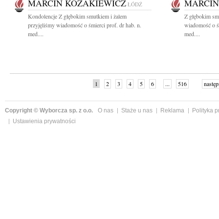
MARCIN KOZAKIEWICZ
MARCIN
ŁÓDŹ
Kondolencje Z głębokim smutkiem i żalem
Z głębokim smu
przyjęliśmy wiadomość o śmierci prof. dr hab. n.
wiadomość o śm
med....
med....
1
2
3
4
5
6
...
516
następ
Copyright © Wyborcza sp. z o.o.
O nas
Staże u nas
Reklama
Polityka 
Ustawienia prywatności