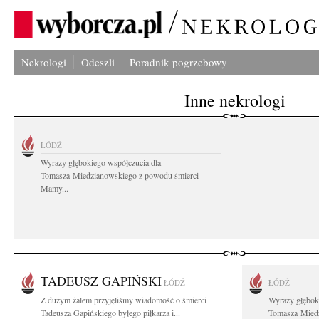
Nekrologi
Odeszli
Poradnik pogrzebowy
Inne nekrologi
ŁÓDŹ
Wyrazy głębokiego współczucia dla
Tomasza Miedzianowskiego z powodu śmierci
Mamy...
TADEUSZ GAPIŃSKI
ŁÓDŹ
ŁÓDŹ
Z dużym żalem przyjęliśmy wiadomość o śmierci
Wyrazy głębok
Tadeusza Gapińskiego byłego piłkarza i...
Tomasza Miedz