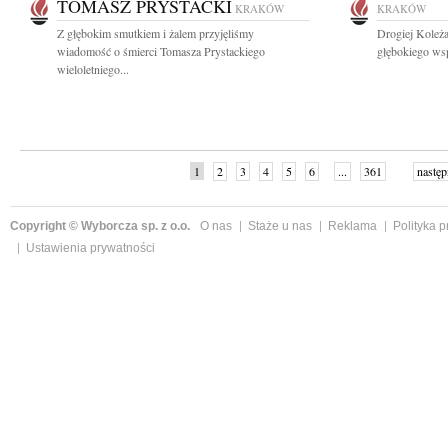
TOMASZ PRYSTACKI
KRAKÓW
KRAKÓW
Z głębokim smutkiem i żalem przyjęliśmy
Drogiej Koleża
wiadomość o śmierci Tomasza Prystackiego
głębokiego wsp
wieloletniego...
1
2
3
4
5
6
...
361
następ
Copyright © Wyborcza sp. z o.o.
O nas
Staże u nas
Reklama
Polityka 
Ustawienia prywatności