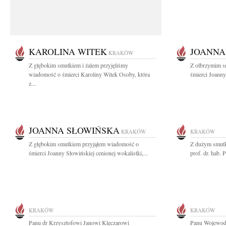
KAROLINA WITEK
JOANNA
KRAKÓW
Z głębokim smutkiem i żalem przyjęliśmy
Z olbrzymim s
wiadomość o śmierci Karoliny Witek Osoby, która
śmierci Joanny
z...
JOANNA SŁOWIŃSKA
KRAKÓW
KRAKÓW
Z głębokim smutkiem przyjąłem wiadomość o
Z dużym smutk
śmierci Joanny Słowińskiej cenionej wokalistki,...
prof. dr. hab.
KRAKÓW
KRAKÓW
Panu dr Krzysztofowi Janowi Klęczarowi
Panu Wojewodz