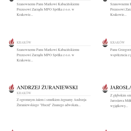
Szanownemu Panu Markowi Kabacińskiemu
Szanownemu P
Prezesowi Zarządu MPO Spółka z o.o. w
Prezesowi Zar
Krakowie...
Krakowie...
KRAKÓW
KRAKÓW
Szanownemu Panu Markowi Kabacińskiemu
Panu Grzegorz
Prezesowi Zarządu MPO Spółka z o.o. w
współczucia z
Krakowie...
ANDRZEJ ŻURANIEWSKI
JAROSŁ
KRAKÓW
Z głębokim sm
Z ogromnym żalem i smutkiem żegnamy Andrzeja
Jarosława Mił
Żuraniewskiego "Hucuł" Znanego adwokata...
wyjątkowy...