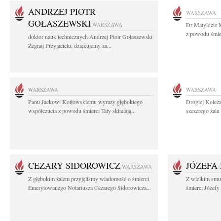
ANDRZEJ PIOTR
WARSZAWA
GOŁASZEWSKI
WARSZAWA
Dr Matyldzie M
z powodu śmier
doktor nauk technicznych Andrzej Piotr Gołaszewski
Żegnaj Przyjacielu, dziękujemy za...
WARSZAWA
WARSZAWA
Panu Jackowi Kotłowskiemu wyrazy głębokiego
Drogiej Koleż
współczucia z powodu śmierci Taty składają...
szczerego żalu 
CEZARY SIDOROWICZ
JÓZEFA
WARSZAWA
Z głębokim żalem przyjęliśmy wiadomość o śmierci
Z wielkim smu
Emerytowanego Notariusza Cezarego Sidorowicza...
śmierci Józefy