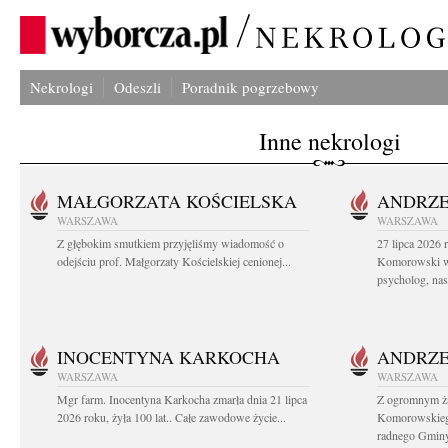
Nekrologi
Odeszli
Poradnik pogrzebowy
Inne nekrologi
MAŁGORZATA KOŚCIELSKA
ANDRZE
WARSZAWA
WARSZAWA
Z głębokim smutkiem przyjęliśmy wiadomość o
27 lipca 2026 
odejściu prof. Małgorzaty Kościelskiej cenionej...
Komorowski ws
psycholog, nasz
INOCENTYNA KARKOCHA
ANDRZE
WARSZAWA
WARSZAWA
Mgr farm. Inocentyna Karkocha zmarła dnia 21 lipca
Z ogromnym ż
2026 roku, żyła 100 lat.. Całe zawodowe życie...
Komorowskiego
radnego Gminy