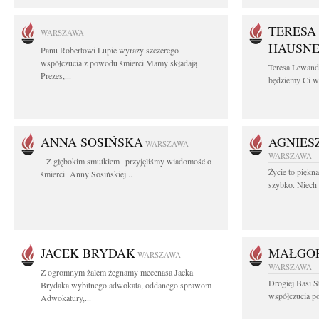
TERESA
WARSZAWA
HAUSN
Panu Robertowi Lupie wyrazy szczerego
współczucia z powodu śmierci Mamy składają
Teresa Lewan
Prezes,...
będziemy Ci wd
ANNA SOSIŃSKA
AGNIES
WARSZAWA
WARSZAWA
Z głębokim smutkiem przyjęliśmy wiadomość o
Życie to piękn
śmierci Anny Sosińskiej...
szybko. Niech 
JACEK BRYDAK
MAŁGOR
WARSZAWA
WARSZAWA
Z ogromnym żalem żegnamy mecenasa Jacka
Drogiej Basi S
Brydaka wybitnego adwokata, oddanego sprawom
współczucia po 
Adwokatury,...