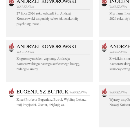
ANDRZEJ KOMOROWSKI
INOCEN
WARSZAWA
WARSZAWA
27 lipca 2026 roku odszedł Śp. Andrzej
Mgr farm. Inoc
Komorowski wspaniały człowiek, znakomity
2026 roku, żył
psycholog, nasz...
ANDRZEJ KOMOROWSKI
ANDRZE
WARSZAWA
WARSZAWA
Z ogromnym żalem żegnamy Andrzeja
Z wielkim smu
Komorowskiego naszego serdecznego kolegę,
Komorowskiego
radnego Gminy...
samorządowego
EUGENIUSZ BUTRUK
WARSZAWA
WARSZAWA
Zmarł Profesor Eugeniusz Butruk Wybitny Lekarz,
Wyrazy współc
mój Przyjaciel. Gieniu, dziękuję za...
Naszej Koleżan