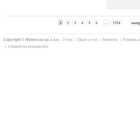
1
2
3
4
5
6
...
5354
nastę
Copyright © Wyborcza sp. z o.o.
O nas
Staże u nas
Reklama
Polityka 
Ustawienia prywatności