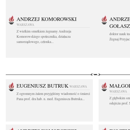
ANDRZEJ KOMOROWSKI
ANDRZE
WARSZAWA
GOŁASZ
Z wielkim smutkiem żegnamy Andrzeja
doktor nauk te
Komorowskiego społecznika, działacza
Żegnaj Przyjaci
samorządowego, członka...
EUGENIUSZ BUTRUK
MAŁGOR
WARSZAWA
WARSZAWA
Z ogromnym żalem przyjęliśmy wiadomość o śmierci
Z głębokim sm
Pana prof. dra hab. n. med. Eugeniusza Butruka...
odejściu prof. 