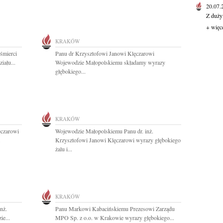
20.07
Z duży
+ więc
KRAKÓW
śmierci
Panu dr Krzysztofowi Janowi Klęczarowi
iału...
Wojewodzie Małopolskiemu składamy wyrazy
głębokiego...
KRAKÓW
ęczarowi
Wojewodzie Małopolskiemu Panu dr. inż.
.
Krzysztofowi Janowi Klęczarowi wyrazy głębokiego
żalu i...
KRAKÓW
nż.
Panu Markowi Kabacińskiemu Prezesowi Zarządu
e...
MPO Sp. z o.o. w Krakowie wyrazy głębokiego...