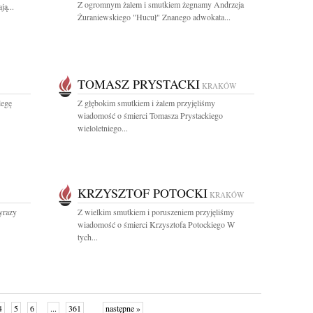
Z ogromnym żalem i smutkiem żegnamy Andrzeja
ą...
Żuraniewskiego "Hucuł" Znanego adwokata...
TOMASZ PRYSTACKI
KRAKÓW
legę
Z głębokim smutkiem i żalem przyjęliśmy
wiadomość o śmierci Tomasza Prystackiego
wieloletniego...
KRZYSZTOF POTOCKI
KRAKÓW
yrazy
Z wielkim smutkiem i poruszeniem przyjęliśmy
wiadomość o śmierci Krzysztofa Potockiego W
tych...
4
5
6
...
361
następne »