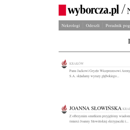
Nekrologi
Odeszli
Poradnik po
KRAKÓW
Panu Jackowi Gryzło Wiceprezesowi Aren
S.A. składamy wyrazy głębokiego...
JOANNA SŁOWIŃSKA
KRA
Z olbrzymim smutkiem przyjęliśmy wiadom
śmierci Joanny Słowińskiej skrzypaczki i...