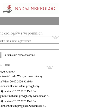
 nekrologów i wspomnień
wisko lub numer ogłoszenia:
+ szukanie zaawansowane
KROLOGI
.2026
Kraków
ackowi Gryzło Wiceprezesowi Areny...
na Witek
20.07.2026
Kraków
okim smutkiem i żalem przyjęliśmy...
 Słowińska
20.07.2026
Kraków
zymim smutkiem przyjęliśmy wiadomość o...
 Słowińska
20.07.2026
Kraków
okim smutkiem przyjąłem wiadomość o...