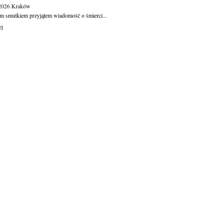
.2026
Kraków
m smutkiem przyjąłem wiadomość o śmierci...
ej