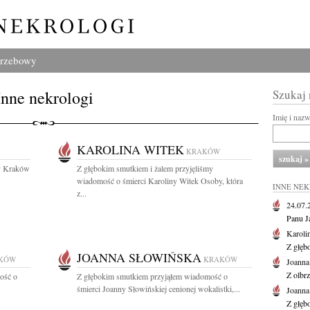
grzebowy
Inne nekrologi
Szukaj
Imię i naz
KAROLINA WITEK
KRAKÓW
y Kraków
Z głębokim smutkiem i żalem przyjęliśmy
wiadomość o śmierci Karoliny Witek Osoby, która
INNE NE
z...
24.07
Panu J
Karoli
Z głęb
JOANNA SŁOWIŃSKA
KÓW
KRAKÓW
Joanna
Z olbr
ość o
Z głębokim smutkiem przyjąłem wiadomość o
śmierci Joanny Słowińskiej cenionej wokalistki,...
Joanna
Z głęb