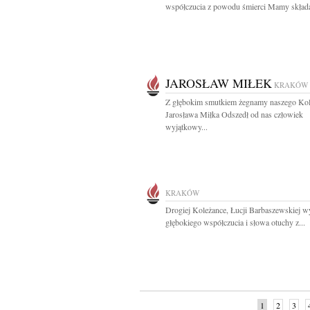
współczucia z powodu śmierci Mamy składaj
JAROSŁAW MIŁEK
KRAKÓW
Z głębokim smutkiem żegnamy naszego Ko
Jarosława Miłka Odszedł od nas człowiek
wyjątkowy...
KRAKÓW
Drogiej Koleżance, Łucji Barbaszewskiej w
głębokiego współczucia i słowa otuchy z...
1
2
3