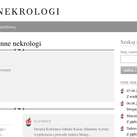
grzebowy
Inne nekrologi
Szukaj
Imię i naz
 wyrazy
INNE NE
07.08
Z wiel
06.08
Drogie
Marcin
KATOWICE
Z głęb
Tadeus
gę i
Drogiej Koleżance Sabinie Kacan składamy wyrazy
Z głęb
...
współczucia z powodu śmierci Mamy...