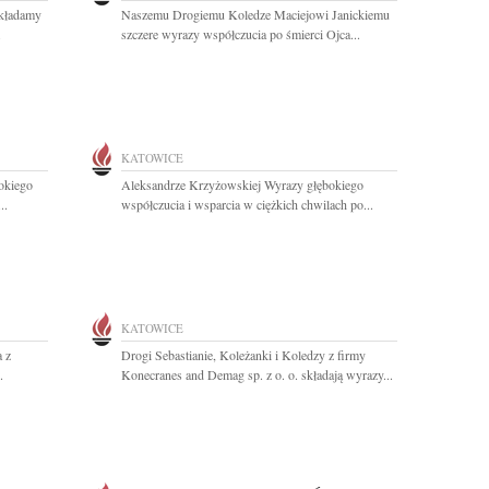
składamy
Naszemu Drogiemu Koledze Maciejowi Janickiemu
.
szczere wyrazy współczucia po śmierci Ojca...
KATOWICE
okiego
Aleksandrze Krzyżowskiej Wyrazy głębokiego
..
współczucia i wsparcia w ciężkich chwilach po...
KATOWICE
 z
Drogi Sebastianie, Koleżanki i Koledzy z firmy
.
Konecranes and Demag sp. z o. o. składają wyrazy...