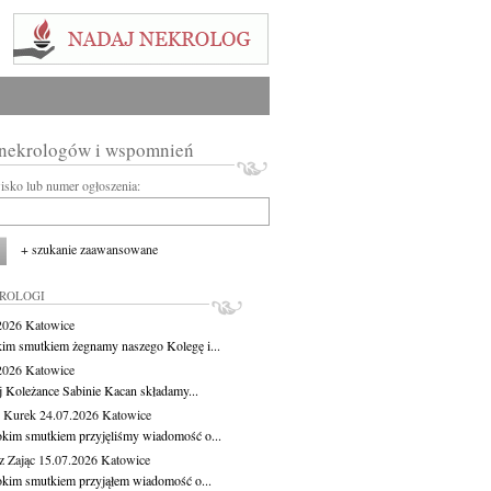
 nekrologów i wspomnień
wisko lub numer ogłoszenia:
+ szukanie zaawansowane
KROLOGI
.2026
Katowice
kim smutkiem żegnamy naszego Kolegę i...
.2026
Katowice
j Koleżance Sabinie Kacan składamy...
 Kurek
24.07.2026
Katowice
okim smutkiem przyjęliśmy wiadomość o...
z Zając
15.07.2026
Katowice
okim smutkiem przyjąłem wiadomość o...