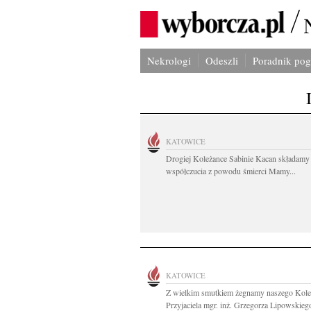
Nekrologi
Odeszli
Poradnik po
KATOWICE
Drogiej Koleżance Sabinie Kacan składamy
współczucia z powodu śmierci Mamy...
KATOWICE
Z wielkim smutkiem żegnamy naszego Kole
Przyjaciela mgr. inż. Grzegorza Lipowskiego