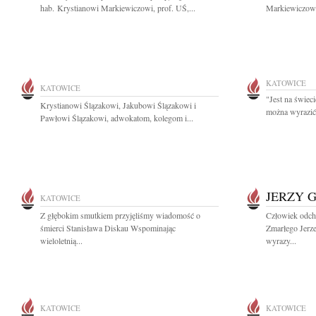
hab. Krystianowi Markiewiczowi, prof. UŚ,...
Markiewiczowi
KATOWICE
KATOWICE
"Jest na świeci
Krystianowi Ślązakowi, Jakubowi Ślązakowi i
można wyrazić
Pawłowi Ślązakowi, adwokatom, kolegom i...
JERZY 
KATOWICE
Z głębokim smutkiem przyjęliśmy wiadomość o
Człowiek odcho
śmierci Stanisława Diskau Wspominając
Zmarłego Jerze
wieloletnią...
wyrazy...
KATOWICE
KATOWICE