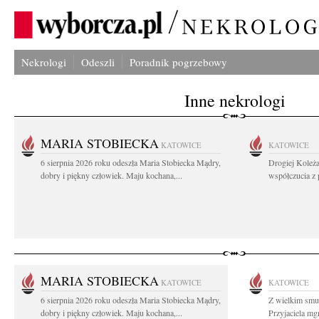
Nekrologi
Odeszli
Poradnik pogrzebowy
Inne nekrologi
MARIA STOBIECKA
KATOWICE
KATOWICE
6 sierpnia 2026 roku odeszła Maria Stobiecka Mądry,
Drogiej Koleż
dobry i piękny człowiek. Maju kochana,...
współczucia z
MARIA STOBIECKA
KATOWICE
KATOWICE
6 sierpnia 2026 roku odeszła Maria Stobiecka Mądry,
Z wielkim smu
dobry i piękny człowiek. Maju kochana,...
Przyjaciela mg