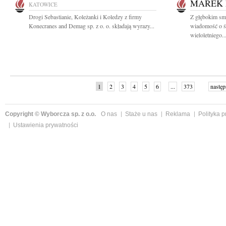
MAREK
KATOWICE
Drogi Sebastianie, Koleżanki i Koledzy z firmy
Z głębokim smu
Konecranes and Demag sp. z o. o. składają wyrazy...
wiadomość o ś
wieloletniego..
1
2
3
4
5
6
...
373
następ
Copyright © Wyborcza sp. z o.o.
O nas
Staże u nas
Reklama
Polityka 
Ustawienia prywatności