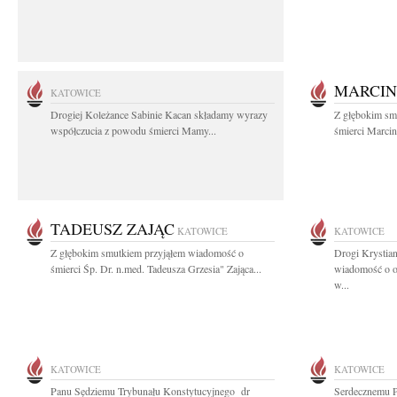
MARCIN
KATOWICE
Drogiej Koleżance Sabinie Kacan składamy wyrazy
Z głębokim sm
współczucia z powodu śmierci Mamy...
śmierci Marcin
TADEUSZ ZAJĄC
KATOWICE
KATOWICE
Z głębokim smutkiem przyjąłem wiadomość o
Drogi Krystia
śmierci Śp. Dr. n.med. Tadeusza Grzesia" Zająca...
wiadomość o o
w...
KATOWICE
KATOWICE
Panu Sędziemu Trybunału Konstytucyjnego dr
Serdecznemu P