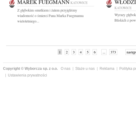
MAREK FUEGMANN
WŁODZI
KATOWICE
KATOWICE
Z głębokim smutkiem i żalem przyjęliśmy
Wyrazy głęboki
wiadomość o śmierci Pana Marka Fuegmanna
Bliskich z pow
wieloletniego...
1
2
3
4
5
6
...
373
następ
Copyright © Wyborcza sp. z o.o.
O nas
Staże u nas
Reklama
Polityka 
Ustawienia prywatności