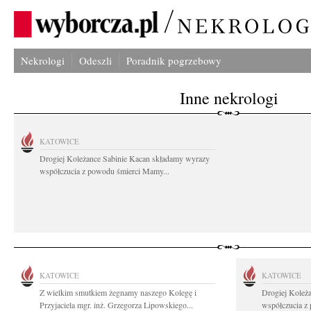
Nekrologi
Odeszli
Poradnik pogrzebowy
Inne nekrologi
KATOWICE
Drogiej Koleżance Sabinie Kacan składamy wyrazy
współczucia z powodu śmierci Mamy...
KATOWICE
KATOWICE
Z wielkim smutkiem żegnamy naszego Kolegę i
Drogiej Koleż
Przyjaciela mgr. inż. Grzegorza Lipowskiego...
współczucia z