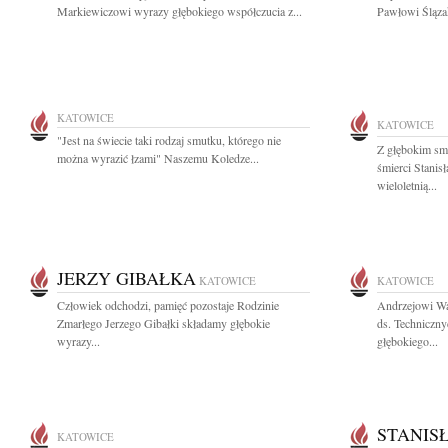
Markiewiczowi wyrazy głębokiego współczucia z...
Pawłowi Śląza
KATOWICE
KATOWICE
"Jest na świecie taki rodzaj smutku, którego nie
Z głębokim sm
można wyrazić łzami" Naszemu Koledze...
śmierci Stani
wieloletnią...
JERZY GIBAŁKA
KATOWICE
KATOWICE
Człowiek odchodzi, pamięć pozostaje Rodzinie
Andrzejowi Wa
Zmarłego Jerzego Gibałki składamy głębokie
ds. Techniczny
wyrazy...
głębokiego...
STANIS
KATOWICE