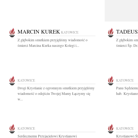
MARCIN KUREK
TADEUS
KATOWICE
Z głębokim smutkiem przyjęliśmy wiadomość o
Z głębokim sm
śmierci Marcina Kurka naszego Kolegi i...
śmierci Śp. Dr
KATOWICE
KATOWICE
Drogi Krystianie z ogromnym smutkiem przyjęliśmy
Panu Sędziemu
wiadomość o odejściu Twojej Mamy Łączymy się
hab. Krystiano
w...
KATOWICE
KATOWICE
Serdecznemu Przyjacielowi Krystianowi
Krystianowi Ś