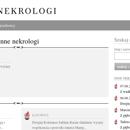
grzebowy
Inne nekrologi
Szukaj
Imię i naz
 wyrazy
INNE NE
07.08
Z wiel
06.08
Drogie
Marcin
KATOWICE
Z głęb
Tadeus
gę i
Drogiej Koleżance Sabinie Kacan składamy wyrazy
Z głęb
...
współczucia z powodu śmierci Mamy...