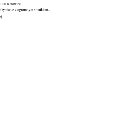
.2026
Katowice
Krystianie z ogromnym smutkiem...
ej