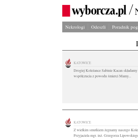
Nekrologi
Odeszli
Poradnik po
KATOWICE
Drogiej Koleżance Sabinie Kacan składamy
współczucia z powodu śmierci Mamy...
KATOWICE
Z wielkim smutkiem żegnamy naszego Kole
Przyjaciela mgr. inż. Grzegorza Lipowskiego