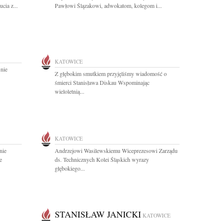
cia z...
Pawłowi Ślązakowi, adwokatom, kolegom i...
KATOWICE
 nie
Z głębokim smutkiem przyjęliśmy wiadomość o
śmierci Stanisława Diskau Wspominając
wieloletnią...
KATOWICE
nie
Andrzejowi Wasilewskiemu Wiceprezesowi Zarządu
e
ds. Technicznych Kolei Śląskich wyrazy
głębokiego...
STANISŁAW JANICKI
KATOWICE