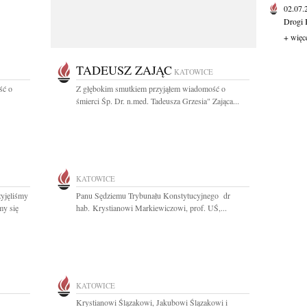
02.07
Drogi 
+ więc
TADEUSZ ZAJĄC
KATOWICE
ść o
Z głębokim smutkiem przyjąłem wiadomość o
śmierci Śp. Dr. n.med. Tadeusza Grzesia" Zająca...
KATOWICE
yjęliśmy
Panu Sędziemu Trybunału Konstytucyjnego dr
my się
hab. Krystianowi Markiewiczowi, prof. UŚ,...
KATOWICE
Krystianowi Ślązakowi, Jakubowi Ślązakowi i