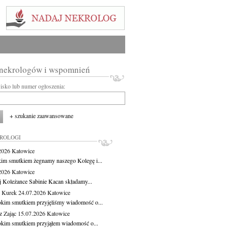
 nekrologów i wspomnień
wisko lub numer ogłoszenia:
+ szukanie zaawansowane
KROLOGI
.2026
Katowice
kim smutkiem żegnamy naszego Kolegę i...
.2026
Katowice
j Koleżance Sabinie Kacan składamy...
 Kurek
24.07.2026
Katowice
okim smutkiem przyjęliśmy wiadomość o...
z Zając
15.07.2026
Katowice
okim smutkiem przyjąłem wiadomość o...