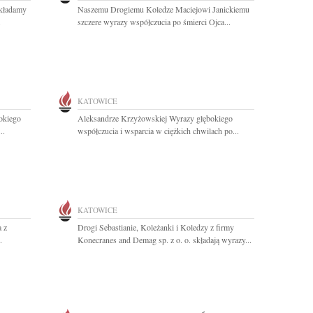
składamy
Naszemu Drogiemu Koledze Maciejowi Janickiemu
.
szczere wyrazy współczucia po śmierci Ojca...
KATOWICE
okiego
Aleksandrze Krzyżowskiej Wyrazy głębokiego
..
współczucia i wsparcia w ciężkich chwilach po...
KATOWICE
 z
Drogi Sebastianie, Koleżanki i Koledzy z firmy
.
Konecranes and Demag sp. z o. o. składają wyrazy...