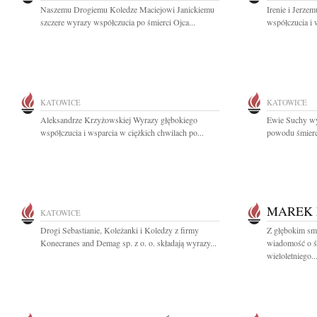
Naszemu Drogiemu Koledze Maciejowi Janickiemu
Irenie i Jerz
szczere wyrazy współczucia po śmierci Ojca...
współczucia i 
KATOWICE
KATOWICE
Aleksandrze Krzyżowskiej Wyrazy głębokiego
Ewie Suchy wy
współczucia i wsparcia w ciężkich chwilach po...
powodu śmierci
MAREK
KATOWICE
Drogi Sebastianie, Koleżanki i Koledzy z firmy
Z głębokim smu
Konecranes and Demag sp. z o. o. składają wyrazy...
wiadomość o ś
wieloletniego..