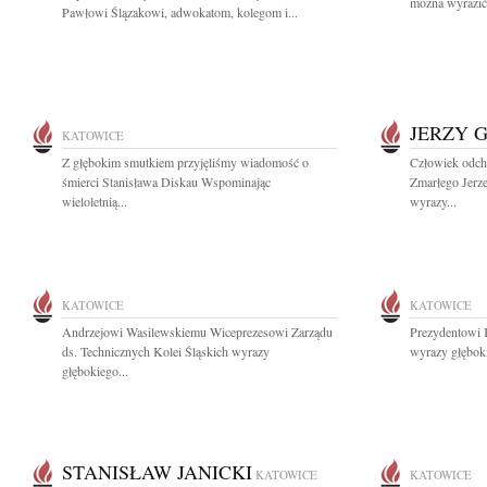
można wyrazić
Pawłowi Ślązakowi, adwokatom, kolegom i...
JERZY 
KATOWICE
Z głębokim smutkiem przyjęliśmy wiadomość o
Człowiek odcho
śmierci Stanisława Diskau Wspominając
Zmarłego Jerze
wieloletnią...
wyrazy...
KATOWICE
KATOWICE
Andrzejowi Wasilewskiemu Wiceprezesowi Zarządu
Prezydentowi 
ds. Technicznych Kolei Śląskich wyrazy
wyrazy głębok
głębokiego...
STANISŁAW JANICKI
KATOWICE
KATOWICE