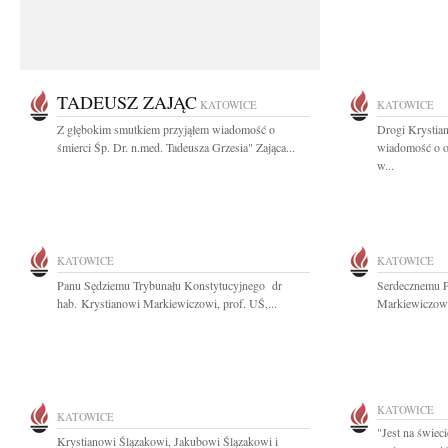
TADEUSZ ZAJĄC
KATOWICE
KATOWICE
Z głębokim smutkiem przyjąłem wiadomość o
Drogi Krystia
śmierci Śp. Dr. n.med. Tadeusza Grzesia" Zająca...
wiadomość o o
w...
KATOWICE
KATOWICE
Panu Sędziemu Trybunału Konstytucyjnego dr
Serdecznemu P
hab. Krystianowi Markiewiczowi, prof. UŚ,...
Markiewiczowi
KATOWICE
KATOWICE
"Jest na świeci
Krystianowi Ślązakowi, Jakubowi Ślązakowi i