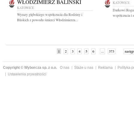
WŁODZIMIERZ BALIŃSKI
KATOWICE
KATOWICE
Darkowi Rogal
Wyrazy głębokiego współczucia dla Rodziny i
współczucia i s
Bliskich z powodu śmierci Włodzimierza...
1
2
3
4
5
6
...
373
następ
Copyright © Wyborcza sp. z o.o.
O nas
Staże u nas
Reklama
Polityka 
Ustawienia prywatności