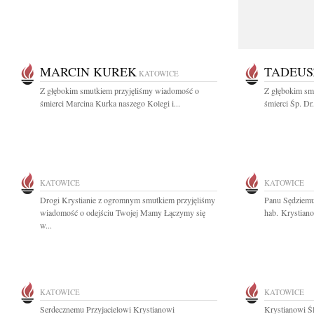
MARCIN KUREK
TADEUS
KATOWICE
Z głębokim smutkiem przyjęliśmy wiadomość o
Z głębokim sm
śmierci Marcina Kurka naszego Kolegi i...
śmierci Śp. Dr
KATOWICE
KATOWICE
Drogi Krystianie z ogromnym smutkiem przyjęliśmy
Panu Sędziemu
wiadomość o odejściu Twojej Mamy Łączymy się
hab. Krystiano
w...
KATOWICE
KATOWICE
Serdecznemu Przyjacielowi Krystianowi
Krystianowi Ś