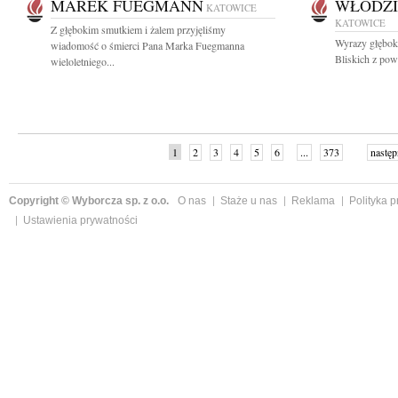
MAREK FUEGMANN
WŁODZI
KATOWICE
KATOWICE
Z głębokim smutkiem i żalem przyjęliśmy
Wyrazy głęboki
wiadomość o śmierci Pana Marka Fuegmanna
Bliskich z pow
wieloletniego...
1
2
3
4
5
6
...
373
następ
Copyright © Wyborcza sp. z o.o.
O nas
Staże u nas
Reklama
Polityka 
Ustawienia prywatności