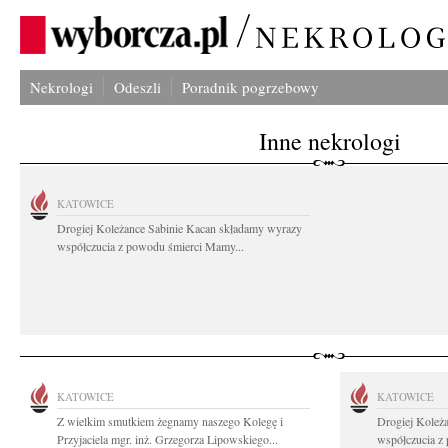
Nekrologi
Odeszli
Poradnik pogrzebowy
Inne nekrologi
KATOWICE
Drogiej Koleżance Sabinie Kacan składamy wyrazy
współczucia z powodu śmierci Mamy...
KATOWICE
KATOWICE
Z wielkim smutkiem żegnamy naszego Kolegę i
Drogiej Koleż
Przyjaciela mgr. inż. Grzegorza Lipowskiego...
współczucia z