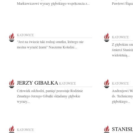
Markiewiczowi wyrazy głębokiego współczucia z...
Pawłowi Śląza
KATOWICE
KATOWICE
"Jest na świecie taki rodzaj smutku, którego nie
Z głębokim sm
można wyrazić łzami" Naszemu Koledze...
śmierci Stani
wieloletnią...
JERZY GIBAŁKA
KATOWICE
KATOWICE
Człowiek odchodzi, pamięć pozostaje Rodzinie
Andrzejowi Wa
Zmarłego Jerzego Gibałki składamy głębokie
ds. Techniczny
wyrazy...
głębokiego...
STANIS
KATOWICE