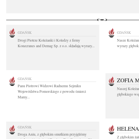
GDAŃSK
GDAŃSK
Drogi Piotrze Koleżanki i Koledzy z firmy
Nasze Koleżan
Konecranes and Demag Sp. z o.o. składają wyrazy...
wyrazy głęboki
GDAŃSK
ZOFIA 
Panu Piotrowi Widzowi Radnemu Sejmiku
Naszej Koleża
Województwa Pomorskiego z powodu śmierci
głębokiego wspó
Mamy...
GDAŃSK
HELENA
Droga Aniu, z głębokim smutkiem przyjęliśmy
Z głębokim ża