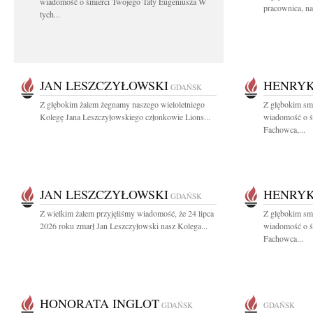
wiadomość o śmierci Twojego Taty Eugeniusza W
pracownica, na
tych...
JAN LESZCZYŁOWSKI
HENRYK
GDAŃSK
Z głębokim żalem żegnamy naszego wieloletniego
Z głębokim smu
Kolegę Jana Leszczyłowskiego członkowie Lions...
wiadomość o ś
Fachowca,...
JAN LESZCZYŁOWSKI
HENRYK
GDAŃSK
Z wielkim żalem przyjęliśmy wiadomość, że 24 lipca
Z głębokim smu
2026 roku zmarł Jan Leszczyłowski nasz Kolega...
wiadomość o ś
Fachowca...
HONORATA INGLOT
GDAŃSK
GDAŃSK