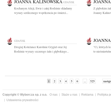
JOANNA KALINOWSKA
JOANNA
GDAŃSK
Kochanym Alicji, Ewie i całej Rodzinie składamy
Z głębokim ża
wyrazy serdecznego współczucia po śmierci...
Joanny Kalinow
JOANNA
GDAŃSK
Drogiej Koleżance Karolinie Grygiel oraz Jej
"Ci, których k
Rodzinie wyrazy szczerego żalu i głębokiego...
to nieśmiertel
1
2
3
4
5
6
...
525
następ
Copyright © Wyborcza sp. z o.o.
O nas
Staże u nas
Reklama
Polityka 
Ustawienia prywatności