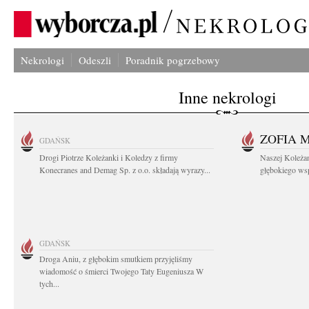
Nekrologi
Odeszli
Poradnik pogrzebowy
Inne nekrologi
ZOFIA 
GDAŃSK
Drogi Piotrze Koleżanki i Koledzy z firmy
Naszej Koleża
Konecranes and Demag Sp. z o.o. składają wyrazy...
głębokiego wspó
GDAŃSK
Droga Aniu, z głębokim smutkiem przyjęliśmy
wiadomość o śmierci Twojego Taty Eugeniusza W
tych...