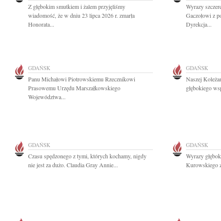
Z głębokim smutkiem i żalem przyjęliśmy
Wyrazy szczer
wiadomość, że w dniu 23 lipca 2026 r. zmarła
Gaczołowi z p
Honorata...
Dyrekcja...
GDAŃSK
GDAŃSK
Panu Michałowi Piotrowskiemu Rzecznikowi
Naszej Koleżan
Prasowemu Urzędu Marszałkowskiego
głębokiego wsp
Województwa...
GDAŃSK
GDAŃSK
Czasu spędzonego z tymi, których kochamy, nigdy
Wyrazy głębok
nie jest za dużo. Claudia Gray Annie...
Kurowskiego z