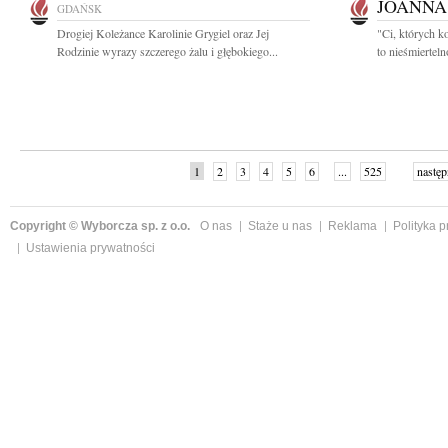
JOANNA
GDAŃSK
Drogiej Koleżance Karolinie Grygiel oraz Jej
"Ci, których k
Rodzinie wyrazy szczerego żalu i głębokiego...
to nieśmiertel
1
2
3
4
5
6
...
525
następ
Copyright © Wyborcza sp. z o.o.
O nas
Staże u nas
Reklama
Polityka 
Ustawienia prywatności