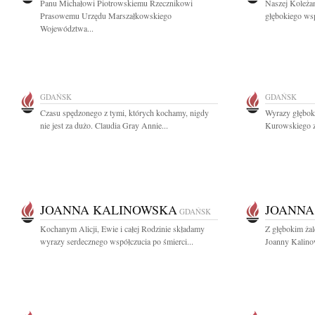
Panu Michałowi Piotrowskiemu Rzecznikowi
Naszej Koleżan
Prasowemu Urzędu Marszałkowskiego
głębokiego wsp
Województwa...
GDAŃSK
GDAŃSK
Czasu spędzonego z tymi, których kochamy, nigdy
Wyrazy głębok
nie jest za dużo. Claudia Gray Annie...
Kurowskiego z
JOANNA KALINOWSKA
JOANNA
GDAŃSK
Kochanym Alicji, Ewie i całej Rodzinie składamy
Z głębokim ża
wyrazy serdecznego współczucia po śmierci...
Joanny Kalinow