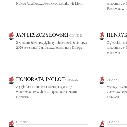
Kolegę Jana Leszczyłowskiego członkowie Lions...
wiadomość o ś
Fachowca,...
JAN LESZCZYŁOWSKI
HENRYK
GDAŃSK
Z wielkim żalem przyjęliśmy wiadomość, że 24 lipca
Z głębokim smu
2026 roku zmarł Jan Leszczyłowski nasz Kolega...
wiadomość o ś
Fachowca...
HONORATA INGLOT
GDAŃSK
GDAŃSK
Z głębokim smutkiem i żalem przyjęliśmy
Wyrazy szczer
wiadomość, że w dniu 23 lipca 2026 r. zmarła
Gaczołowi z p
Honorata...
Dyrekcja...
GDAŃSK
GDAŃSK