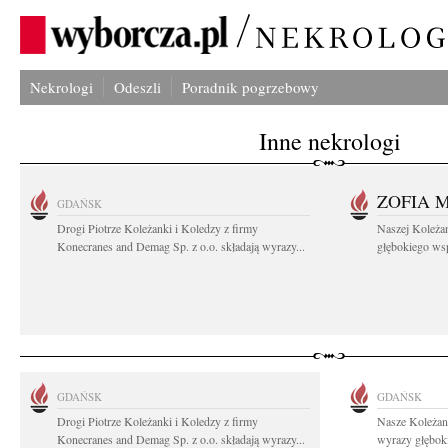
Nekrologi
Odeszli
Poradnik pogrzebowy
Inne nekrologi
ZOFIA 
GDAŃSK
Drogi Piotrze Koleżanki i Koledzy z firmy
Naszej Koleża
Konecranes and Demag Sp. z o.o. składają wyrazy...
głębokiego wspó
GDAŃSK
GDAŃSK
Drogi Piotrze Koleżanki i Koledzy z firmy
Nasze Koleżan
Konecranes and Demag Sp. z o.o. składają wyrazy...
wyrazy głęboki