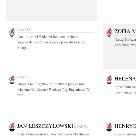
GDAŃSK
ZOFIA 
Panu Piotrowi Widzowi Radnemu Sejmiku
Naszej Koleża
Województwa Pomorskiego z powodu śmierci
głębokiego wspó
Mamy...
GDAŃSK
HELENA
Droga Aniu, z głębokim smutkiem przyjęliśmy
Z głębokim ża
wiadomość o śmierci Twojego Taty Eugeniusza W
pracownica, na
tych...
JAN LESZCZYŁOWSKI
HENRYK
GDAŃSK
Z głębokim żalem żegnamy naszego wieloletniego
Z głębokim smu