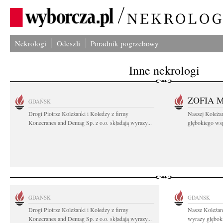
Nekrologi
Odeszli
Poradnik pogrzebowy
Inne nekrologi
ZOFIA 
GDAŃSK
Drogi Piotrze Koleżanki i Koledzy z firmy
Naszej Koleża
Konecranes and Demag Sp. z o.o. składają wyrazy...
głębokiego wspó
GDAŃSK
GDAŃSK
Drogi Piotrze Koleżanki i Koledzy z firmy
Nasze Koleżan
Konecranes and Demag Sp. z o.o. składają wyrazy...
wyrazy głęboki