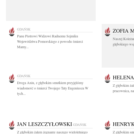
GDAŃSK
ZOFIA 
Panu Piotrowi Widzowi Radnemu Sejmiku
Naszej Koleża
Województwa Pomorskiego z powodu śmierci
głębokiego wspó
Mamy...
GDAŃSK
HELENA
Droga Aniu, z głębokim smutkiem przyjęliśmy
Z głębokim ża
wiadomość o śmierci Twojego Taty Eugeniusza W
pracownica, na
tych...
JAN LESZCZYŁOWSKI
HENRYK
GDAŃSK
Z głębokim żalem żegnamy naszego wieloletniego
Z głębokim smu