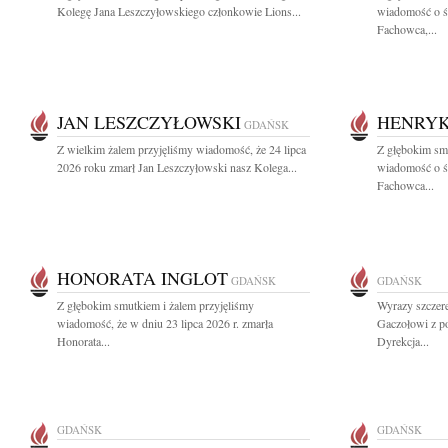
Kolegę Jana Leszczyłowskiego członkowie Lions...
wiadomość o ś
Fachowca,...
JAN LESZCZYŁOWSKI
HENRYK
GDAŃSK
Z wielkim żalem przyjęliśmy wiadomość, że 24 lipca
Z głębokim smu
2026 roku zmarł Jan Leszczyłowski nasz Kolega...
wiadomość o ś
Fachowca...
HONORATA INGLOT
GDAŃSK
GDAŃSK
Z głębokim smutkiem i żalem przyjęliśmy
Wyrazy szczer
wiadomość, że w dniu 23 lipca 2026 r. zmarła
Gaczołowi z p
Honorata...
Dyrekcja...
GDAŃSK
GDAŃSK