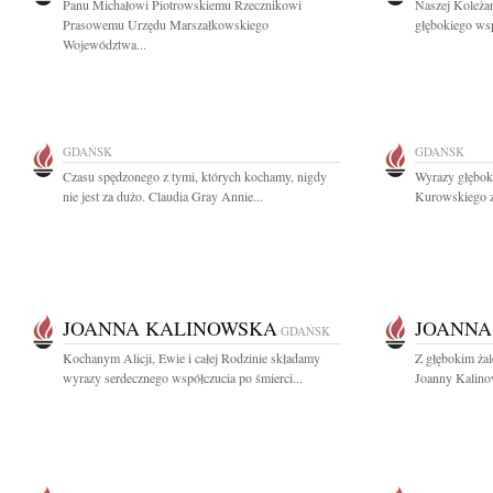
Panu Michałowi Piotrowskiemu Rzecznikowi
Naszej Koleżan
Prasowemu Urzędu Marszałkowskiego
głębokiego wsp
Województwa...
GDAŃSK
GDAŃSK
Czasu spędzonego z tymi, których kochamy, nigdy
Wyrazy głębok
nie jest za dużo. Claudia Gray Annie...
Kurowskiego z
JOANNA KALINOWSKA
JOANNA
GDAŃSK
Kochanym Alicji, Ewie i całej Rodzinie składamy
Z głębokim ża
wyrazy serdecznego współczucia po śmierci...
Joanny Kalinow