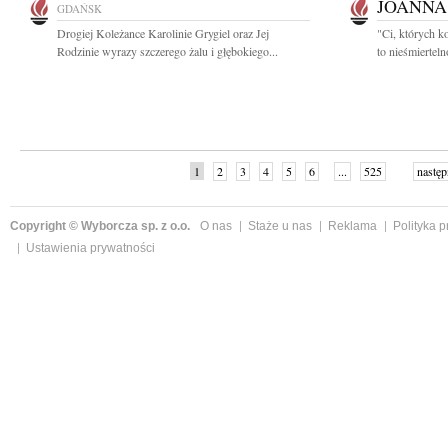
JOANNA
GDAŃSK
Drogiej Koleżance Karolinie Grygiel oraz Jej
"Ci, których k
Rodzinie wyrazy szczerego żalu i głębokiego...
to nieśmiertel
1
2
3
4
5
6
...
525
następ
Copyright © Wyborcza sp. z o.o.
O nas
Staże u nas
Reklama
Polityka 
Ustawienia prywatności