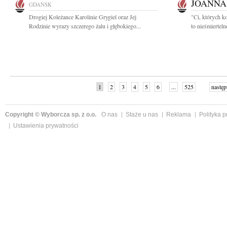
JOANNA
GDAŃSK
Drogiej Koleżance Karolinie Grygiel oraz Jej
"Ci, których k
Rodzinie wyrazy szczerego żalu i głębokiego...
to nieśmiertel
1
2
3
4
5
6
...
525
następ
Copyright © Wyborcza sp. z o.o.
O nas
Staże u nas
Reklama
Polityka 
Ustawienia prywatności