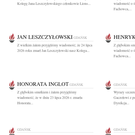
Kolegę Jana Leszczyłowskiego członkowie Lions...
wiadomość o ś
Fachowca,...
JAN LESZCZYŁOWSKI
HENRYK
GDAŃSK
Z wielkim żalem przyjęliśmy wiadomość, że 24 lipca
Z głębokim smu
2026 roku zmarł Jan Leszczyłowski nasz Kolega...
wiadomość o ś
Fachowca...
HONORATA INGLOT
GDAŃSK
GDAŃSK
Z głębokim smutkiem i żalem przyjęliśmy
Wyrazy szczer
wiadomość, że w dniu 23 lipca 2026 r. zmarła
Gaczołowi z p
Honorata...
Dyrekcja...
GDAŃSK
GDAŃSK