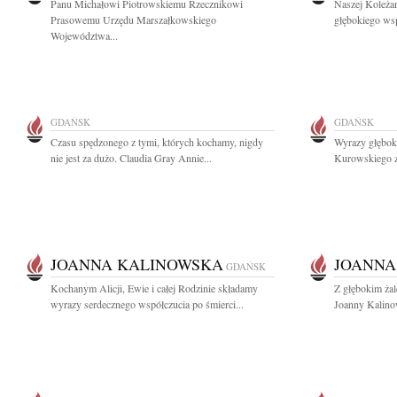
Panu Michałowi Piotrowskiemu Rzecznikowi
Naszej Koleżan
Prasowemu Urzędu Marszałkowskiego
głębokiego wsp
Województwa...
GDAŃSK
GDAŃSK
Czasu spędzonego z tymi, których kochamy, nigdy
Wyrazy głębok
nie jest za dużo. Claudia Gray Annie...
Kurowskiego z
JOANNA KALINOWSKA
JOANNA
GDAŃSK
Kochanym Alicji, Ewie i całej Rodzinie składamy
Z głębokim ża
wyrazy serdecznego współczucia po śmierci...
Joanny Kalinow