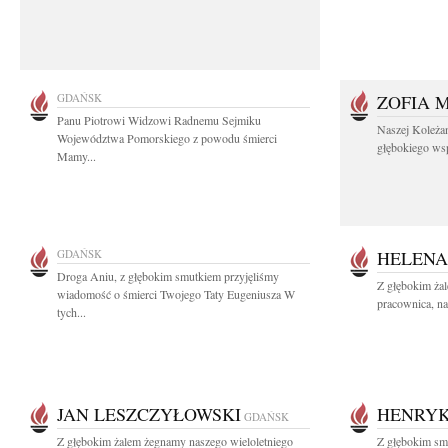
GDAŃSK
ZOFIA 
Panu Piotrowi Widzowi Radnemu Sejmiku
Naszej Koleża
Województwa Pomorskiego z powodu śmierci
głębokiego wspó
Mamy...
GDAŃSK
HELENA
Droga Aniu, z głębokim smutkiem przyjęliśmy
Z głębokim ża
wiadomość o śmierci Twojego Taty Eugeniusza W
pracownica, na
tych...
JAN LESZCZYŁOWSKI
HENRYK
GDAŃSK
Z głębokim żalem żegnamy naszego wieloletniego
Z głębokim smu