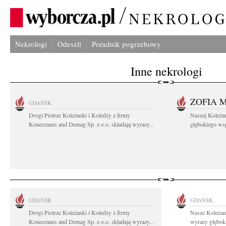
Nekrologi
Odeszli
Poradnik pogrzebowy
Inne nekrologi
ZOFIA 
GDAŃSK
Drogi Piotrze Koleżanki i Koledzy z firmy
Naszej Koleża
Konecranes and Demag Sp. z o.o. składają wyrazy...
głębokiego wspó
GDAŃSK
GDAŃSK
Drogi Piotrze Koleżanki i Koledzy z firmy
Nasze Koleżan
Konecranes and Demag Sp. z o.o. składają wyrazy...
wyrazy głęboki