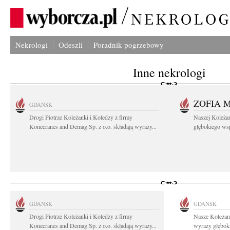
Nekrologi
Odeszli
Poradnik pogrzebowy
Inne nekrologi
ZOFIA 
GDAŃSK
Drogi Piotrze Koleżanki i Koledzy z firmy
Naszej Koleża
Konecranes and Demag Sp. z o.o. składają wyrazy...
głębokiego wspó
GDAŃSK
GDAŃSK
Drogi Piotrze Koleżanki i Koledzy z firmy
Nasze Koleżan
Konecranes and Demag Sp. z o.o. składają wyrazy...
wyrazy głęboki