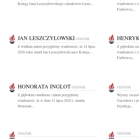
Kolegę Jana Leszczyłowskiego członkowie Lions...
wiadomość o ś
Fachowca,...
JAN LESZCZYŁOWSKI
HENRYK
GDAŃSK
Z wielkim żalem przyjęliśmy wiadomość, że 24 lipca
Z głębokim smu
2026 roku zmarł Jan Leszczyłowski nasz Kolega...
wiadomość o ś
Fachowca...
HONORATA INGLOT
GDAŃSK
GDAŃSK
Z głębokim smutkiem i żalem przyjęliśmy
Wyrazy szczer
wiadomość, że w dniu 23 lipca 2026 r. zmarła
Gaczołowi z p
Honorata...
Dyrekcja...
GDAŃSK
GDAŃSK