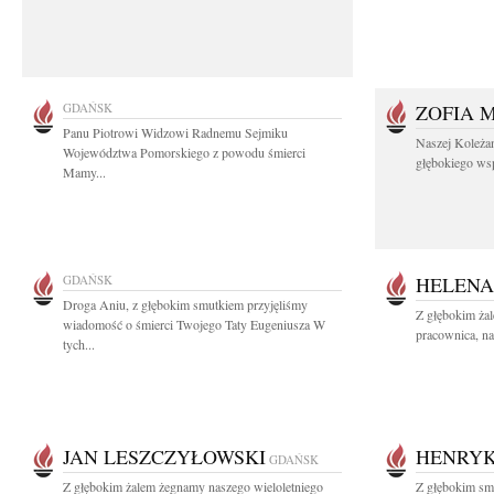
GDAŃSK
ZOFIA 
Panu Piotrowi Widzowi Radnemu Sejmiku
Naszej Koleża
Województwa Pomorskiego z powodu śmierci
głębokiego wspó
Mamy...
GDAŃSK
HELENA
Droga Aniu, z głębokim smutkiem przyjęliśmy
Z głębokim ża
wiadomość o śmierci Twojego Taty Eugeniusza W
pracownica, na
tych...
JAN LESZCZYŁOWSKI
HENRYK
GDAŃSK
Z głębokim żalem żegnamy naszego wieloletniego
Z głębokim smu