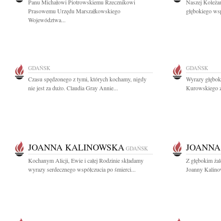
Panu Michałowi Piotrowskiemu Rzecznikowi
Naszej Koleżan
Prasowemu Urzędu Marszałkowskiego
głębokiego wsp
Województwa...
GDAŃSK
GDAŃSK
Czasu spędzonego z tymi, których kochamy, nigdy
Wyrazy głębok
nie jest za dużo. Claudia Gray Annie...
Kurowskiego z
JOANNA KALINOWSKA
JOANNA
GDAŃSK
Kochanym Alicji, Ewie i całej Rodzinie składamy
Z głębokim ża
wyrazy serdecznego współczucia po śmierci...
Joanny Kalinow