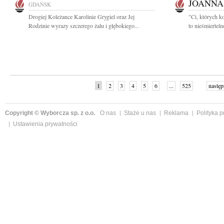
JOANNA
GDAŃSK
Drogiej Koleżance Karolinie Grygiel oraz Jej
"Ci, których k
Rodzinie wyrazy szczerego żalu i głębokiego...
to nieśmiertel
1
2
3
4
5
6
...
525
następ
Copyright © Wyborcza sp. z o.o.
O nas
Staże u nas
Reklama
Polityka 
Ustawienia prywatności