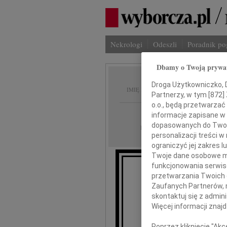
Nekrologi
Odeszli
Poradnik p
Dbamy o Twoją prywa
Wanda 
Droga Użytkowniczko, Dr
IMIĘ I NAZWISKO:
Partnerzy, w tym [
872
]
o.o., będą przetwarzać 
Warszawa
REGION:
informacje zapisane w
dopasowanych do Twoich
23.03.2011
DATA EMISJI:
personalizacji treści 
ograniczyć jej zakres
Twoje dane osobowe mo
funkcjonowania serwisó
przetwarzania Twoich da
Z 
Zaufanych Partnerów, 
naszą
skontaktuj się z admin
Więcej informacji znaj
Wan
Poprzez kliknięcie "Ak