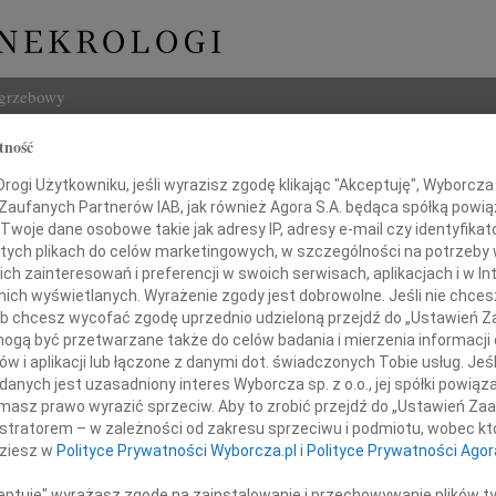
ogrzebowy
tność
Szukaj
Mołoniewicz
ogi Użytkowniku, jeśli wyrazisz zgodę klikając "Akceptuję", Wyborcza sp
Imię i na
 Zaufanych Partnerów IAB, jak również Agora S.A. będąca spółką powi
Twoje dane osobowe takie jak adresy IP, adresy e-mail czy identyfikato
 tych plikach do celów marketingowych, w szczególności na potrzeby 
 zainteresowań i preferencji w swoich serwisach, aplikacjach i w Int
w nich wyświetlanych. Wyrażenie zgody jest dobrowolne. Jeśli nie chce
INNE NE
 lub chcesz wycofać zgodę uprzednio udzieloną przejdź do „Ustawień
Eugen
gą być przetwarzane także do celów badania i mierzenia informacji
Z ogr
w i aplikacji lub łączone z danymi dot. świadczonych Tobie usług. Jeś
Małgo
nych jest uzasadniony interes Wyborcza sp. z o.o., jej spółki powiąza
głębokim smutkiem żegnamy
Z głę
masz prawo wyrazić sprzeciw. Aby to zrobić przejdź do „Ustawień Z
Andr
 kochaną Babcię i Przyjaciółkę
istratorem – w zależności od zakresu sprzeciwu i podmiotu, wobec któ
27 li
dziesz w
Polityce Prywatności Wyborcza.pl
i
Polityce Prywatności Agor
Inoce
dę Mołoniewicz
Mgr f
ceptuję" wyrażasz zgodę na zainstalowanie i przechowywanie plików t