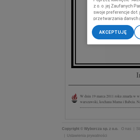
z o. o. jej Zaufanych 
swoje preferencje dot.
zmarłą 
przetwarzania danych 
„Ustawienia zaawansow
AKCEPTUJĘ
Zosta
My, nasi Zaufani Part
dokładnych danych geol
Przechowywanie informa
treści, badnie odbiorcó
I
W dniu 19 marca 2011 roku zmarła w wi
warszawski, kochana Mama i Babcia. Na
Copyright © Wyborcza sp. z o.o.
O nas
St
Ustawienia prywatności