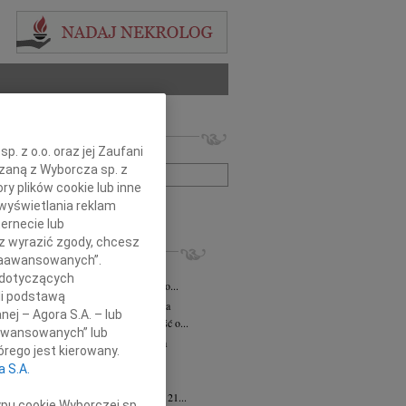
 nekrologów i wspomnień
. z o.o. oraz jej Zaufani
zwisko lub numer ogłoszenia:
ązaną z Wyborcza sp. z
ry plików cookie lub inne
wyświetlania reklam
+ szukanie zaawansowane
ernecie lub
sz wyrazić zgody, chcesz
KROLOGI
 Zaawansowanych”.
iusz Butruk
05.08.2026
Warszawa
 dotyczących
omnym żalem przyjęliśmy wiadomość o...
li podstawą
rzata Kościelska
06.08.2026
Warszawa
nej – Agora S.A. – lub
bokim smutkiem przyjęliśmy wiadomość o...
aawansowanych” lub
zej Komorowski
06.08.2026
Warszawa
rego jest kierowany.
pca 2026 roku odszedł Śp. Andrzej...
a S.A.
ntyna Karkocha
06.08.2026
Warszawa
arm. Inocentyna Karkocha zmarła dnia 21...
ypu cookie Wyborczej sp.