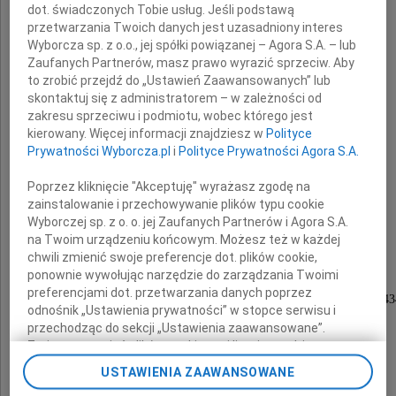
dot. świadczonych Tobie usług. Jeśli podstawą
przetwarzania Twoich danych jest uzasadniony interes
Wyborcza sp. z o.o., jej spółki powiązanej – Agora S.A. – lub
dr inż.
Zaufanych Partnerów, masz prawo wyrazić sprzeciw. Aby
to zrobić przejdź do „Ustawień Zaawansowanych” lub
Wanda Mołoniewicz
skontaktuj się z administratorem – w zależności od
zakresu sprzeciwu i podmiotu, wobec którego jest
kierowany. Więcej informacji znajdziesz w
Polityce
Prywatności Wyborcza.pl
i
Polityce Prywatności Agora S.A.
porucznik AK, powstaniec warszawski,
kochana Mama i Babcia.
Poprzez kliknięcie "Akceptuję" wyrażasz zgodę na
zainstalowanie i przechowywanie plików typu cookie
Wyborczej sp. z o. o. jej Zaufanych Partnerów i Agora S.A.
Nabożeństwo żałobne odprawione zostanie
na Twoim urządzeniu końcowym. Możesz też w każdej
w dniu 23 marca 2011 roku o godzinie 11.00
chwili zmienić swoje preferencje dot. plików cookie,
ponownie wywołując narzędzie do zarządzania Twoimi
w kościele pw. św. Apostołów Piotra i Pawła
preferencjami dot. przetwarzania danych poprzez
w Warszawie - w Pyrach przy ulicy Puławskiej 43
odnośnik „Ustawienia prywatności” w stopce serwisu i
po czym nastąpią uroczystości pogrzebowe
przechodząc do sekcji „Ustawienia zaawansowane”.
Zmiana ustawień plików cookie możliwa jest także za
na pobliskim cmentarzu.
pomocą ustawień przeglądarki.
USTAWIENIA ZAAWANSOWANE