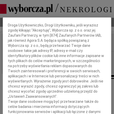
Dbamy o Twoją prywatność
Nekrologi
Odeszli
Poradnik pogrzebowy
Droga Użytkowniczko, Drogi Użytkowniku, jeśli wyrazisz
zgodę klikając "Akceptuję", Wyborcza sp. z o.o. oraz jej
Zaufani Partnerzy, w tym [
874
] Zaufanych Partnerów IAB,
jak również Agora S.A. będąca spółką powiązaną z
Wanda Mołoniewicz
IMIĘ I NAZWISKO:
Wyborcza sp. z o.o., będą przetwarzać Twoje dane
osobowe takie jak adresy IP, adresy e-mail czy
identyfikatory plików cookie lub inne informacje zapisane w
Warszawa
REGION:
tych plikach do celów marketingowych, w szczególności
22.03.2011
DATA EMISJI:
na potrzeby wyświetlania reklam dopasowanych do
Twoich zainteresowań i preferencji w swoich serwisach,
aplikacjach i w Internecie lub personalizacji treści w nich
wyświetlanych. Wyrażenie zgody jest dobrowolne. Jeśli nie
chcesz wyrazić zgody, chcesz ograniczyć jej zakres lub
W dniu 19 marca 2011 roku zmarła
chcesz wycofać zgodę uprzednio udzieloną przejdź do
„Ustawień Zaawansowanych”.
w wieku 88 lat
Twoje dane osobowe mogą być przetwarzane także do
celów badania i mierzenia informacji dotyczących
funkcjonowania serwisów i aplikacji lub łączone z danymi