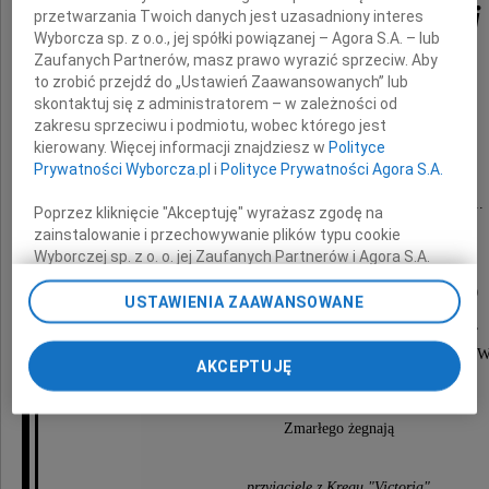
druh Czesław Łuczaj
przetwarzania Twoich danych jest uzasadniony interes
Wyborcza sp. z o.o., jej spółki powiązanej – Agora S.A. – lub
Zaufanych Partnerów, masz prawo wyrazić sprzeciw. Aby
to zrobić przejdź do „Ustawień Zaawansowanych” lub
ps. "Roman"
skontaktuj się z administratorem – w zależności od
zakresu sprzeciwu i podmiotu, wobec którego jest
Żołnierz Szarych Szeregów, porucznik WP.
kierowany. Więcej informacji znajdziesz w
Polityce
Prywatności Wyborcza.pl
i
Polityce Prywatności Agora S.A.
Zmarł 13 marca 2011 roku, przeżywszy lat 81.
Poprzez kliknięcie "Akceptuję" wyrażasz zgodę na
zainstalowanie i przechowywanie plików typu cookie
Wyborczej sp. z o. o. jej Zaufanych Partnerów i Agora S.A.
Nabożeństwo żałobne odbędzie się
na Twoim urządzeniu końcowym. Możesz też w każdej
w dniu 21 marca 2011 roku o godzinie 13.00
chwili zmienić swoje preferencje dot. plików cookie,
USTAWIENIA ZAAWANSOWANE
ponownie wywołując narzędzie do zarządzania Twoimi
w kościele parafialnym przy ulicy Gorlickiej,
preferencjami dot. przetwarzania danych poprzez
po czym nastąpi odprowadzenie zwłok na cmentarz we W
odnośnik „Ustawienia prywatności” w stopce serwisu i
AKCEPTUJĘ
przechodząc do sekcji „Ustawienia zaawansowane”.
Zmiana ustawień plików cookie możliwa jest także za
Zmarłego żegnają
pomocą ustawień przeglądarki.
My, nasi Zaufani Partnerzy i Agora S.A. możemy
przyjaciele z Kręgu "Victoria"