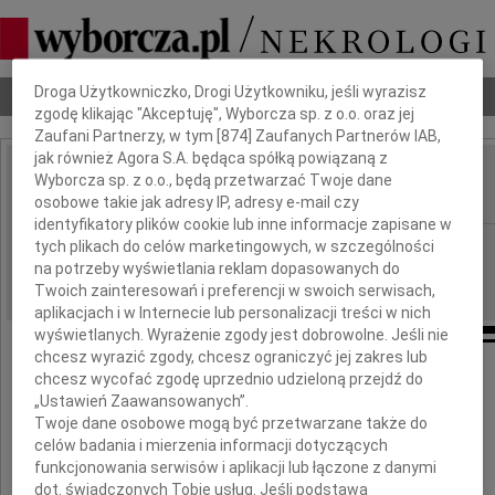
Dbamy o Twoją prywatność
Droga Użytkowniczko, Drogi Użytkowniku, jeśli wyrazisz
Nekrologi
Odeszli
Poradnik pogrzebowy
zgodę klikając "Akceptuję", Wyborcza sp. z o.o. oraz jej
Zaufani Partnerzy, w tym [
874
] Zaufanych Partnerów IAB,
jak również Agora S.A. będąca spółką powiązaną z
Czesław Łuczaj
Wyborcza sp. z o.o., będą przetwarzać Twoje dane
IMIĘ I NAZWISKO:
osobowe takie jak adresy IP, adresy e-mail czy
identyfikatory plików cookie lub inne informacje zapisane w
Warszawa
tych plikach do celów marketingowych, w szczególności
REGION:
na potrzeby wyświetlania reklam dopasowanych do
18.03.2011
DATA EMISJI:
Twoich zainteresowań i preferencji w swoich serwisach,
aplikacjach i w Internecie lub personalizacji treści w nich
wyświetlanych. Wyrażenie zgody jest dobrowolne. Jeśli nie
chcesz wyrazić zgody, chcesz ograniczyć jej zakres lub
chcesz wycofać zgodę uprzednio udzieloną przejdź do
„Ustawień Zaawansowanych”.
Twoje dane osobowe mogą być przetwarzane także do
celów badania i mierzenia informacji dotyczących
funkcjonowania serwisów i aplikacji lub łączone z danymi
dot. świadczonych Tobie usług. Jeśli podstawą