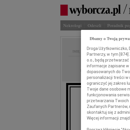
Nekrologi
Odeszli
Poradnik p
Dbamy o Twoją prywa
Droga Użytkowniczko, Dr
IMIĘ I NAZWISKO:
Partnerzy, w tym [
874
]
o.o., będą przetwarzać 
Rzeszów
REGION:
informacje zapisane w
15.01.2011
DATA EMISJI:
dopasowanych do Twoich
personalizacji treści 
ograniczyć jej zakres
Twoje dane osobowe mo
funkcjonowania serwisó
przetwarzania Twoich da
Zaufanych Partnerów, 
Mir
skontaktuj się z admin
Więcej informacji znaj
Marszałk
Poprzez kliknięcie "Ak