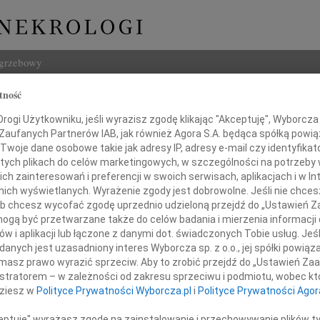
ogrzebowy
tność
Szukaj
ogi Użytkowniku, jeśli wyrazisz zgodę klikając "Akceptuję", Wyborcza sp
Imię i na
 Zaufanych Partnerów IAB, jak również Agora S.A. będąca spółką powi
Twoje dane osobowe takie jak adresy IP, adresy e-mail czy identyfikato
 tych plikach do celów marketingowych, w szczególności na potrzeby 
 zainteresowań i preferencji w swoich serwisach, aplikacjach i w Int
w nich wyświetlanych. Wyrażenie zgody jest dobrowolne. Jeśli nie chce
INNE NE
 lub chcesz wycofać zgodę uprzednio udzieloną przejdź do „Ustawień
Marci
gą być przetwarzane także do celów badania i mierzenia informacji
"Nie 
w i aplikacji lub łączone z danymi dot. świadczonych Tobie usług. Jeś
Panu
03.0
nych jest uzasadniony interes Wyborcza sp. z o.o., jej spółki powiąza
Panu 
masz prawo wyrazić sprzeciw. Aby to zrobić przejdź do „Ustawień Z
osławowi Karapycie
Karol
istratorem – w zależności od zakresu sprzeciwu i podmiotu, wobec któ
Z ogr
dziesz w
Polityce Prywatności Wyborcza.pl
i
Polityce Prywatności Agor
12.0
owi Województwa Podkarpackiego
Pani 
ceptuję" wyrażasz zgodę na zainstalowanie i przechowywanie plików t