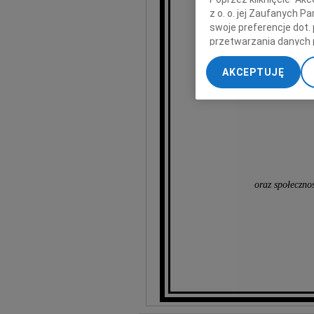
z o. o. jej Zaufanych 
wyr
swoje preferencje dot.
przetwarzania danych 
„Ustawienia zaawansow
AKCEPTUJĘ
My, nasi Zaufani Part
dokładnych danych geol
Przechowywanie informa
treści, badnie odbiorcó
oraz społeczno