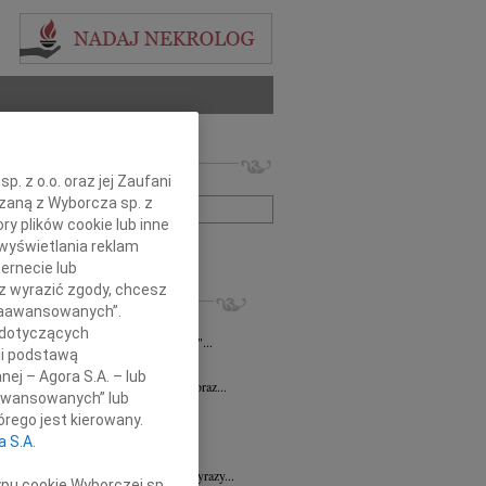
 nekrologów i wspomnień
. z o.o. oraz jej Zaufani
zwisko lub numer ogłoszenia:
ązaną z Wyborcza sp. z
ry plików cookie lub inne
wyświetlania reklam
+ szukanie zaawansowane
ernecie lub
sz wyrazić zgody, chcesz
KROLOGI
 Zaawansowanych”.
n Piotr Czarnota
17.07.2026
Rzeszów
 dotyczących
umiera ten, kto trwa w pamięci żywych"...
li podstawą
7.2026
Rzeszów
nej – Agora S.A. – lub
Dyrektorowi Jerzemu Guniewskiemu oraz...
aawansowanych” lub
 Drozd
17.06.2026
Rzeszów
rego jest kierowany.
omnym smutkiem i niedowierzaniem...
a S.A.
6.2026
Rzeszów
Dr n. med. Mai Ptasiewicz składamy wyrazy...
ypu cookie Wyborczej sp.