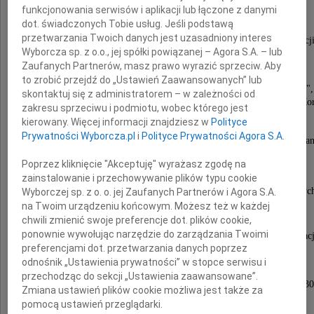
funkcjonowania serwisów i aplikacji lub łączone z danymi
dot. świadczonych Tobie usług. Jeśli podstawą
przetwarzania Twoich danych jest uzasadniony interes
Wybitny scenarzysta, reżyser i scenograf animacji
Wyborcza sp. z o.o., jej spółki powiązanej – Agora S.A. – lub
Zaufanych Partnerów, masz prawo wyrazić sprzeciw. Aby
Współtwórca tak znanych seriali dla dzieci,
to zrobić przejdź do „Ustawień Zaawansowanych” lub
jak "Przygody misia Colargola", "Miś Uszatek",
skontaktuj się z administratorem – w zależności od
"Kolorowy świat Pacyka", "Maurycy i Hawranek", "Mor
zakresu sprzeciwu i podmiotu, wobec którego jest
kierowany. Więcej informacji znajdziesz w
Polityce
Reżyser animowanych filmów autorskich,
Prywatności Wyborcza.pl
i
Polityce Prywatności Agora S.A.
w tym "Ewolucji", "Porwania kuli", "Pięknej filiżan
Poprzez kliknięcie "Akceptuję" wyrażasz zgodę na
Od wielu lat związany ze studiem Se-ma-for.
zainstalowanie i przechowywanie plików typu cookie
Laureat licznych nagród na festiwalach filmowyc
Wyborczej sp. z o. o. jej Zaufanych Partnerów i Agora S.A.
na Twoim urządzeniu końcowym. Możesz też w każdej
chwili zmienić swoje preferencje dot. plików cookie,
ponownie wywołując narzędzie do zarządzania Twoimi
Trudno przecenić Jego zasługi dla rozwoju polskiej animacj
preferencjami dot. przetwarzania danych poprzez
odnośnik „Ustawienia prywatności” w stopce serwisu i
Uroczystość pogrzebowa odbędzie się
przechodząc do sekcji „Ustawienia zaawansowane”.
w piątek 14 stycznia 2011 roku o godzinie 13.30
Zmiana ustawień plików cookie możliwa jest także za
na Cmentarzu Komunalnym na Zarzewiu
pomocą ustawień przeglądarki.
przy ulicy Przybyszewskiego 325 w Łodzi.