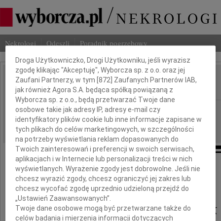
Nekrologi
Odeszli
Poradnik pogrzebowy
Dbamy o Twoją prywatność
Droga Użytkowniczko, Drogi Użytkowniku, jeśli wyrazisz
zgodę klikając "Akceptuję", Wyborcza sp. z o.o. oraz jej
Marian Kiełbaszczak
Zaufani Partnerzy, w tym [
872
] Zaufanych Partnerów IAB,
IMIĘ I NAZWISKO:
jak również Agora S.A. będąca spółką powiązaną z
Wyborcza sp. z o.o., będą przetwarzać Twoje dane
Łódź
osobowe takie jak adresy IP, adresy e-mail czy
REGION:
identyfikatory plików cookie lub inne informacje zapisane w
12.01.2011
DATA EMISJI:
tych plikach do celów marketingowych, w szczególności
na potrzeby wyświetlania reklam dopasowanych do
Twoich zainteresowań i preferencji w swoich serwisach,
aplikacjach i w Internecie lub personalizacji treści w nich
wyświetlanych. Wyrażenie zgody jest dobrowolne. Jeśli nie
Dnia 9 stycznia 2011 roku zmarł
chcesz wyrazić zgody, chcesz ograniczyć jej zakres lub
chcesz wycofać zgodę uprzednio udzieloną przejdź do
„Ustawień Zaawansowanych”.
Marian Kiełbaszczak
Twoje dane osobowe mogą być przetwarzane także do
celów badania i mierzenia informacji dotyczących