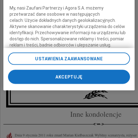
My, nasi Zaufani Partnerzy i Agora S.A. możemy
przetwarzać dane osobowe w następujących
Rodzinie Zmarłego
celach:
Użycie dokładnych danych geolokalizacyjnych.
Aktywne skanowanie charakterystyki urządzenia do celów
identyfikacji. Przechowywanie informacji na urządzeniu lub
składamy wyrazy szczerego współczucia
dostęp do nich. Spersonalizowane reklamy i treści, pomiar
reklam i treści, badnie odbiorców i ulepszanie usług.
Lista Zaufanych Partnerów
USTAWIENIA ZAAWANSOWANE
Prezes i Zarząd Główny
Stowarzyszenia Filmowców Polskich
AKCEPTUJĘ
Inne kondolencje
Dnia 9 stycznia 2011 roku zmarł Marian Kiełbaszczak Wybitny scenarzysta, reżyser i