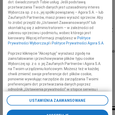
dot. świadczonych Tobie usług. Jeśli podstawą
przetwarzania Twoich danych jest uzasadniony interes
Wyborcza sp. z o.o., jej spółki powiązanej – Agora S.A. – lub
Zaufanych Partnerów, masz prawo wyrazić sprzeciw. Aby
to zrobić przejdź do „Ustawień Zaawansowanych” lub
Marian Kiełbaszczak
skontaktuj się z administratorem – w zależności od
zakresu sprzeciwu i podmiotu, wobec którego jest
kierowany. Więcej informacji znajdziesz w
Polityce
Prywatności Wyborcza.pl
i
Polityce Prywatności Agora S.A.
Uroczystości pogrzebowe odbędą się
14 stycznia 2011 roku (piątek) o godzinie 13.30
Poprzez kliknięcie "Akceptuję" wyrażasz zgodę na
na cmentarzu Zarzew komunalny w Łodzi,
zainstalowanie i przechowywanie plików typu cookie
ulica Przybyszewskiego 325.
Wyborczej sp. z o. o. jej Zaufanych Partnerów i Agora S.A.
na Twoim urządzeniu końcowym. Możesz też w każdej
chwili zmienić swoje preferencje dot. plików cookie,
O czym zawiadamia pogrążona w smutku
ponownie wywołując narzędzie do zarządzania Twoimi
preferencjami dot. przetwarzania danych poprzez
odnośnik „Ustawienia prywatności” w stopce serwisu i
rodzina
przechodząc do sekcji „Ustawienia zaawansowane”.
Zmiana ustawień plików cookie możliwa jest także za
USTAWIENIA ZAAWANSOWANE
pomocą ustawień przeglądarki.
My, nasi Zaufani Partnerzy i Agora S.A. możemy