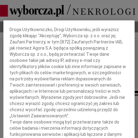
Dbamy o Twoją prywatność
Nekrologi
Odeszli
Poradnik pogrzebowy
Droga Użytkowniczko, Drogi Użytkowniku, jeśli wyrazisz
zgodę klikając "Akceptuję", Wyborcza sp. z o.o. oraz jej
Zaufani Partnerzy, w tym [
872
] Zaufanych Partnerów IAB,
jak również Agora S.A. będąca spółką powiązaną z
Marian Kiełbaszczak
Wyborcza sp. z o.o., będą przetwarzać Twoje dane
IMIĘ I NAZWISKO:
osobowe takie jak adresy IP, adresy e-mail czy
identyfikatory plików cookie lub inne informacje zapisane w
Łódź
REGION:
tych plikach do celów marketingowych, w szczególności
12.01.2011
DATA EMISJI:
na potrzeby wyświetlania reklam dopasowanych do
Twoich zainteresowań i preferencji w swoich serwisach,
aplikacjach i w Internecie lub personalizacji treści w nich
wyświetlanych. Wyrażenie zgody jest dobrowolne. Jeśli nie
chcesz wyrazić zgody, chcesz ograniczyć jej zakres lub
chcesz wycofać zgodę uprzednio udzieloną przejdź do
Z głębokim żalem zawiadamiamy,
że 9 stycznia 2011 roku
„Ustawień Zaawansowanych”.
zmarł kochany Mąż, Brat, Ojciec i Dziadek
Twoje dane osobowe mogą być przetwarzane także do
celów badania i mierzenia informacji dotyczących
funkcjonowania serwisów i aplikacji lub łączone z danymi