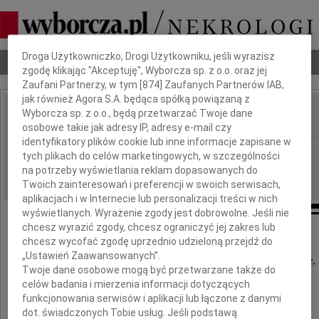
Dbamy o Twoją prywatność
Droga Użytkowniczko, Drogi Użytkowniku, jeśli wyrazisz
Nekrologi
Odeszli
Poradnik pogrzebowy
zgodę klikając "Akceptuję", Wyborcza sp. z o.o. oraz jej
Zaufani Partnerzy, w tym [
874
] Zaufanych Partnerów IAB,
jak również Agora S.A. będąca spółką powiązaną z
Wyborcza sp. z o.o., będą przetwarzać Twoje dane
IMIĘ I NAZWISKO:
osobowe takie jak adresy IP, adresy e-mail czy
identyfikatory plików cookie lub inne informacje zapisane w
Kraków
REGION:
tych plikach do celów marketingowych, w szczególności
na potrzeby wyświetlania reklam dopasowanych do
21.10.2009
DATA EMISJI:
Twoich zainteresowań i preferencji w swoich serwisach,
aplikacjach i w Internecie lub personalizacji treści w nich
wyświetlanych. Wyrażenie zgody jest dobrowolne. Jeśli nie
chcesz wyrazić zgody, chcesz ograniczyć jej zakres lub
chcesz wycofać zgodę uprzednio udzieloną przejdź do
13 października, w południe, pożegnałyśmy
„Ustawień Zaawansowanych”.
na Cmentarzu Rakowickim naszą Przyjaciółkę,
Twoje dane osobowe mogą być przetwarzane także do
znaną autorkę książek dla dzieci i młodzieży,
celów badania i mierzenia informacji dotyczących
wielką damę kochającą naturę i sztukę
funkcjonowania serwisów i aplikacji lub łączone z danymi
dot. świadczonych Tobie usług. Jeśli podstawą