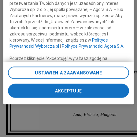
przetwarzania Twoich danych jest uzasadniony interes
Wyborcza sp. z o.o., jej spółki powiązanej – Agora S.A. – lub
Zaufanych Partnerów, masz prawo wyrazić sprzeciw. Aby
to zrobić przejdź do „Ustawień Zaawansowanych” lub
skontaktuj się z administratorem – w zależności od
zakresu sprzeciwu i podmiotu, wobec którego jest
kierowany. Więcej informacji znajdziesz w
Polityce
Prywatności Wyborcza.pl
i
Polityce Prywatności Agora S.A.
Mirę Jaworczakową
Poprzez kliknięcie "Akceptuję" wyrażasz zgodę na
zainstalowanie i przechowywanie plików typu cookie
Wyborczej sp. z o. o. jej Zaufanych Partnerów i Agora S.A.
Pozostało po Niej wiele lektur, na których wychowały się tr
USTAWIENIA ZAAWANSOWANE
na Twoim urządzeniu końcowym. Możesz też w każdej
oraz wielka pustka w naszym życiu.
chwili zmienić swoje preferencje dot. plików cookie,
ponownie wywołując narzędzie do zarządzania Twoimi
AKCEPTUJĘ
Każdego dnia będzie nam Jej brakowało...
preferencjami dot. przetwarzania danych poprzez
odnośnik „Ustawienia prywatności” w stopce serwisu i
przechodząc do sekcji „Ustawienia zaawansowane”.
Zmiana ustawień plików cookie możliwa jest także za
Ania, Elżbieta, Małgosia
pomocą ustawień przeglądarki.
My, nasi Zaufani Partnerzy i Agora S.A. możemy