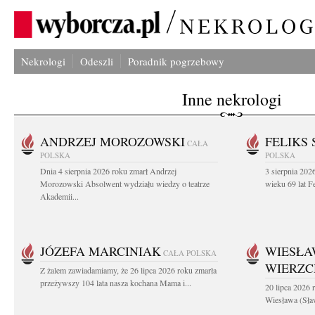
Nekrologi
Odeszli
Poradnik pogrzebowy
Inne nekrologi
ANDRZEJ MOROZOWSKI
FELIKS 
CAŁA
POLSKA
POLSKA
Dnia 4 sierpnia 2026 roku zmarł Andrzej
3 sierpnia 20
Morozowski Absolwent wydziału wiedzy o teatrze
wieku 69 lat Fe
Akademii...
JÓZEFA MARCINIAK
WIESŁA
CAŁA POLSKA
WIERZ
Z żalem zawiadamiamy, że 26 lipca 2026 roku zmarła
przeżywszy 104 lata nasza kochana Mama i...
20 lipca 2026 r
Wiesława (Sła