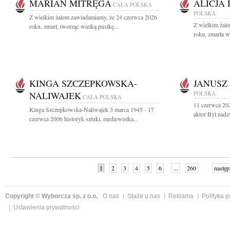
MARIAN MITRĘGA
ALICJA
CAŁA POLSKA
POLSKA
Z wielkim żalem zawiadamiamy, że 24 czerwca 2026
Z wielkim żal
roku, zmarł, tworząc wielką pustkę...
roku, zmarła w
KINGA SZCZEPKOWSKA-
JANUSZ
NALIWAJEK
POLSKA
CAŁA POLSKA
11 czerwca 20
Kinga Szczepkowska-Naliwajek 3 marca 1945 - 17
aktor Był nad
czerwca 2006 historyk sztuki, mediewistka...
1
2
3
4
5
6
...
260
następ
Copyright © Wyborcza sp. z o.o.
O nas
Staże u nas
Reklama
Polityka 
Ustawienia prywatności