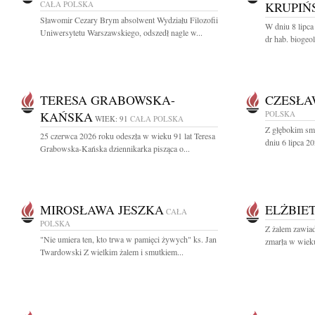
CAŁA POLSKA
KRUPIŃ
Sławomir Cezary Brym absolwent Wydziału Filozofii
W dniu 8 lipca
Uniwersytetu Warszawskiego, odszedł nagle w...
dr hab. biogeo
TERESA GRABOWSKA-
CZESŁA
KAŃSKA
POLSKA
WIEK: 91
CAŁA POLSKA
Z głębokim sm
25 czerwca 2026 roku odeszła w wieku 91 lat Teresa
dniu 6 lipca 20
Grabowska-Kańska dziennikarka pisząca o...
MIROSŁAWA JESZKA
ELŻBIE
CAŁA
POLSKA
Z żalem zawiad
"Nie umiera ten, kto trwa w pamięci żywych" ks. Jan
zmarła w wieku
Twardowski Z wielkim żalem i smutkiem...