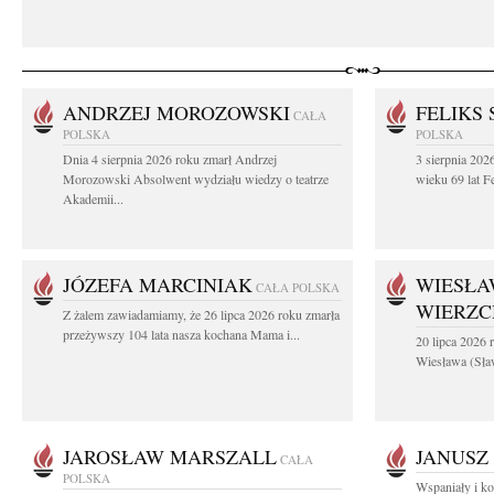
ANDRZEJ MOROZOWSKI
FELIKS 
CAŁA
POLSKA
POLSKA
Dnia 4 sierpnia 2026 roku zmarł Andrzej
3 sierpnia 20
Morozowski Absolwent wydziału wiedzy o teatrze
wieku 69 lat Fe
Akademii...
JÓZEFA MARCINIAK
WIESŁA
CAŁA POLSKA
WIERZ
Z żalem zawiadamiamy, że 26 lipca 2026 roku zmarła
przeżywszy 104 lata nasza kochana Mama i...
20 lipca 2026 r
Wiesława (Sła
JAROSŁAW MARSZALL
JANUSZ
CAŁA
POLSKA
Wspaniały i ko