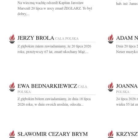
Na wieczną wachtę odszedł Kapitan Jarosław
hab. inż. Janus
Marszall 20 lipca w nocy zmarł ŻEGLARZ. To był
dobry,...
JERZY BROLA
ADAM 
CAŁA POLSKA
Z głębokim żalem zawiadamiamy, że 20 lipca 2026
Dnia 20 lipca
roku, przeżywszy 67 lat, zmarł ukochany Mąż,...
Neuer muzykolo
EWA BEDNARKIEWICZ
JOANNA
CAŁA
POLSKA
POLSKA
Z głębokim bólem zawiadamiamy, że dnia 18 lipca
24 lipca 2026 
2026 roku, w dniu swoich urodzin, odeszła...
wieku 55 lat z
SŁAWOMIR CEZARY BRYM
KRZYSZ