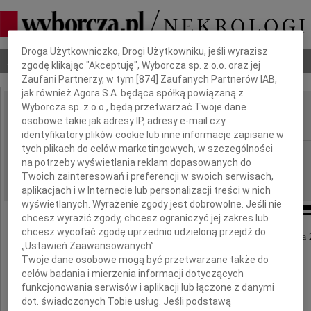
Dbamy o Twoją prywatność
Droga Użytkowniczko, Drogi Użytkowniku, jeśli wyrazisz
Nekrologi
Odeszli
Poradnik pogrzebowy
zgodę klikając "Akceptuję", Wyborcza sp. z o.o. oraz jej
Zaufani Partnerzy, w tym [
874
] Zaufanych Partnerów IAB,
jak również Agora S.A. będąca spółką powiązaną z
Wyborcza sp. z o.o., będą przetwarzać Twoje dane
Danuta Dudrak
osobowe takie jak adresy IP, adresy e-mail czy
IMIĘ I NAZWISKO:
identyfikatory plików cookie lub inne informacje zapisane w
tych plikach do celów marketingowych, w szczególności
Poznań
REGION:
na potrzeby wyświetlania reklam dopasowanych do
13.10.2010
DATA EMISJI:
Twoich zainteresowań i preferencji w swoich serwisach,
aplikacjach i w Internecie lub personalizacji treści w nich
wyświetlanych. Wyrażenie zgody jest dobrowolne. Jeśli nie
chcesz wyrazić zgody, chcesz ograniczyć jej zakres lub
chcesz wycofać zgodę uprzednio udzieloną przejdź do
Z głębokim żalem zawiadamiamy, że dnia 9 października 
„Ustawień Zaawansowanych”.
odeszła od nas
Twoje dane osobowe mogą być przetwarzane także do
celów badania i mierzenia informacji dotyczących
funkcjonowania serwisów i aplikacji lub łączone z danymi
dot. świadczonych Tobie usług. Jeśli podstawą