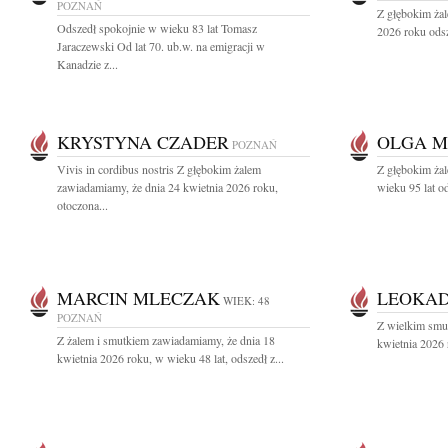
POZNAŃ
Z głębokim ża
Odszedł spokojnie w wieku 83 lat Tomasz
2026 roku odsz
Jaraczewski Od lat 70. ub.w. na emigracji w
Kanadzie z...
KRYSTYNA CZADER
OLGA 
POZNAŃ
Vivis in cordibus nostris Z głębokim żalem
Z głębokim żal
zawiadamiamy, że dnia 24 kwietnia 2026 roku,
wieku 95 lat o
otoczona...
MARCIN MLECZAK
LEOKAD
WIEK: 48
POZNAŃ
Z wielkim smu
Z żalem i smutkiem zawiadamiamy, że dnia 18
kwietnia 2026 
kwietnia 2026 roku, w wieku 48 lat, odszedł z...