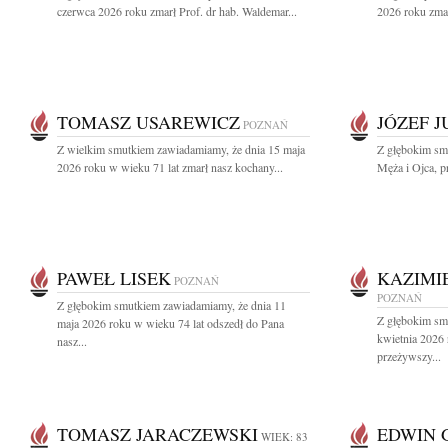
czerwca 2026 roku zmarł Prof. dr hab. Waldemar...
2026 roku zmar
TOMASZ USAREWICZ
JÓZEF 
POZNAŃ
Z wielkim smutkiem zawiadamiamy, że dnia 15 maja
Z głębokim sm
2026 roku w wieku 71 lat zmarł nasz kochany...
Męża i Ojca, pr
PAWEŁ LISEK
KAZIMI
POZNAŃ
POZNAŃ
Z głębokim smutkiem zawiadamiamy, że dnia 11
Z głębokim sm
maja 2026 roku w wieku 74 lat odszedł do Pana
kwietnia 2026
nasz...
przeżywszy...
TOMASZ JARACZEWSKI
EDWIN 
WIEK: 83