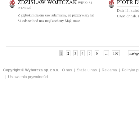
ZDZISŁAW WOJTCZAK
PIOTR 
WIEK: 84
POZNAŃ
Dnia 11. kwiet
Z głębokim żalem zawiadamiamy, że przeżywszy lat
UAM dr hab. P
84 odszedł od nas mój kochany Mąż, nasz...
1
2
3
4
5
6
...
107
następ
Copyright © Wyborcza sp. z o.o.
O nas
Staże u nas
Reklama
Polityka 
Ustawienia prywatności