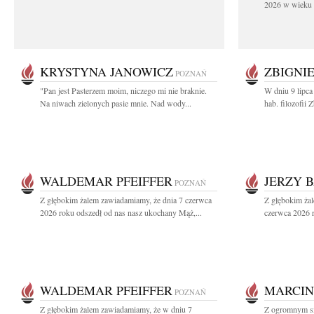
2026 w wieku 9
KRYSTYNA JANOWICZ
ZBIGNI
POZNAŃ
"Pan jest Pasterzem moim, niczego mi nie braknie.
W dniu 9 lipca
Na niwach zielonych pasie mnie. Nad wody...
hab. filozofii
WALDEMAR PFEIFFER
JERZY 
POZNAŃ
Z głębokim żalem zawiadamiamy, że dnia 7 czerwca
Z głębokim ża
2026 roku odszedł od nas nasz ukochany Mąż,...
czerwca 2026 r
WALDEMAR PFEIFFER
MARCIN
POZNAŃ
Z głębokim żalem zawiadamiamy, że w dniu 7
Z ogromnym sm