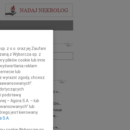
 nekrologów i wspomnień
. z o.o. oraz jej Zaufani
zwisko lub numer ogłoszenia:
ązaną z Wyborcza sp. z
ry plików cookie lub inne
wyświetlania reklam
+ szukanie zaawansowane
ernecie lub
sz wyrazić zgody, chcesz
KROLOGI
 Zaawansowanych”.
eta Fikus
05.08.2026
Poznań
 dotyczących
bokim smutkiem przyjęliśmy wiadomość o...
li podstawą
 Augustynowicz
03.07.2026
Poznań
nej – Agora S.A. – lub
 Augustynowicz z domu Hinz (1979-2024)...
aawansowanych” lub
rzata Oleśkowicz-Popiel
08.06.2026
Poznań
rego jest kierowany.
bokim smutkiem żegnamy naszą wybitną...
a S.A.
d Szulc
13.05.2026
Poznań
bokim żalem przyjęliśmy wiadomość, że w...
ypu cookie Wyborczej sp.