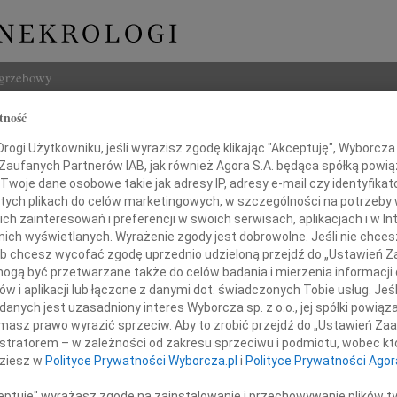
ogrzebowy
tność
Szukaj
 Labuda
ogi Użytkowniku, jeśli wyrazisz zgodę klikając "Akceptuję", Wyborcza sp
Imię i na
 Zaufanych Partnerów IAB, jak również Agora S.A. będąca spółką powi
Twoje dane osobowe takie jak adresy IP, adresy e-mail czy identyfikato
 tych plikach do celów marketingowych, w szczególności na potrzeby 
 zainteresowań i preferencji w swoich serwisach, aplikacjach i w Int
w nich wyświetlanych. Wyrażenie zgody jest dobrowolne. Jeśli nie chce
INNE NE
 lub chcesz wycofać zgodę uprzednio udzieloną przejdź do „Ustawień
Elżbi
gą być przetwarzane także do celów badania i mierzenia informacji
Z głę
w i aplikacji lub łączone z danymi dot. świadczonych Tobie usług. Jeś
Alina
 ogromnym żalem żegnamy
nych jest uzasadniony interes Wyborcza sp. z o.o., jej spółki powiąza
Alina
rza, Przyjaciela i Przewodnika
masz prawo wyrazić sprzeciw. Aby to zrobić przejdź do „Ustawień Z
Małgo
cego nas po drogach mediewistyki
istratorem – w zależności od zakresu sprzeciwu i podmiotu, wobec któ
Z głę
dziesz w
Polityce Prywatności Wyborcza.pl
i
Polityce Prywatności Agor
Witol
Z głę
ceptuję" wyrażasz zgodę na zainstalowanie i przechowywanie plików t