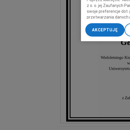
z o. o. jej Zaufanych 
swoje preferencje dot.
przetwarzania danych 
„Ustawienia zaawansow
AKCEPTUJĘ
My, nasi Zaufani Part
Ge
dokładnych danych geol
Przechowywanie informa
treści, badnie odbiorcó
Wieloletniego Ki
w
Uniwersytet
z Za