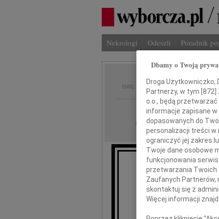
Nekrologi
Odeszli
Poradnik p
Dbamy o Twoją prywa
Gerard
Droga Użytkowniczko, Dr
IMIĘ I NAZWISKO:
Partnerzy, w tym [
872
]
o.o., będą przetwarzać 
Poznań
REGION:
informacje zapisane w
dopasowanych do Twoich
05.10.2010
DATA EMISJI:
personalizacji treści 
ograniczyć jej zakres
Twoje dane osobowe mo
funkcjonowania serwisó
Z
przetwarzania Twoich da
Mist
Zaufanych Partnerów, 
prowadzą
skontaktuj się z admin
Więcej informacji znaj
Poprzez kliknięcie "Ak