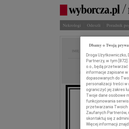
Nekrologi
Odeszli
Poradnik p
Dbamy o Twoją prywa
Jerzy 
IMIĘ I NAZWISKO:
Droga Użytkowniczko, Dr
Partnerzy, w tym [
872
]
Warszawa
REGION:
o.o., będą przetwarzać 
12.06.2026
informacje zapisane w
DATA EMISJI:
dopasowanych do Twoich
personalizacji treści 
ograniczyć jej zakres
Twoje dane osobowe mo
funkcjonowania serwisó
Z żalem zawiadam
przetwarzania Twoich da
Zaufanych Partnerów, 
skontaktuj się z admin
Więcej informacji znaj