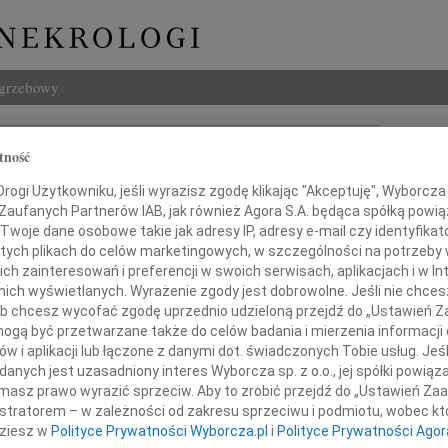
ogrzebowy
Szukaj
tność
Substyk
Imię i na
ogi Użytkowniku, jeśli wyrazisz zgodę klikając "Akceptuję", Wyborcza sp
 Zaufanych Partnerów IAB, jak również Agora S.A. będąca spółką powi
Twoje dane osobowe takie jak adresy IP, adresy e-mail czy identyfikato
 tych plikach do celów marketingowych, w szczególności na potrzeby 
INNE NE
 zainteresowań i preferencji w swoich serwisach, aplikacjach i w Int
w nich wyświetlanych. Wyrażenie zgody jest dobrowolne. Jeśli nie chce
Ludwi
 lub chcesz wycofać zgodę uprzednio udzieloną przejdź do „Ustawień
3 sie
gą być przetwarzane także do celów badania i mierzenia informacji
Iwona
w i aplikacji lub łączone z danymi dot. świadczonych Tobie usług. Jeś
iamy, że w dniu 31 maja 2026 roku zmarł,
Z głę
nych jest uzasadniony interes Wyborcza sp. z o.o., jej spółki powiąza
przeżywszy 98 lat
Zbign
masz prawo wyrazić sprzeciw. Aby to zrobić przejdź do „Ustawień Z
Z głę
istratorem – w zależności od zakresu sprzeciwu i podmiotu, wobec któ
Marek
dziesz w
Polityce Prywatności Wyborcza.pl
i
Polityce Prywatności Agor
Z głę