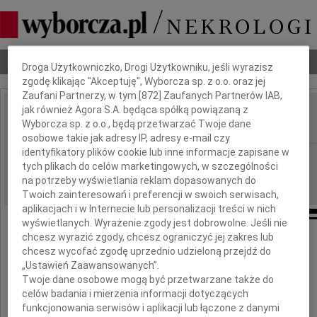
Dbamy o Twoją prywatność
Nekrologi
Odeszli
Poradnik pogrzebowy
Droga Użytkowniczko, Drogi Użytkowniku, jeśli wyrazisz
zgodę klikając "Akceptuję", Wyborcza sp. z o.o. oraz jej
Zaufani Partnerzy, w tym [
872
] Zaufanych Partnerów IAB,
jak również Agora S.A. będąca spółką powiązaną z
Jerzy Substyk
Wyborcza sp. z o.o., będą przetwarzać Twoje dane
IMIĘ I NAZWISKO:
osobowe takie jak adresy IP, adresy e-mail czy
identyfikatory plików cookie lub inne informacje zapisane w
Warszawa
REGION:
tych plikach do celów marketingowych, w szczególności
10.06.2026
DATA EMISJI:
na potrzeby wyświetlania reklam dopasowanych do
Twoich zainteresowań i preferencji w swoich serwisach,
aplikacjach i w Internecie lub personalizacji treści w nich
wyświetlanych. Wyrażenie zgody jest dobrowolne. Jeśli nie
chcesz wyrazić zgody, chcesz ograniczyć jej zakres lub
31 maja 2026 roku w wieku 98 lat zmarł
chcesz wycofać zgodę uprzednio udzieloną przejdź do
„Ustawień Zaawansowanych”.
Twoje dane osobowe mogą być przetwarzane także do
celów badania i mierzenia informacji dotyczących
funkcjonowania serwisów i aplikacji lub łączone z danymi
Jerzy Substyk