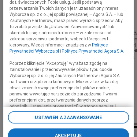
dot. świadczonych Tobie usług. Jeśli podstawą
przetwarzania Twoich danych jest uzasadniony interes
Wyborcza sp. z o.o., jej spółki powiązanej – Agora S.A. – lub
Żołnierz Batalionu Bartkiewicz
Zaufanych Partnerów, masz prawo wyrazić sprzeciw. Aby
Powstaniec Warszawski
to zrobić przejdź do „Ustawień Zaawansowanych” lub
skontaktuj się z administratorem – w zależności od
Wiceprezes Związku Powstańców Warszawskich
zakresu sprzeciwu i podmiotu, wobec którego jest
W powstaniu warszawskim 63 dni wraz z kolega
kierowany. Więcej informacji znajdziesz w
Polityce
z plutonu Perkun bronił gmachu przy Kredytowej
We wdzięcznej pamięci zachowamy wspólne chwil
Prywatności Wyborcza.pl
i
Polityce Prywatności Agora S.A.
radość z Nocy Muzeów i spotkań z młodzieżą
Poprzez kliknięcie "Akceptuję" wyrażasz zgodę na
Już tęsknimy Panie Jerzy
zainstalowanie i przechowywanie plików typu cookie
Wyborczej sp. z o. o. jej Zaufanych Partnerów i Agora S.A.
Wyrazy współczucia dla
na Twoim urządzeniu końcowym. Możesz też w każdej
chwili zmienić swoje preferencje dot. plików cookie,
Rodziny
ponownie wywołując narzędzie do zarządzania Twoimi
preferencjami dot. przetwarzania danych poprzez
odnośnik „Ustawienia prywatności” w stopce serwisu i
Przyjaciele z Domu Spotkań z Historią
przechodząc do sekcji „Ustawienia zaawansowane”.
USTAWIENIA ZAAWANSOWANE
Zmiana ustawień plików cookie możliwa jest także za
pomocą ustawień przeglądarki.
Inne kondolencje
AKCEPTUJĘ
My, nasi Zaufani Partnerzy i Agora S.A. możemy