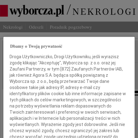
Nekrologi
Odeszli
Poradnik pogrzebowy
Dbamy o Twoją prywatność
Piotr Taracha
IMIĘ I NAZWISKO:
Droga Użytkowniczko, Drogi Użytkowniku, jeśli wyrazisz
zgodę klikając "Akceptuję", Wyborcza sp. z o.o. oraz jej
Warszawa
Zaufani Partnerzy, w tym [
872
] Zaufanych Partnerów IAB,
REGION:
jak również Agora S.A. będąca spółką powiązaną z
11.06.2026
DATA EMISJI:
Wyborcza sp. z o.o., będą przetwarzać Twoje dane
osobowe takie jak adresy IP, adresy e-mail czy
identyfikatory plików cookie lub inne informacje zapisane w
tych plikach do celów marketingowych, w szczególności
na potrzeby wyświetlania reklam dopasowanych do
Ze szczerym smutkiem zawiadamiamy,
Twoich zainteresowań i preferencji w swoich serwisach,
że 3 czerwca 2026 roku zmarł
aplikacjach i w Internecie lub personalizacji treści w nich
wyświetlanych. Wyrażenie zgody jest dobrowolne. Jeśli nie
chcesz wyrazić zgody, chcesz ograniczyć jej zakres lub
Prof. dr hab.
chcesz wycofać zgodę uprzednio udzieloną przejdź do