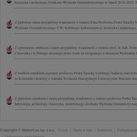
historyka i archeologa, Dziekana Wydziału Orientalistycznego w latach 2016-2024. P
Z głębokim żalem przyjęliśmy wiadomość o śmierci Pana Profesora Piotra Tarachy b
Wydziału Orientalistycznego UW, wybitnego kulturoznawcy, historyka i archeologa,.
Z ogromnym smutkiem i żalem przyjęliśmy wiadomość o śmierci prof. dr. hab. Piotr
Człowieka i wybitnego uczonego przez wiele lat związanego z obecnym Wydziałem Ku
Z wielkim smutkiem żegnamy profesora Piotra Tarachę wybitnego badacza starożytne
es Koleżanki i koledzy z Zakładu Wschodu Starożytnego Uniwersytetu Warszawski
Z głębokim smutkiem i żalem przyjęliśmy wiadomość o śmierci profesora Piotra Ta
hetytologa, archeologa i historyka, wieloletniego dziekana Wydziału Orientalistyczne
Copyright © Wyborcza sp. z o.o.
O nas
Staże u nas
Reklama
Polityka pr