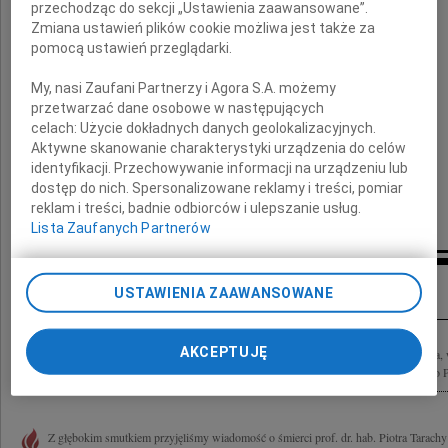
dla Rodziny i Bliskich
przechodząc do sekcji „Ustawienia zaawansowane”.
Zmiana ustawień plików cookie możliwa jest także za
pomocą ustawień przeglądarki.
składają
My, nasi Zaufani Partnerzy i Agora S.A. możemy
przetwarzać dane osobowe w następujących
Dyrektor i Pracownicy IAE PAN
celach:
Użycie dokładnych danych geolokalizacyjnych.
Aktywne skanowanie charakterystyki urządzenia do celów
identyfikacji. Przechowywanie informacji na urządzeniu lub
dostęp do nich. Spersonalizowane reklamy i treści, pomiar
reklam i treści, badnie odbiorców i ulepszanie usług.
Lista Zaufanych Partnerów
Inne kondolencje
USTAWIENIA ZAAWANSOWANE
AKCEPTUJĘ
Żegnamy prof. dr hab. Piotra Tarachę Wybitnego hetytologa, historyka i archeologa, 
Wydziału Orientalistycznego Uniwersytetu Warszawskiego oraz przewodniczącego P
Z głębokim smutkiem przyjęliśmy wiadomość o śmierci prof. dr. hab. Piotra Tarachy