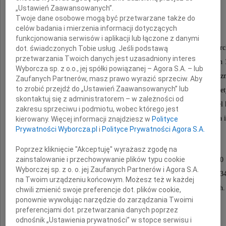
„Ustawień Zaawansowanych”.
Piotr Taracha
Twoje dane osobowe mogą być przetwarzane także do
celów badania i mierzenia informacji dotyczących
funkcjonowania serwisów i aplikacji lub łączone z danymi
Wybitny polski hetytolog, historyk, kulturoznawca i ar
dot. świadczonych Tobie usług. Jeśli podstawą
przetwarzania Twoich danych jest uzasadniony interes
pracownik Instytutu Archeologii i Etnologii PAN w latach
Wyborcza sp. z o.o., jej spółki powiązanej – Agora S.A. – lub
przewodniczący Prezydium Komitetu Nauk Orientalistyc
Zaufanych Partnerów, masz prawo wyrazić sprzeciw. Aby
to zrobić przejdź do „Ustawień Zaawansowanych” lub
Światowej rangi badacz religii, języka i literatury He
skontaktuj się z administratorem – w zależności od
autor licznych publikacji naukowych, ceniony nauczyciel
zakresu sprzeciwu i podmiotu, wobec którego jest
pokoleń badaczy. Niezapomniany współpracownik, kolega i 
kierowany. Więcej informacji znajdziesz w
Polityce
Prywatności Wyborcza.pl
i
Polityce Prywatności Agora S.A.
Msza Święta żałobna odprawiona zostanie
Poprzez kliknięcie "Akceptuję" wyrażasz zgodę na
zainstalowanie i przechowywanie plików typu cookie
w dniu 11 czerwca 2026 roku o godzinie 10.00
Wyborczej sp. z o. o. jej Zaufanych Partnerów i Agora S.A.
w Kościele Wizytek, Krakowskie Przedmieście 34
na Twoim urządzeniu końcowym. Możesz też w każdej
Pochówek odbędzie się na cmentarzu w Pyrach.
chwili zmienić swoje preferencje dot. plików cookie,
ponownie wywołując narzędzie do zarządzania Twoimi
preferencjami dot. przetwarzania danych poprzez
Najserdeczniejsze wyrazy współczucia
odnośnik „Ustawienia prywatności” w stopce serwisu i