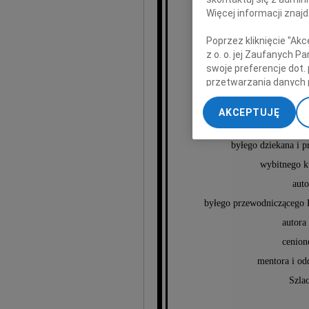
Więcej informacji znaj
Poprzez kliknięcie "Ak
z o. o. jej Zaufanych 
swoje preferencje dot.
przetwarzania danych 
„Ustawienia zaawansow
P
AKCEPTUJĘ
My, nasi Zaufani Part
dokładnych danych geol
byłego dziekana i 
Przechowywanie informa
treści, badnie odbiorcó
wybitnego ku
auto
byłego przewodniczącego 
autora
cenion
mentora i od
Szla