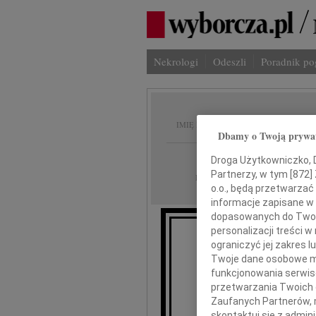
Nekrologi
Odeszli
Poradnik p
Piotr T
IMIĘ I NAZWISKO:
Dbamy o Twoją prywa
Warszawa
REGION:
Droga Użytkowniczko, Dr
Partnerzy, w tym [
872
]
10.06.2026
DATA EMISJI:
o.o., będą przetwarzać 
informacje zapisane w
dopasowanych do Twoich
personalizacji treści 
ograniczyć jej zakres
Z głębokim ż
Twoje dane osobowe mo
funkcjonowania serwisó
przetwarzania Twoich da
Zaufanych Partnerów, 
skontaktuj się z admin