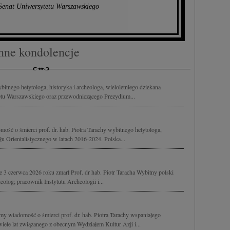
 Senat Uniwersytetu Warszawskiego
nne kondolencje
bitnego hetytologa, historyka i archeologa, wieloletniego dziekana
etu Warszawskiego oraz przewodniczącego Prezydium...
ść o śmierci prof. dr. hab. Piotra Tarachy wybitnego hetytologa,
łu Orientalistycznego w latach 2016-2024. Polska...
3 czerwca 2026 roku zmarł Prof. dr hab. Piotr Taracha Wybitny polski
heolog; pracownik Instytutu Archeologii i...
y wiadomość o śmierci prof. dr. hab. Piotra Tarachy wspaniałego
iele lat związanego z obecnym Wydziałem Kultur Azji i...