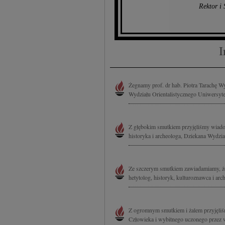
Rektor i
I
Żegnamy prof. dr hab. Piotra Tarachę Wy
Wydziału Orientalistycznego Uniwersyt
Z głębokim smutkiem przyjęliśmy wiadomo
historyka i archeologa, Dziekana Wydzia
Ze szczerym smutkiem zawiadamiamy, że 
hetytolog, historyk, kulturoznawca i arc
Z ogromnym smutkiem i żalem przyjęliśm
Człowieka i wybitnego uczonego przez w