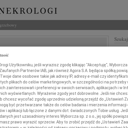
ogrzebowy
Szukaj
aracha
Imię i na
tność
ogi Użytkowniku, jeśli wyrazisz zgodę klikając "Akceptuję", Wyborcza sp
 Zaufanych Partnerów IAB, jak również Agora S.A. będąca spółką powi
Twoje dane osobowe takie jak adresy IP, adresy e-mail czy identyfikato
INNE NE
 tych plikach do celów marketingowych, w szczególności na potrzeby 
Eugen
 zainteresowań i preferencji w swoich serwisach, aplikacjach i w Int
Z ogr
w nich wyświetlanych. Wyrażenie zgody jest dobrowolne. Jeśli nie chce
Małgo
 lub chcesz wycofać zgodę uprzednio udzieloną przejdź do „Ustawień
Z głę
alem przyjęliśmy wiadomość o śmierci
gą być przetwarzane także do celów badania i mierzenia informacji
Andr
w i aplikacji lub łączone z danymi dot. świadczonych Tobie usług. Jeś
27 li
nych jest uzasadniony interes Wyborcza sp. z o.o., jej spółki powiąza
Inoce
masz prawo wyrazić sprzeciw. Aby to zrobić przejdź do „Ustawień Z
Mgr f
istratorem – w zależności od zakresu sprzeciwu i podmiotu, wobec któ