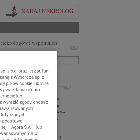
 nekrologów i wspomnień
zwisko lub numer ogłoszenia:
+ szukanie zaawansowane
. z o.o. oraz jej Zaufani
ązaną z Wyborcza sp. z
ry plików cookie lub inne
KROLOGI
wyświetlania reklam
iusz Butruk
05.08.2026
Warszawa
ernecie lub
omnym żalem przyjęliśmy wiadomość o...
sz wyrazić zgody, chcesz
rzata Kościelska
06.08.2026
Warszawa
 Zaawansowanych”.
bokim smutkiem przyjęliśmy wiadomość o...
 dotyczących
zej Komorowski
06.08.2026
Warszawa
li podstawą
pca 2026 roku odszedł Śp. Andrzej...
nej – Agora S.A. – lub
ntyna Karkocha
06.08.2026
Warszawa
aawansowanych” lub
arm. Inocentyna Karkocha zmarła dnia 21...
rego jest kierowany.