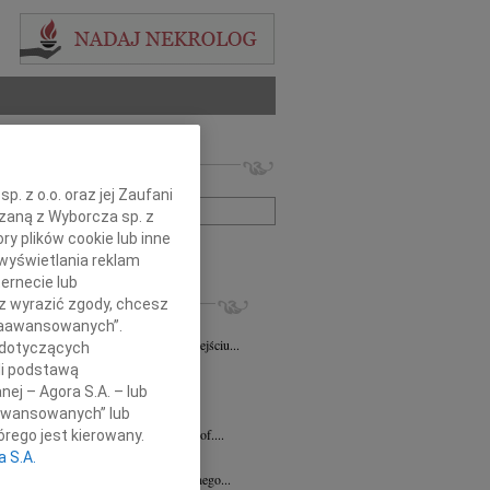
 nekrologów i wspomnień
zwisko lub numer ogłoszenia:
. z o.o. oraz jej Zaufani
ązaną z Wyborcza sp. z
ry plików cookie lub inne
+ szukanie zaawansowane
wyświetlania reklam
ernecie lub
KROLOGI
sz wyrazić zgody, chcesz
la Gasin
08.04.2026
Bydgoszcz
 Zaawansowanych”.
wymownym żalem zawiadamiamy o odejściu...
 dotyczących
a Stępkowska
29.01.2026
li podstawą
a Danka Stępkowska Torunianka,...
nej – Agora S.A. – lub
aawansowanych” lub
k Woźny
30.12.2025
Bydgoszcz
em przyjęliśmy wiadomość o śmierci prof....
rego jest kierowany.
a S.A.
ław Durlak
16.12.2025
Bydgoszcz
rwszą rocznicę śmierci naszego kochanego...