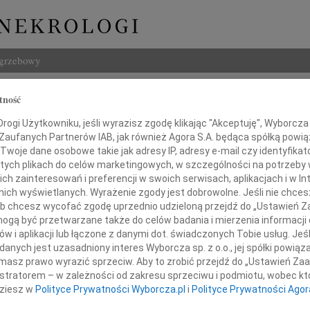
ogrzebowy
Szukaj
tność
Woźny
Imię i na
ogi Użytkowniku, jeśli wyrazisz zgodę klikając "Akceptuję", Wyborcza sp
 Zaufanych Partnerów IAB, jak również Agora S.A. będąca spółką powi
Twoje dane osobowe takie jak adresy IP, adresy e-mail czy identyfikato
 tych plikach do celów marketingowych, w szczególności na potrzeby 
 zainteresowań i preferencji w swoich serwisach, aplikacjach i w Int
INNE NE
w nich wyświetlanych. Wyrażenie zgody jest dobrowolne. Jeśli nie chce
Izabe
 lub chcesz wycofać zgodę uprzednio udzieloną przejdź do „Ustawień
Z nie
gą być przetwarzane także do celów badania i mierzenia informacji
Danut
w i aplikacji lub łączone z danymi dot. świadczonych Tobie usług. Jeś
Zmarł
nych jest uzasadniony interes Wyborcza sp. z o.o., jej spółki powiąza
przyjęliśmy wiadomość o śmierci
masz prawo wyrazić sprzeciw. Aby to zrobić przejdź do „Ustawień Z
Jace
Z żal
istratorem – w zależności od zakresu sprzeciwu i podmiotu, wobec któ
dziesz w
Polityce Prywatności Wyborcza.pl
i
Polityce Prywatności Agor
Boles
W pie