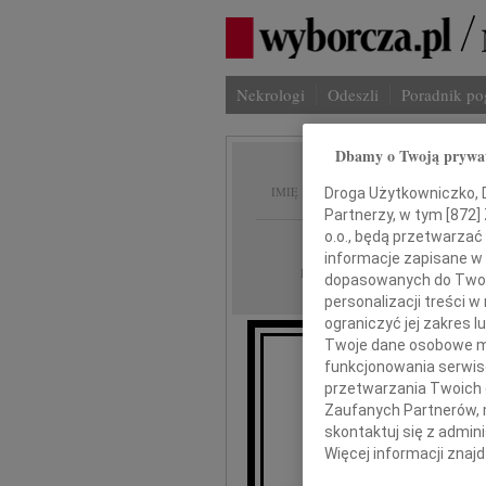
Nekrologi
Odeszli
Poradnik p
Dbamy o Twoją prywa
Jacek 
IMIĘ I NAZWISKO:
Droga Użytkowniczko, Dr
Partnerzy, w tym [
872
]
o.o., będą przetwarzać 
Bydgoszcz
REGION:
informacje zapisane w
30.12.2025
DATA EMISJI:
dopasowanych do Twoich
personalizacji treści 
ograniczyć jej zakres
Twoje dane osobowe mo
funkcjonowania serwisó
przetwarzania Twoich da
Z żalem 
Zaufanych Partnerów, 
skontaktuj się z admin
Więcej informacji znaj