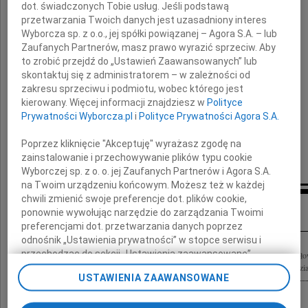
dot. świadczonych Tobie usług. Jeśli podstawą
Przyjaciela o wielkim sercu
przetwarzania Twoich danych jest uzasadniony interes
Wyborcza sp. z o.o., jej spółki powiązanej – Agora S.A. – lub
Zaufanych Partnerów, masz prawo wyrazić sprzeciw. Aby
to zrobić przejdź do „Ustawień Zaawansowanych” lub
Rodzinie i Najbliższym
skontaktuj się z administratorem – w zależności od
zakresu sprzeciwu i podmiotu, wobec którego jest
kierowany. Więcej informacji znajdziesz w
Polityce
przekazujemy serdeczne wyrazy współczucia
Prywatności Wyborcza.pl
i
Polityce Prywatności Agora S.A.
Poprzez kliknięcie "Akceptuję" wyrażasz zgodę na
Magdalena i Piotr Skopińscy
zainstalowanie i przechowywanie plików typu cookie
Wyborczej sp. z o. o. jej Zaufanych Partnerów i Agora S.A.
na Twoim urządzeniu końcowym. Możesz też w każdej
chwili zmienić swoje preferencje dot. plików cookie,
Inne kondolencje
ponownie wywołując narzędzie do zarządzania Twoimi
preferencjami dot. przetwarzania danych poprzez
odnośnik „Ustawienia prywatności” w stopce serwisu i
przechodząc do sekcji „Ustawienia zaawansowane”.
W dniu 6 czerwca 2025 roku w wieku 65 lat odszedł od nas nasz Wielki i Nieodżało
Żegnaj Janiu na zawsze pozostaniesz w naszych sercach i pamięci! Bellissima, Jadzia,
Zmiana ustawień plików cookie możliwa jest także za
USTAWIENIA ZAAWANSOWANE
pomocą ustawień przeglądarki.