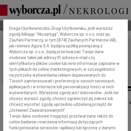
Dbamy o Twoją prywatność
Nekrologi
Odeszli
Poradnik pogrzebowy
Droga Użytkowniczko, Drogi Użytkowniku, jeśli wyrazisz
zgodę klikając "Akceptuję", Wyborcza sp. z o.o. oraz jej
Zaufani Partnerzy, w tym [
874
] Zaufanych Partnerów IAB,
jak również Agora S.A. będąca spółką powiązaną z
Jan Butkiewicz
IMIĘ I NAZWISKO:
Wyborcza sp. z o.o., będą przetwarzać Twoje dane
osobowe takie jak adresy IP, adresy e-mail czy
identyfikatory plików cookie lub inne informacje zapisane w
Warszawa
REGION:
tych plikach do celów marketingowych, w szczególności
13.06.2025
DATA EMISJI:
na potrzeby wyświetlania reklam dopasowanych do
Twoich zainteresowań i preferencji w swoich serwisach,
aplikacjach i w Internecie lub personalizacji treści w nich
wyświetlanych. Wyrażenie zgody jest dobrowolne. Jeśli nie
chcesz wyrazić zgody, chcesz ograniczyć jej zakres lub
Z głębokim bólem i żalem przyjęliśmy wiadomość o ś
chcesz wycofać zgodę uprzednio udzieloną przejdź do
„Ustawień Zaawansowanych”.
Twoje dane osobowe mogą być przetwarzane także do
Jana Butkiewicza
celów badania i mierzenia informacji dotyczących
funkcjonowania serwisów i aplikacji lub łączone z danymi