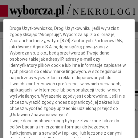
Dbamy o Twoją prywatność
Nekrologi
Odeszli
Poradnik pogrzebowy
Droga Użytkowniczko, Drogi Użytkowniku, jeśli wyrazisz
zgodę klikając "Akceptuję", Wyborcza sp. z o.o. oraz jej
Zaufani Partnerzy, w tym [
874
] Zaufanych Partnerów IAB,
jak również Agora S.A. będąca spółką powiązaną z
Jan Butkiewicz
Wyborcza sp. z o.o., będą przetwarzać Twoje dane
IMIĘ I NAZWISKO:
osobowe takie jak adresy IP, adresy e-mail czy
identyfikatory plików cookie lub inne informacje zapisane w
Warszawa
REGION:
tych plikach do celów marketingowych, w szczególności
13.06.2025
DATA EMISJI:
na potrzeby wyświetlania reklam dopasowanych do
Twoich zainteresowań i preferencji w swoich serwisach,
aplikacjach i w Internecie lub personalizacji treści w nich
wyświetlanych. Wyrażenie zgody jest dobrowolne. Jeśli nie
chcesz wyrazić zgody, chcesz ograniczyć jej zakres lub
chcesz wycofać zgodę uprzednio udzieloną przejdź do
Ze smutkiem zawiadamiam, że w dniu 6 czerwca 202
„Ustawień Zaawansowanych”.
odszedł mój Brat
Twoje dane osobowe mogą być przetwarzane także do
celów badania i mierzenia informacji dotyczących
Jan Butkiewicz
funkcjonowania serwisów i aplikacji lub łączone z danymi