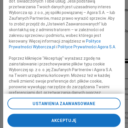
dot. świadczonych Tobie usług. Jeśli podstawą
przetwarzania Twoich danych jest uzasadniony interes
Menadżer, aktywny sportowiec, człowiek pełen hum
Wyborcza sp. z o.o., jej spółki powiązanej – Agora S.A. – lub
Wierzyłam, że wygra z chorobą.
Zaufanych Partnerów, masz prawo wyrazić sprzeciw. Aby
to zrobić przejdź do „Ustawień Zaawansowanych” lub
Pożegnanie i pogrzeb odbędą się
skontaktuj się z administratorem – w zależności od
16 czerwca 2025 roku o godzinie 10.00 na Powązkach Wo
zakresu sprzeciwu i podmiotu, wobec którego jest
kierowany. Więcej informacji znajdziesz w
Polityce
Dorota Duchnowska
Prywatności Wyborcza.pl
i
Polityce Prywatności Agora S.A.
Poprzez kliknięcie "Akceptuję" wyrażasz zgodę na
zainstalowanie i przechowywanie plików typu cookie
Kondolencje
Wyborczej sp. z o. o. jej Zaufanych Partnerów i Agora S.A.
na Twoim urządzeniu końcowym. Możesz też w każdej
chwili zmienić swoje preferencje dot. plików cookie,
ponownie wywołując narzędzie do zarządzania Twoimi
W dniu 6 czerwca 2025 roku w wieku 65 lat odszedł od nas nasz Wielki i Nieodżało
preferencjami dot. przetwarzania danych poprzez
Żegnaj Janiu na zawsze pozostaniesz w naszych sercach i pamięci! Bellissima, Jadzia,
odnośnik „Ustawienia prywatności” w stopce serwisu i
USTAWIENIA ZAAWANSOWANE
przechodząc do sekcji „Ustawienia zaawansowane”.
Zmiana ustawień plików cookie możliwa jest także za
Z głębokim żalem żegnamy naszego Kochanego Przyjaciela Janka Butkiewicza który
pomocą ustawień przeglądarki.
wcześnie, zostawiając nas w głębokim poruszeniu, smutku i zadumie. Będzie nam ba
AKCEPTUJĘ
My, nasi Zaufani Partnerzy i Agora S.A. możemy