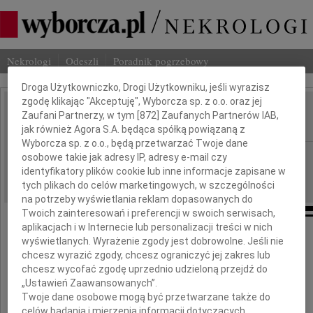
Nekrologi
Odeszli
Poradnik pogrzebowy
Dbamy o Twoją prywatność
Droga Użytkowniczko, Drogi Użytkowniku, jeśli wyrazisz
zgodę klikając "Akceptuję", Wyborcza sp. z o.o. oraz jej
Jan Białczyk
Zaufani Partnerzy, w tym [
872
] Zaufanych Partnerów IAB,
IMIĘ I NAZWISKO:
jak również Agora S.A. będąca spółką powiązaną z
Wyborcza sp. z o.o., będą przetwarzać Twoje dane
Kraków
REGION:
osobowe takie jak adresy IP, adresy e-mail czy
identyfikatory plików cookie lub inne informacje zapisane w
27.12.2022
DATA EMISJI:
tych plikach do celów marketingowych, w szczególności
na potrzeby wyświetlania reklam dopasowanych do
Twoich zainteresowań i preferencji w swoich serwisach,
aplikacjach i w Internecie lub personalizacji treści w nich
wyświetlanych. Wyrażenie zgody jest dobrowolne. Jeśli nie
"Ci, których kochamy nie umierają,
chcesz wyrazić zgody, chcesz ograniczyć jej zakres lub
bo miłość to nieśmiertelność."
chcesz wycofać zgodę uprzednio udzieloną przejdź do
„Ustawień Zaawansowanych”.
Twoje dane osobowe mogą być przetwarzane także do
celów badania i mierzenia informacji dotyczących