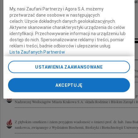
O czym zawiadamiają pogrążone w głębokim smu
My, nasi Zaufani Partnerzy i Agora S.A. możemy
przetwarzać dane osobowe w następujących
Żona i Córka
celach:
Użycie dokładnych danych geolokalizacyjnych.
Aktywne skanowanie charakterystyki urządzenia do celów
Prosimy o nieskładanie kondolencji.
identyfikacji. Przechowywanie informacji na urządzeniu lub
dostęp do nich. Spersonalizowane reklamy i treści, pomiar
reklam i treści, badnie odbiorców i ulepszanie usług.
Kondolencje
Lista Zaufanych Partnerów
USTAWIENIA ZAAWANSOWANE
Z głębokim żalem przyjęliśmy wiadomość o śmierci prof. dr. hab. Jana Białczyka 
Nadzorczej Wodociągów Miasta Krakowa S.A. Rodzinie i Bliskim składamy szczere
AKCEPTUJĘ
Wyrazy głębokiego żalu i współczucia z powodu śmierci Profesora Jana Białczyka
Nadzorczej Wodociągów Miasta Krakowa S.A. składa Rodzinie i Bliskim Zarząd i R
Z głębokim smutkiem i żalem przyjąłem wiadomość o śmierci prof. dr. hab. Jana Bia
naukowca, związanego z Wydziałem Biochemii, Biofizyki i Biotechnologii Uniwersyt