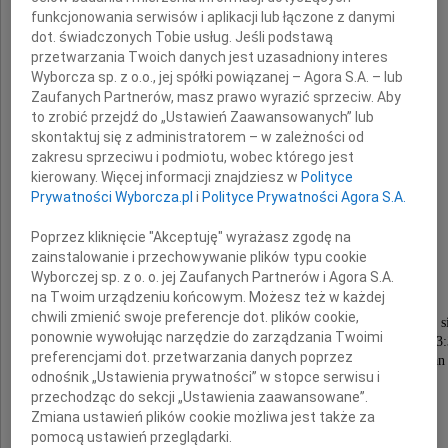
funkcjonowania serwisów i aplikacji lub łączone z danymi
dot. świadczonych Tobie usług. Jeśli podstawą
przetwarzania Twoich danych jest uzasadniony interes
Prof. dr hab.
Wyborcza sp. z o.o., jej spółki powiązanej – Agora S.A. – lub
Zaufanych Partnerów, masz prawo wyrazić sprzeciw. Aby
Jan
to zrobić przejdź do „Ustawień Zaawansowanych” lub
skontaktuj się z administratorem – w zależności od
Białczyk
zakresu sprzeciwu i podmiotu, wobec którego jest
kierowany. Więcej informacji znajdziesz w
Polityce
Prywatności Wyborcza.pl
i
Polityce Prywatności Agora S.A.
Najukochańszy Mąż i Tatuś
Poprzez kliknięcie "Akceptuję" wyrażasz zgodę na
zainstalowanie i przechowywanie plików typu cookie
przeżywszy lat 74,
Wyborczej sp. z o. o. jej Zaufanych Partnerów i Agora S.A.
zmarł dnia 21 grudnia 2022 roku.
na Twoim urządzeniu końcowym. Możesz też w każdej
chwili zmienić swoje preferencje dot. plików cookie,
Ceremonia pogrzebowa przy Zmarłym odbędzie s
ponownie wywołując narzędzie do zarządzania Twoimi
w środę, dnia 28 grudnia 2022 roku o godzinie 13
preferencjami dot. przetwarzania danych poprzez
w domu pożegnań firmy pogrzebowej Karawan
odnośnik „Ustawienia prywatności” w stopce serwisu i
przy ul. Rakowickiej 26a,
przechodząc do sekcji „Ustawienia zaawansowane”.
po czym nastąpi odprowadzenie Zmarłego
Zmiana ustawień plików cookie możliwa jest także za
do grobu na cmentarzu Rakowickim
pomocą ustawień przeglądarki.