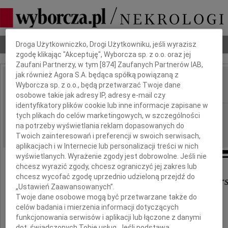
Dbamy o Twoją prywatność
Nekrologi
Odeszli
Poradnik pogrzebowy
Droga Użytkowniczko, Drogi Użytkowniku, jeśli wyrazisz
zgodę klikając "Akceptuję", Wyborcza sp. z o.o. oraz jej
Zaufani Partnerzy, w tym [
874
] Zaufanych Partnerów IAB,
jak również Agora S.A. będąca spółką powiązaną z
Krystyna Liberska
Wyborcza sp. z o.o., będą przetwarzać Twoje dane
IMIĘ I NAZWISKO:
osobowe takie jak adresy IP, adresy e-mail czy
identyfikatory plików cookie lub inne informacje zapisane w
Łódź
REGION:
tych plikach do celów marketingowych, w szczególności
na potrzeby wyświetlania reklam dopasowanych do
13.08.2010
DATA EMISJI:
Twoich zainteresowań i preferencji w swoich serwisach,
aplikacjach i w Internecie lub personalizacji treści w nich
wyświetlanych. Wyrażenie zgody jest dobrowolne. Jeśli nie
chcesz wyrazić zgody, chcesz ograniczyć jej zakres lub
chcesz wycofać zgodę uprzednio udzieloną przejdź do
Pani prof. Marii Respondek-Libers
„Ustawień Zaawansowanych”.
Twoje dane osobowe mogą być przetwarzane także do
oraz
celów badania i mierzenia informacji dotyczących
funkcjonowania serwisów i aplikacji lub łączone z danymi
dot. świadczonych Tobie usług. Jeśli podstawą