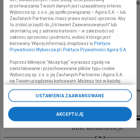
Panu prof. Pawłowi Liberskiem
przetwarzania Twoich danych jest uzasadniony interes
Wyborcza sp. z o.o., jej spółki powiązanej – Agora S.A. – lub
Zaufanych Partnerów, masz prawo wyrazić sprzeciw. Aby
wyrazy współczucia
to zrobić przejdź do „Ustawień Zaawansowanych” lub
skontaktuj się z administratorem – w zależności od
z powodu śmierci Teściowej-Matki
zakresu sprzeciwu i podmiotu, wobec którego jest
kierowany. Więcej informacji znajdziesz w
Polityce
Prywatności Wyborcza.pl
i
Polityce Prywatności Agora S.A.
Krystyny Liberskiej
Poprzez kliknięcie "Akceptuję" wyrażasz zgodę na
zainstalowanie i przechowywanie plików typu cookie
Wyborczej sp. z o. o. jej Zaufanych Partnerów i Agora S.A.
składają
na Twoim urządzeniu końcowym. Możesz też w każdej
chwili zmienić swoje preferencje dot. plików cookie,
pracownicy Zakładu Diagnostyki i Profilaktyki Wad Wr
ponownie wywołując narzędzie do zarządzania Twoimi
USTAWIENIA ZAAWANSOWANE
Instytutu Centrum Zdrowia Matki Polki
preferencjami dot. przetwarzania danych poprzez
odnośnik „Ustawienia prywatności” w stopce serwisu i
przechodząc do sekcji „Ustawienia zaawansowane”.
AKCEPTUJĘ
Zmiana ustawień plików cookie możliwa jest także za
Inne kondolencje
pomocą ustawień przeglądarki.
My, nasi Zaufani Partnerzy i Agora S.A. możemy