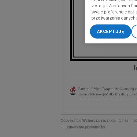
z o. o. jej Zaufanych 
swoje preferencje dot.
przetwarzania danych 
„Ustawienia zaawansow
AKCEPTUJĘ
My, nasi Zaufani Part
dokładnych danych geol
Przechowywanie informa
treści, badnie odbiorcó
I
Pani prof. Marii Respondek-Liberskiej
śmierci Teściowej-Matki Krystyny Libers
Copyright © Wyborcza sp. z o.o.
O nas
St
Ustawienia prywatności