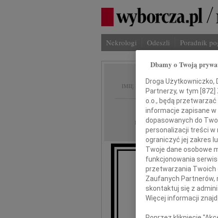
Nekrologi
Odeszli
Poradnik p
Dbamy o Twoją prywa
Krysty
Droga Użytkowniczko, Dr
IMIĘ I NAZWISKO:
Partnerzy, w tym [
872
]
o.o., będą przetwarzać 
Łódź
REGION:
informacje zapisane w
dopasowanych do Twoich
13.08.2010
DATA EMISJI:
personalizacji treści 
ograniczyć jej zakres
Twoje dane osobowe mo
funkcjonowania serwisó
przetwarzania Twoich da
Pa
Zaufanych Partnerów, 
skontaktuj się z admin
wyrazy serdecz
Więcej informacji znaj
Poprzez kliknięcie "Ak