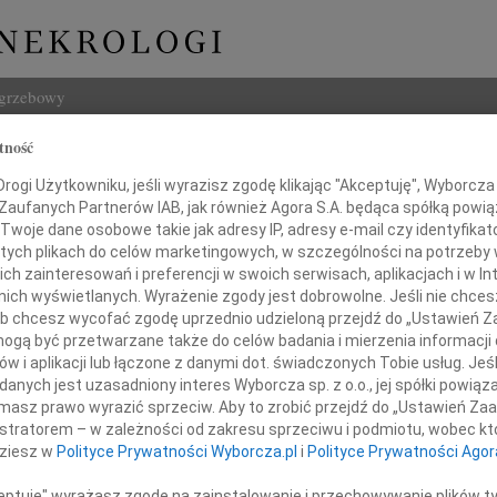
ogrzebowy
tność
Szukaj
na Liberska
ogi Użytkowniku, jeśli wyrazisz zgodę klikając "Akceptuję", Wyborcza sp
Imię i na
 Zaufanych Partnerów IAB, jak również Agora S.A. będąca spółką powi
Twoje dane osobowe takie jak adresy IP, adresy e-mail czy identyfikato
 tych plikach do celów marketingowych, w szczególności na potrzeby 
 zainteresowań i preferencji w swoich serwisach, aplikacjach i w Int
w nich wyświetlanych. Wyrażenie zgody jest dobrowolne. Jeśli nie chce
INNE NE
 lub chcesz wycofać zgodę uprzednio udzieloną przejdź do „Ustawień
Tadeu
gą być przetwarzane także do celów badania i mierzenia informacji
Z duż
w i aplikacji lub łączone z danymi dot. świadczonych Tobie usług. Jeś
31.0
nych jest uzasadniony interes Wyborcza sp. z o.o., jej spółki powiąza
włowi oraz Majce
Wyraz
masz prawo wyrazić sprzeciw. Aby to zrobić przejdź do „Ustawień Z
29.0
istratorem – w zależności od zakresu sprzeciwu i podmiotu, wobec któ
Wyraz
nego współczucia z powodu śmierci Mamy
dziesz w
Polityce Prywatności Wyborcza.pl
i
Polityce Prywatności Agor
27.0
Pani 
ceptuję" wyrażasz zgodę na zainstalowanie i przechowywanie plików t