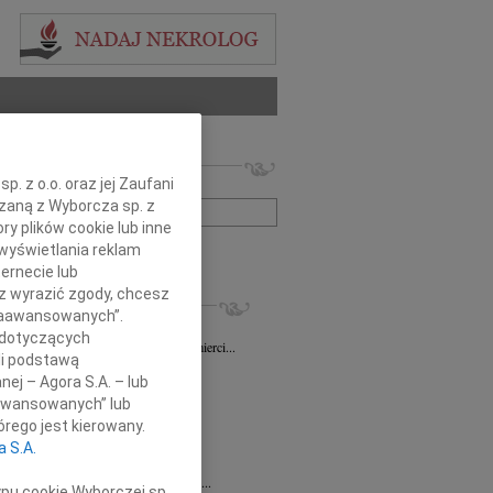
 nekrologów i wspomnień
. z o.o. oraz jej Zaufani
zwisko lub numer ogłoszenia:
ązaną z Wyborcza sp. z
ry plików cookie lub inne
wyświetlania reklam
+ szukanie zaawansowane
ernecie lub
sz wyrazić zgody, chcesz
KROLOGI
 Zaawansowanych”.
sz Gapiński
03.08.2026
Łódź
 dotyczących
ym żalem przyjęliśmy wiadomość o śmierci...
li podstawą
7.2026
Łódź
nej – Agora S.A. – lub
y głębokiego współczucia dla...
aawansowanych” lub
7.2026
Łódź
rego jest kierowany.
y współczucia Pani Janinie...
a S.A.
7.2026
Łódź
Joannie Nowińskiej wyrazy głębokiego...
ypu cookie Wyborczej sp.