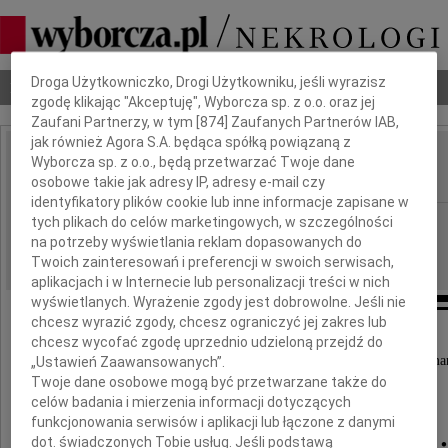
Dbamy o Twoją prywatność
Droga Użytkowniczko, Drogi Użytkowniku, jeśli wyrazisz
Nekrologi
Odeszli
Poradnik pogrzebowy
zgodę klikając "Akceptuję", Wyborcza sp. z o.o. oraz jej
Zaufani Partnerzy, w tym [
874
] Zaufanych Partnerów IAB,
jak również Agora S.A. będąca spółką powiązaną z
Dariusz Miklaszewski
Wyborcza sp. z o.o., będą przetwarzać Twoje dane
IMIĘ I NAZWISKO:
osobowe takie jak adresy IP, adresy e-mail czy
identyfikatory plików cookie lub inne informacje zapisane w
Bydgoszcz
tych plikach do celów marketingowych, w szczególności
REGION:
na potrzeby wyświetlania reklam dopasowanych do
05.02.2021
DATA EMISJI:
Twoich zainteresowań i preferencji w swoich serwisach,
aplikacjach i w Internecie lub personalizacji treści w nich
wyświetlanych. Wyrażenie zgody jest dobrowolne. Jeśli nie
chcesz wyrazić zgody, chcesz ograniczyć jej zakres lub
Z głębokim żalem zawiadamiamy,
chcesz wycofać zgodę uprzednio udzieloną przejdź do
że w dniu 30 stycznia 2021 r. w wieku 61 lat zma
„Ustawień Zaawansowanych”.
Twoje dane osobowe mogą być przetwarzane także do
celów badania i mierzenia informacji dotyczących
Dr hab.
funkcjonowania serwisów i aplikacji lub łączone z danymi
dot. świadczonych Tobie usług. Jeśli podstawą