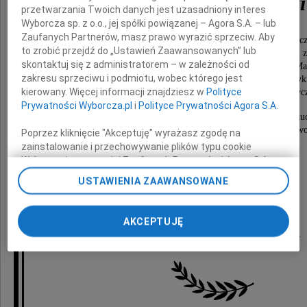
Dariusz Miklaszewski
przetwarzania Twoich danych jest uzasadniony interes
Wyborcza sp. z o.o., jej spółki powiązanej – Agora S.A. – lub
Zaufanych Partnerów, masz prawo wyrazić sprzeciw. Aby
adiunkt w Katedrze Nieliniowej Analizy Matematycz
to zrobić przejdź do „Ustawień Zaawansowanych” lub
od ukończenia studiów na Uniwersytecie Warszawskim 
skontaktuj się z administratorem – w zależności od
z UMK w Toruniu, zatrudniony najpierw w Instytucie Ma
zakresu sprzeciwu i podmiotu, wobec którego jest
a następnie na Wydziale Matematyki i Informatyk
kierowany. Więcej informacji znajdziesz w
Polityce
wieloletni członek Polskiego Towarzystwa Matematyc
Prywatności Wyborcza.pl
i
Polityce Prywatności Agora S.A.
Był wnikliwym matematykiem, cenionym i oddanym nau
akademickim. Dzięki głębokiej wiedzy matematycznej i gotowo
Poprzez kliknięcie "Akceptuję" wyrażasz zgodę na
służył wielu z nas nieocenioną pomocą
zainstalowanie i przechowywanie plików typu cookie
w rozwiązywaniu problemów badawczych.
Wyborczej sp. z o. o. jej Zaufanych Partnerów i Agora S.A.
na Twoim urządzeniu końcowym. Możesz też w każdej
USTAWIENIA ZAAWANSOWANE
Żegnamy prawego i skromnego człowieka,
chwili zmienić swoje preferencje dot. plików cookie,
naszego Współpracownika i Kolegę.
ponownie wywołując narzędzie do zarządzania Twoimi
preferencjami dot. przetwarzania danych poprzez
AKCEPTUJĘ
odnośnik „Ustawienia prywatności” w stopce serwisu i
Dziekan i Pracownicy WMiI UMK w Toruniu.
przechodząc do sekcji „Ustawienia zaawansowane”.
Zmiana ustawień plików cookie możliwa jest także za
pomocą ustawień przeglądarki.
My, nasi Zaufani Partnerzy i Agora S.A. możemy