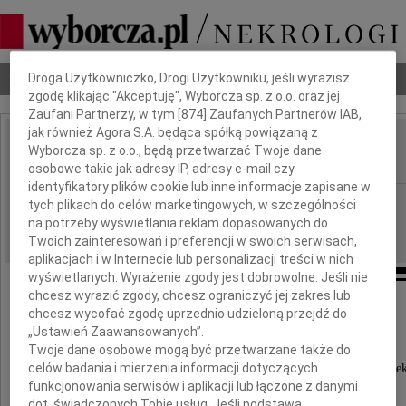
Dbamy o Twoją prywatność
Nekrologi
Odeszli
Poradnik pogrzebowy
Droga Użytkowniczko, Drogi Użytkowniku, jeśli wyrazisz
zgodę klikając "Akceptuję", Wyborcza sp. z o.o. oraz jej
Zaufani Partnerzy, w tym [
874
] Zaufanych Partnerów IAB,
jak również Agora S.A. będąca spółką powiązaną z
Bernard Olszewski
Wyborcza sp. z o.o., będą przetwarzać Twoje dane
IMIĘ I NAZWISKO:
osobowe takie jak adresy IP, adresy e-mail czy
identyfikatory plików cookie lub inne informacje zapisane w
Łódź
REGION:
tych plikach do celów marketingowych, w szczególności
na potrzeby wyświetlania reklam dopasowanych do
07.12.2020
DATA EMISJI:
Twoich zainteresowań i preferencji w swoich serwisach,
aplikacjach i w Internecie lub personalizacji treści w nich
wyświetlanych. Wyrażenie zgody jest dobrowolne. Jeśli nie
chcesz wyrazić zgody, chcesz ograniczyć jej zakres lub
chcesz wycofać zgodę uprzednio udzieloną przejdź do
Z głębokim żalem zawiadamiamy,
„Ustawień Zaawansowanych”.
że w dniu 30 listopada 2020 roku
Twoje dane osobowe mogą być przetwarzane także do
celów badania i mierzenia informacji dotyczących
odszedł nasz najukochańszy Mąż, Tatuś i Dziade
funkcjonowania serwisów i aplikacji lub łączone z danymi
dot. świadczonych Tobie usług. Jeśli podstawą