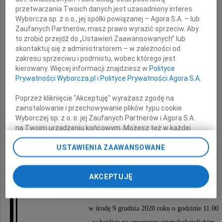
przetwarzania Twoich danych jest uzasadniony interes
Wyborcza sp. z o.o., jej spółki powiązanej – Agora S.A. – lub
Zaufanych Partnerów, masz prawo wyrazić sprzeciw. Aby
to zrobić przejdź do „Ustawień Zaawansowanych” lub
skontaktuj się z administratorem – w zależności od
Bernard Olszewski
zakresu sprzeciwu i podmiotu, wobec którego jest
kierowany. Więcej informacji znajdziesz w
Polityce
Prywatności Wyborcza.pl
i
Polityce Prywatności Agora S.A.
Radca Prawny
Poprzez kliknięcie "Akceptuję" wyrażasz zgodę na
zainstalowanie i przechowywanie plików typu cookie
Wyborczej sp. z o. o. jej Zaufanych Partnerów i Agora S.A.
Będziesz zawsze z nami
na Twoim urządzeniu końcowym. Możesz też w każdej
chwili zmienić swoje preferencje dot. plików cookie,
USTAWIENIA ZAAWANSOWANE
Żona Alicja
ponownie wywołując narzędzie do zarządzania Twoimi
preferencjami dot. przetwarzania danych poprzez
Syn Marcin z Rodziną
odnośnik „Ustawienia prywatności” w stopce serwisu i
AKCEPTUJĘ
przechodząc do sekcji „Ustawienia zaawansowane”.
Zmiana ustawień plików cookie możliwa jest także za
Nabożeństwo żałobne odbędzie się
pomocą ustawień przeglądarki.
w środę 9 grudnia 2020 roku o godzinie 11.00
My, nasi Zaufani Partnerzy i Agora S.A. możemy