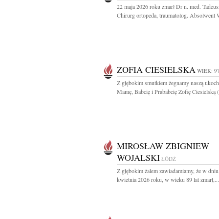
22 maja 2026 roku zmarł Dr n. med. Tadeus
Chirurg ortopeda, traumatolog. Absolwent
ZOFIA CIESIELSKA
WIEK: 9
Z głębokim smutkiem żegnamy naszą ukoch
Mamę, Babcię i Prababcię Zofię Ciesielską (z
MIROSŁAW ZBIGNIEW
WOJALSKI
ŁÓDŹ
Z głębokim żalem zawiadamiamy, że w dniu
kwietnia 2026 roku, w wieku 89 lat zmarł,...