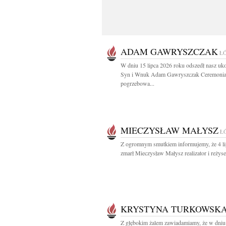
ADAM GAWRYSZCZAK
Ł
W dniu 15 lipca 2026 roku odszedł nasz uk
Syn i Wnuk Adam Gawryszczak Ceremoni
pogrzebowa...
MIECZYSŁAW MAŁYSZ
Ł
Z ogromnym smutkiem informujemy, że 4 l
zmarł Mieczysław Małysz realizator i reżyser
KRYSTYNA TURKOWSK
Z głębokim żalem zawiadamiamy, że w dniu