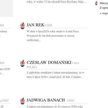
roku, w wieku 73 lat odszedł Nasz Kochany Mąż,...
Mieczy
Z ogro
+ więc
JAN REK
ÓDŹ
ŁÓDŹ
ochany
W dniu 4 lipca2026 roku zmarł w Łodzi Nasz
a
Przyjaciel dr Jan Rek pozostanie w naszej
serdecznej...
CZESŁAW DOMAŃSKI
ÓDŹ
CAŁA
POLSKA
ipca 2026
Z głębokim smutkiem i żalem zawiadamiamy, że w
...
dniu 6 lipca 2026 r. zmarł prof. dr hab. Czesław...
A
JADWIGA BANACH
ŁÓDŹ
ŁÓDŹ
 28
Z żalem zawiadamiamy, że 24 czerwca 2026 roku