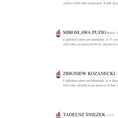
czerwca 2026 roku zmarła prof. dr hab. Krys
MIROSŁAWA PUZIO
WIEK: 9
Z głębokim żalem zawiadamiamy, że 15 cze
2026 roku, po przeżyciu 96 lat, odeszła od n
ZBIGNIEW KOZANECKI
Ł
Z głębokim żalem zawiadamiamy, że w dniu
2026 roku odszedł od nas profesor dr hab. in
TADEUSZ ŚNIEŻEK
ŁÓDŹ