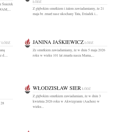
ŁÓDŹ
z Śnieżek
Z głębokim smutkiem i żalem zawiadamiamy, że 21
 WAM,...
maja br. zmarł nasz ukochany Tata, Dziadek i...
JANINA JAŚKIEWICZ
7
ŁÓDŹ
ŁÓDŹ
aną
Ze smutkiem zawiadamiamy, że w dniu 5 maja 2026
 d....
roku w wieku 101 lat zmarła nasza Mama,...
WŁODZISŁAW SIER
ŁÓDŹ
Z głębokim smutkiem zawiadamiam, że w dniu 3
kwietnia 2026 roku w Akwizgranie (Aachen) w
 28
wieku...