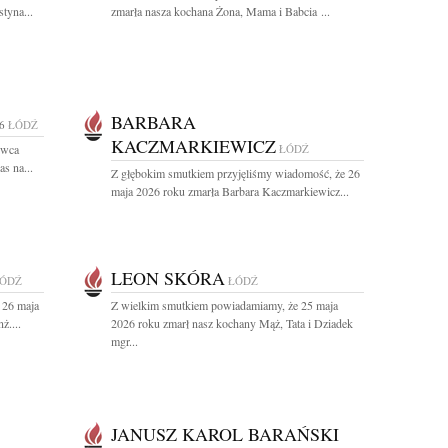
tyna...
zmarła nasza kochana Żona, Mama i Babcia ...
BARBARA
6
ŁÓDŹ
KACZMARKIEWICZ
rwca
ŁÓDŹ
as na...
Z głębokim smutkiem przyjęliśmy wiadomość, że 26
maja 2026 roku zmarła Barbara Kaczmarkiewicz...
LEON SKÓRA
ÓDŹ
ŁÓDŹ
 26 maja
Z wielkim smutkiem powiadamiamy, że 25 maja
ż....
2026 roku zmarł nasz kochany Mąż, Tata i Dziadek
mgr...
JANUSZ KAROL BARAŃSKI