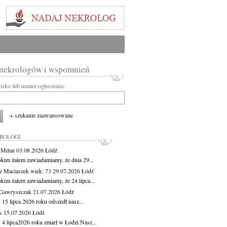
 nekrologów i wspomnień
wisko lub numer ogłoszenia:
+ szukanie zaawansowane
KROLOGI
 Milan
03.08.2026
Łódź
okim żalem zawiadamiamy, że dnia 29...
z Maciaszek
wiek: 73
29.07.2026
Łódź
okim żalem zawiadamiamy, że 24 lipca...
Gawryszczak
21.07.2026
Łódź
15 lipca 2026 roku odszedł nasz...
k
15.07.2026
Łódź
 4 lipca2026 roku zmarł w Łodzi Nasz...