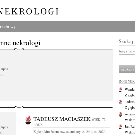
grzebowy
Inne nekrologi
Szukaj
Imię i naz
 lipca
...
INNE NE
Wanda
Z głęb
Tadeus
Z głęb
Adam 
TADEUSZ MACIASZEK
WIEK: 73
W dniu 
ŁÓDŹ
Jan Re
 lipca
Z głębokim żalem zawiadamiamy, że 24 lipca 2026
W dniu
...