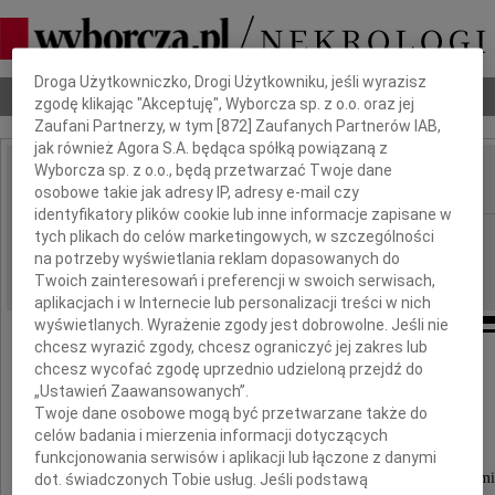
Dbamy o Twoją prywatność
Droga Użytkowniczko, Drogi Użytkowniku, jeśli wyrazisz
Nekrologi
Odeszli
Poradnik pogrzebowy
zgodę klikając "Akceptuję", Wyborcza sp. z o.o. oraz jej
Zaufani Partnerzy, w tym [
872
] Zaufanych Partnerów IAB,
jak również Agora S.A. będąca spółką powiązaną z
Wyborcza sp. z o.o., będą przetwarzać Twoje dane
osobowe takie jak adresy IP, adresy e-mail czy
IMIĘ I NAZWISKO:
identyfikatory plików cookie lub inne informacje zapisane w
Katowice
tych plikach do celów marketingowych, w szczególności
REGION:
na potrzeby wyświetlania reklam dopasowanych do
20.08.2020
DATA EMISJI:
Twoich zainteresowań i preferencji w swoich serwisach,
aplikacjach i w Internecie lub personalizacji treści w nich
wyświetlanych. Wyrażenie zgody jest dobrowolne. Jeśli nie
chcesz wyrazić zgody, chcesz ograniczyć jej zakres lub
Panu
chcesz wycofać zgodę uprzednio udzieloną przejdź do
„Ustawień Zaawansowanych”.
Twoje dane osobowe mogą być przetwarzane także do
Piotrowi Uszokowi
celów badania i mierzenia informacji dotyczących
funkcjonowania serwisów i aplikacji lub łączone z danymi
wyrazy głębokiego żalu i współczucia z powodu śmi
dot. świadczonych Tobie usług. Jeśli podstawą