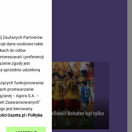
rmienia
Gliwice
Kielce
hodowe
Kraków
Lublin
Łódź
6
] Zaufanych Partnerów
woje dane osobowe takie
Olsztyn
likach do celów
Opole
teresowań i preferencji
e
Płock
ażenie zgody jest
we
Poznań
dę uprzednio udzieloną
Radom
yczących funkcjonowania
Rzeszów
kach przetwarzanie
inowe
Sosnowiec
ązanej – Agora S.A. –
inowe
Szczecin
awień Zaawansowanych”
Melo Radio
Toruń
go jest kierowany.
bójcze osiem minut Jagiellonii! Bohater był tylko
Trójmiasto
ości Gazeta.pl
i
Polityka
den
Warszawa
Wrocław