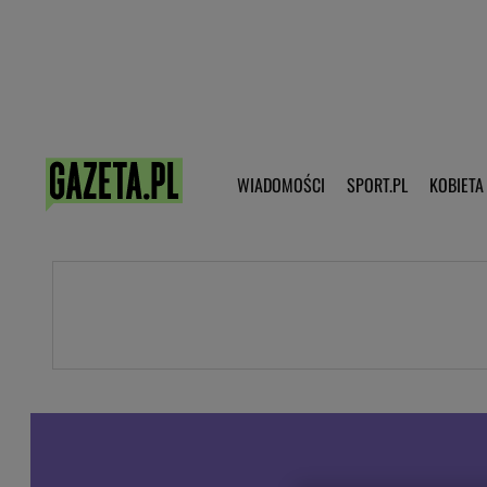
Poczta - Logowanie
Pobierz 
WIADOMOŚCI
SPORT.PL
KOBIETA
DZIECKO
KOBIETA
KULTURA
NEX
WIADOMOŚCI
SPORT
G.PL
Skoki narciarskie
Haps.pl
Ekstraklasa
Wiadomości ze świata
Bundesliga
Sport wiadomości
Liga Mistrzów
Horoskop
Liga Europy
Papież Franiszek
Koszykówka