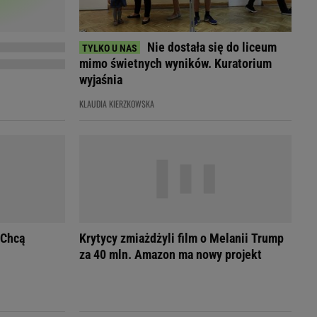
Przetargi
Licytacje komornicze
Komputery Forum
Nie dostała się do liceum
Alkomat online
mimo świetnych wyników. Kuratorium
Kalkulator opłacalności LPG
wyjaśnia
Przelicznik cm na cale i stopy
KLAUDIA KIERZKOWSKA
Kalkulator momentu obrotowego
Kalkulator mocy
Kalkulator zużycia paliwa
Kalkulator rozmiaru opon
Przelicznik mile na kilometry
 Chcą
Krytycy zmiażdżyli film o Melanii Trump
za 40 mln. Amazon ma nowy projekt