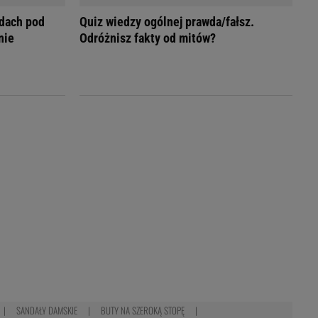
dach pod
Quiz wiedzy ogólnej prawda/fałsz.
nie
Odróżnisz fakty od mitów?
SANDAŁY DAMSKIE
BUTY NA SZEROKĄ STOPĘ