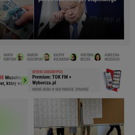
LED
MARTA
MARCIN
KACPER
WIKTORIA
AGNIESZKA
KORYCKA
KOZŁOWSKI
KOLIBABSKI
BECZEK
NIEDZIAŁEK
OFERTA SUBSKRYPCJI
Premium: TOK FM +
Muzułmanin i narodowiec. Kim jest
"Przypomina się
Wyborcza.pl
per, który wystąpił przed Nawrockim?
komentarzy po roczn
MOCNE MEDIA W DUO PAKIECIE. SPRAWDŹ
du
Rodzina
łodnych
Wakacje
Sennik