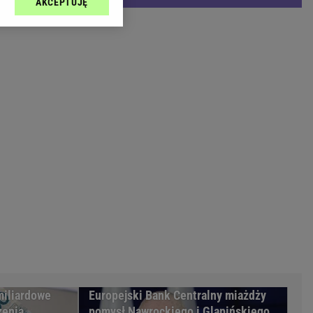
AKCEPTUJĘ
l sp. z o.o., jej
Zielona Góra
ić swoje preferencje
arzania danych poprzez
MAGAZYNY
ych”. Zmiana ustawień
syny
Kuchnia
a
Wysokie Obcasy
ach:
y
 celów identyfikacji.
omiar reklam i treści,
rynarka
enka za 29zł
zula
 wide
y
to
kim obcasie
miliardowe
Europejski Bank Centralny miażdży
zenia
pomysł Nawrockiego i Glapińskiego