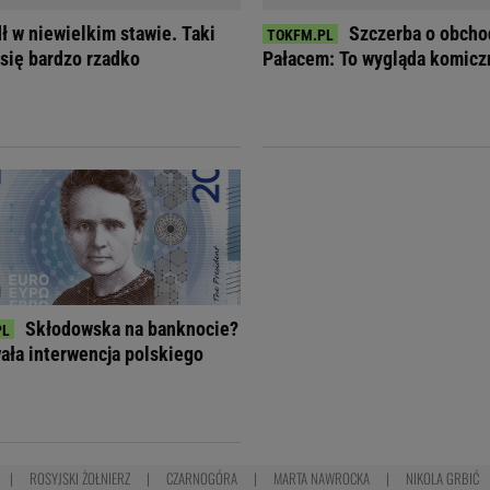
ł w niewielkim stawie. Taki
Szczerba o obcho
 się bardzo rzadko
Pałacem: To wygląda komicz
Skłodowska na banknocie?
ła interwencja polskiego
ROSYJSKI ŻOŁNIERZ
CZARNOGÓRA
MARTA NAWROCKA
NIKOLA GRBIĆ