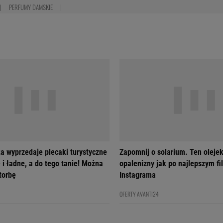
PERFUMY DAMSKIE
a wyprzedaje plecaki turystyczne
Zapomnij o solarium. Ten olejek
 i ładne, a do tego tanie! Można
opalenizny jak po najlepszym fil
 torbę
Instagrama
OFERTY AVANTI24