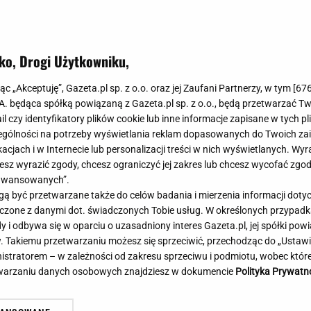
Meghan Markle
Krzesełka do ka
Magda Gessler
Łóżka dla dzieci
Barbara Kurdej-Szatan
Foteliki samoc
ko, Drogi Użytkowniku,
Aż oczy bolały... Tuż po
Księżna Kate
Przepisy
rze Lecha podeszli do
Porady
Jak zrobić?
jąc „Akceptuję”, Gazeta.pl sp. z o.o. oraz jej Zaufani Partnerzy, w tym [
67
łuchajcie!"
.A. będąca spółką powiązaną z Gazeta.pl sp. z o.o., będą przetwarzać T
Na czasie
Grzyby
ail czy identyfikatory plików cookie lub inne informacje zapisane w tych p
Memy
Koronawirus
gólności na potrzeby wyświetlania reklam dopasowanych do Twoich zain
Radio Zet
Porady - Zdrowi
acjach i w Internecie lub personalizacji treści w nich wyświetlanych. Wyr
Radio Pogoda
Sukienki jeanso
cesz wyrazić zgody, chcesz ograniczyć jej zakres lub chcesz wycofać zgo
Radio internetowe
Torebki worki
aawansowanych”.
 być przetwarzane także do celów badania i mierzenia informacji dot
Rock Radio
Życzenia
 łączone z danymi dot. świadczonych Tobie usług. W określonych przypad
Złote Przeboje
Życzenia urodz
i odbywa się w oparciu o uzasadniony interes Gazeta.pl, jej spółki powi
Chillizet - radio internetowe
Życzenia imien
. Takiemu przetwarzaniu możesz się sprzeciwić, przechodząc do „Ust
Podcasty
Newsy, plotki - 
nistratorem – w zależności od zakresu sprzeciwu i podmiotu, wobec które
Męczarnie Rakowa. W Szwecji będzie arcytrudno. A
Za
E-booki - Audiobooki
Lifestyle
etwarzaniu danych osobowych znajdziesz w dokumencie
Polityka Prywatn
już się cieszyli...
je
Planeta.pl
Co obejrzeć