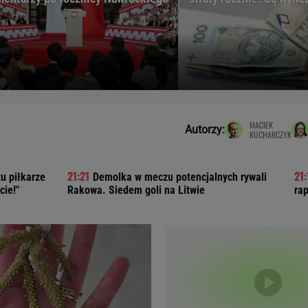
Telewizor LG O
MACIEK
Autorzy:
KUCHARCZYK
u piłkarze
Demolka w meczu potencjalnych rywali
cie!"
Rakowa. Siedem goli na Litwie
ra
Doda
Kalkulator Poro
Magda Gessler
Kalendarz dni p
Agnieszka Woźniak-Starak
Kalendarz ciąży