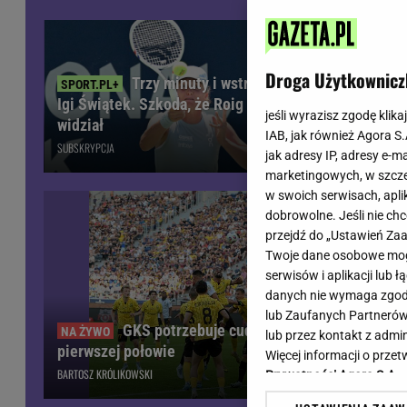
Wiadomości z Polski
Tenis
Plotki na topie
Sporty Walki
Niedziela handlowa
Siatkówka
Droga Użytkownicz
Trzy minuty i wstrząs u
Informacje na bieżąco
PlusLiga
Igi Świątek. Szkoda, że Roig tego nie
meczu piłka
Metro Warszawa
Lekkoatletyka
jeśli wyrazisz zgodę klika
widział
kibiców. "S
IAB, jak również Agora S
Duży Format
Kolarstwo
SUBSKRYPCJA
SUBSKRYPCJA
jak adresy IP, adresy e-m
Pogoda Warszawa
Bieganie
marketingowych, w szcze
Pogoda Kraków
Trening - ćwiczenia
w swoich serwisach, aplik
Pogoda Gdańsk
Ćwiczenia
dobrowolne. Jeśli nie ch
Pogoda Poznań
Dieta - Odżywianie
przejdź do „Ustawień Z
Twoje dane osobowe mogą
Pogoda Wrocław
Jak schudnąć?
serwisów i aplikacji lub
Gazeta na X
Sport - Fitness
danych nie wymaga zgody 
Fitness
lub Zaufanych Partnerów
F1 - Formuła 1
GKS potrzebuje cudu! Fatalna sytuacja po
lub przez kontakt z admi
pierwszej połowie
Więcej informacji o prz
BARTOSZ KRÓLIKOWSKI
Prywatności Agora S.A.