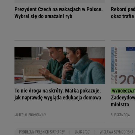
Prezydent Czech na wakacjach w Polsce.
Rekord pad
Wybrał się do smażalni ryb
okaz trafia
To nie droga na skróty. Matka pokazuje,
jak naprawdę wygląda edukacja domowa
Zadecydowa
ministra
MATERIAŁ PROMOCYJNY
SUBSKRYPCJA
PROBLEMY POLSKICH SIATKARZY
ZNAK Z '30'
WISŁAWA SZYMBORSKA