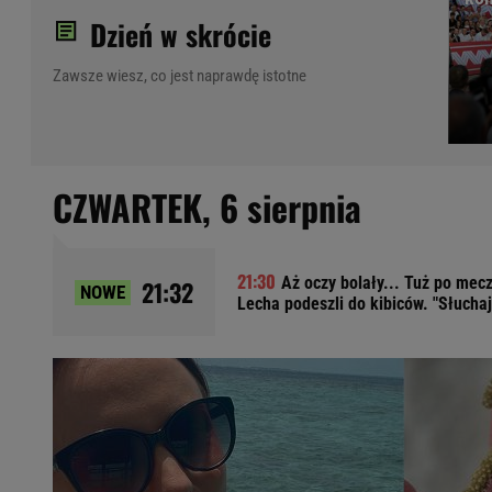
Dzień w skrócie
Ładowanie samochodu elektrycznego
Filtr cząstek stałych
Zawsze wiesz, co jest naprawdę istotne
Brzydki zapach w samochodzie
Numer Vin
Ogłoszenia motoryzacyjne
Waluty
CZWARTEK,
6 sierpnia
Komunikaty
Opel Meriva
Toyota Auris
Toyota Avensis
Aż oczy bolały... Tuż po mecz
21:32
NOWE
Lecha podeszli do kibiców. "Słuchaj
Jeep Grand Cherokee
POPULARNE TEMATY
Liga Mistrzów
Legia Warszawa
Liga Europy
Paszport Covidowy
Piłka Nożna
Wczasy w górach