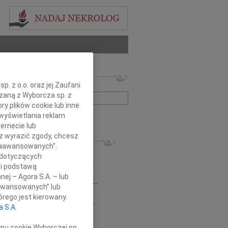
 nekrologów i wspomnień
. z o.o. oraz jej Zaufani
zwisko lub numer ogłoszenia:
ązaną z Wyborcza sp. z
ry plików cookie lub inne
wyświetlania reklam
+ szukanie zaawansowane
ernecie lub
sz wyrazić zgody, chcesz
KROLOGI
 Zaawansowanych”.
8.2026
Radom
 dotyczących
emu Marcinowi Kobylskiemu wyrazy...
li podstawą
sław Kowalski
06.11.2024
Radom
nej – Agora S.A. – lub
omnym smutkiem żegnamy Stanisława...
aawansowanych” lub
0.2022
Radom
rego jest kierowany.
 Beacie Zielińskiej wyrazy głębokiego...
a S.A.
a Kwapisiewicz
05.08.2022
Radom
pniu mija kolejna rocznica śmierci...
ypu cookie Wyborczej sp.