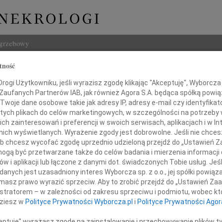
ogrzebowy
tność
Szukaj
z Dyr
ogi Użytkowniku, jeśli wyrazisz zgodę klikając "Akceptuję", Wyborcza sp
Imię i na
 Zaufanych Partnerów IAB, jak również Agora S.A. będąca spółką powi
Twoje dane osobowe takie jak adresy IP, adresy e-mail czy identyfikato
 tych plikach do celów marketingowych, w szczególności na potrzeby 
 zainteresowań i preferencji w swoich serwisach, aplikacjach i w Int
w nich wyświetlanych. Wyrażenie zgody jest dobrowolne. Jeśli nie chce
INNE NE
 lub chcesz wycofać zgodę uprzednio udzieloną przejdź do „Ustawień
06.0
gą być przetwarzane także do celów badania i mierzenia informacji
Sędzi
w i aplikacji lub łączone z danymi dot. świadczonych Tobie usług. Jeś
Stani
nych jest uzasadniony interes Wyborcza sp. z o.o., jej spółki powiąza
 głębokim żalem żegnamy
Z ogr
masz prawo wyrazić sprzeciw. Aby to zrobić przejdź do „Ustawień Z
28.1
istratorem – w zależności od zakresu sprzeciwu i podmiotu, wobec któ
Sędzi
dziesz w
Polityce Prywatności Wyborcza.pl
i
Polityce Prywatności Agor
dr. hab.
Janin
W sier
ceptuję" wyrażasz zgodę na zainstalowanie i przechowywanie plików t