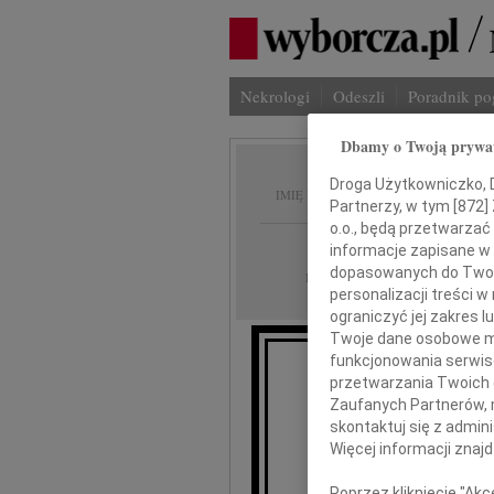
Nekrologi
Odeszli
Poradnik p
Dbamy o Twoją prywa
Tadeus
Droga Użytkowniczko, Dr
IMIĘ I NAZWISKO:
Partnerzy, w tym [
872
]
o.o., będą przetwarzać 
Radom
REGION:
informacje zapisane w
dopasowanych do Twoich
17.10.2019
DATA EMISJI:
personalizacji treści 
ograniczyć jej zakres
Twoje dane osobowe mo
funkcjonowania serwisó
przetwarzania Twoich da
Z
Zaufanych Partnerów, 
skontaktuj się z admin
Więcej informacji znaj
Poprzez kliknięcie "Ak