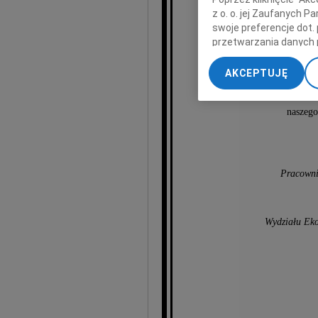
z o. o. jej Zaufanych 
T
swoje preferencje dot.
przetwarzania danych 
„Ustawienia zaawansow
AKCEPTUJĘ
My, nasi Zaufani Part
dokładnych danych geol
naszego
Przechowywanie informa
treści, badnie odbiorcó
Pracowni
Wydziału Ek