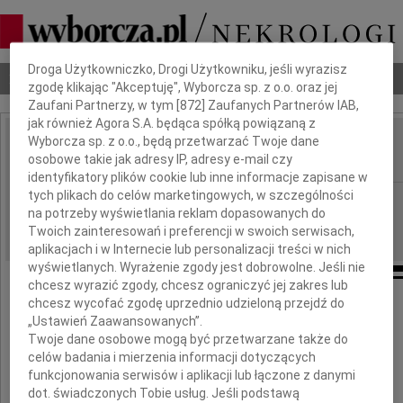
Dbamy o Twoją prywatność
Droga Użytkowniczko, Drogi Użytkowniku, jeśli wyrazisz
Nekrologi
Odeszli
Poradnik pogrzebowy
zgodę klikając "Akceptuję", Wyborcza sp. z o.o. oraz jej
Zaufani Partnerzy, w tym [
872
] Zaufanych Partnerów IAB,
jak również Agora S.A. będąca spółką powiązaną z
Wyborcza sp. z o.o., będą przetwarzać Twoje dane
Stanisław Kowalski
IMIĘ I NAZWISKO:
osobowe takie jak adresy IP, adresy e-mail czy
identyfikatory plików cookie lub inne informacje zapisane w
tych plikach do celów marketingowych, w szczególności
Radom
REGION:
na potrzeby wyświetlania reklam dopasowanych do
06.11.2024
DATA EMISJI:
Twoich zainteresowań i preferencji w swoich serwisach,
aplikacjach i w Internecie lub personalizacji treści w nich
wyświetlanych. Wyrażenie zgody jest dobrowolne. Jeśli nie
chcesz wyrazić zgody, chcesz ograniczyć jej zakres lub
chcesz wycofać zgodę uprzednio udzieloną przejdź do
„Ustawień Zaawansowanych”.
Z ogromnym smutkiem żegnamy
Twoje dane osobowe mogą być przetwarzane także do
celów badania i mierzenia informacji dotyczących
funkcjonowania serwisów i aplikacji lub łączone z danymi
dot. świadczonych Tobie usług. Jeśli podstawą