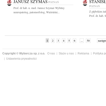
JANUSZ SZYMAŚ
STANIS
POZNAŃ
POZNAŃ
Prof. dr hab. n. med. Janusz Szymaś Wybitny
Z głębokim ża
neuropatolog, patomorfolog, Wieloletni...
Prof. dr. hab.
1
2
3
4
5
6
...
50
następ
Copyright © Wyborcza sp. z o.o.
O nas
Staże u nas
Reklama
Polityka 
Ustawienia prywatności