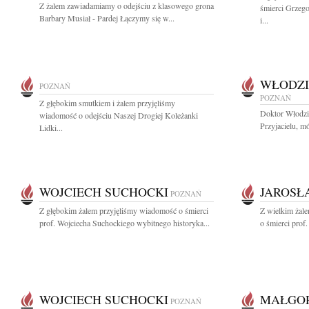
Z żalem zawiadamiamy o odejściu z klasowego grona
śmierci Grzeg
Barbary Musiał - Pardej Łączymy się w...
i...
WŁODZI
POZNAŃ
POZNAŃ
Z głębokim smutkiem i żalem przyjęliśmy
Doktor Włodzi
wiadomość o odejściu Naszej Drogiej Koleżanki
Przyjacielu, mó
Lidki...
WOJCIECH SUCHOCKI
JAROSŁ
POZNAŃ
Z głębokim żalem przyjęliśmy wiadomość o śmierci
Z wielkim żal
prof. Wojciecha Suchockiego wybitnego historyka...
o śmierci prof
WOJCIECH SUCHOCKI
MAŁGOR
POZNAŃ