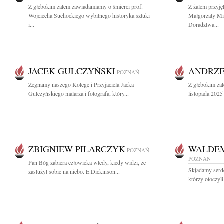
Z głębokim żalem zawiadamiamy o śmierci prof.
Z żalem przyj
Wojciecha Suchockiego wybitnego historyka sztuki
Małgorzaty M
i...
Doradztwa...
JACEK GULCZYŃSKI
ANDRZE
POZNAŃ
Żegnamy naszego Kolegę i Przyjaciela Jacka
Z głębokim ża
Gulczyńskiego malarza i fotografa, który...
listopada 2025 
ZBIGNIEW PILARCZYK
WALDEM
POZNAŃ
POZNAŃ
Pan Bóg zabiera człowieka wtedy, kiedy widzi, że
Składamy serd
zasłużył sobie na niebo. E.Dickinson...
którzy otoczyl