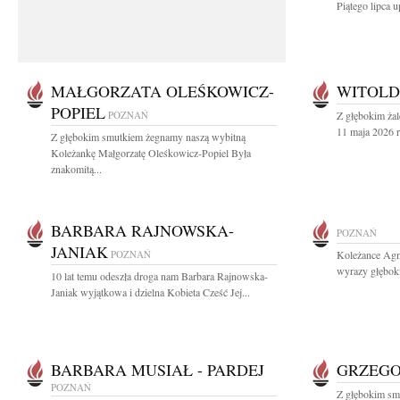
Piątego lipca u
MAŁGORZATA OLEŚKOWICZ-
WITOLD
POPIEL
POZNAŃ
Z głębokim ża
11 maja 2026 r
Z głębokim smutkiem żegnamy naszą wybitną
Koleżankę Małgorzatę Oleśkowicz-Popiel Była
znakomitą...
BARBARA RAJNOWSKA-
POZNAŃ
JANIAK
POZNAŃ
Koleżance Agni
wyrazy głębok
10 lat temu odeszła droga nam Barbara Rajnowska-
Janiak wyjątkowa i dzielna Kobieta Cześć Jej...
BARBARA MUSIAŁ - PARDEJ
GRZEGO
POZNAŃ
Z głębokim sm