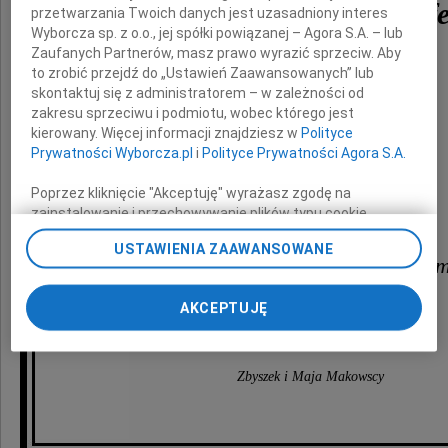
Mariusz Hermansdorfe
przetwarzania Twoich danych jest uzasadniony interes
Wyborcza sp. z o.o., jej spółki powiązanej – Agora S.A. – lub
Zaufanych Partnerów, masz prawo wyrazić sprzeciw. Aby
(1940-2018)
to zrobić przejdź do „Ustawień Zaawansowanych” lub
skontaktuj się z administratorem – w zależności od
Nasz przyjaciel serdeczny.
zakresu sprzeciwu i podmiotu, wobec którego jest
Niezwykle ważny dla polskiej kultury
kierowany. Więcej informacji znajdziesz w
Polityce
we Wrocławiu, Polsce i Świecie.
Prywatności Wyborcza.pl
i
Polityce Prywatności Agora S.A.
Myślami
Poprzez kliknięcie "Akceptuję" wyrażasz zgodę na
zainstalowanie i przechowywanie plików typu cookie
z Alicją - Żoną,
Wyborczej sp. z o. o. jej Zaufanych Partnerów i Agora S.A.
USTAWIENIA ZAAWANSOWANE
na Twoim urządzeniu końcowym. Możesz też w każdej
Córką Mają, synem Mariusze
chwili zmienić swoje preferencje dot. plików cookie,
ponownie wywołując narzędzie do zarządzania Twoimi
oraz Ich Rodzinami.
AKCEPTUJĘ
preferencjami dot. przetwarzania danych poprzez
odnośnik „Ustawienia prywatności” w stopce serwisu i
przechodząc do sekcji „Ustawienia zaawansowane”.
Zmiana ustawień plików cookie możliwa jest także za
Zbyszek i Maja Makowscy
pomocą ustawień przeglądarki.
My, nasi Zaufani Partnerzy i Agora S.A. możemy