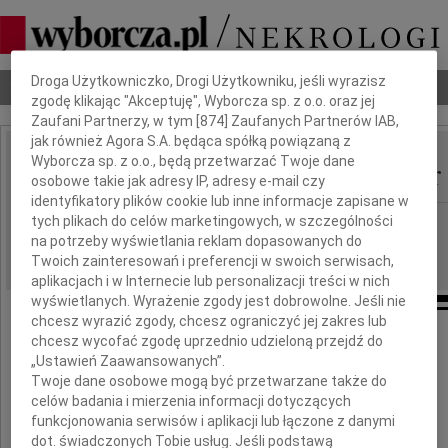
Dbamy o Twoją prywatność
Droga Użytkowniczko, Drogi Użytkowniku, jeśli wyrazisz
Nekrologi
Odeszli
Poradnik pogrzebowy
zgodę klikając "Akceptuję", Wyborcza sp. z o.o. oraz jej
Zaufani Partnerzy, w tym [
874
] Zaufanych Partnerów IAB,
jak również Agora S.A. będąca spółką powiązaną z
Wyborcza sp. z o.o., będą przetwarzać Twoje dane
Mariusz Hermansdorfer
IMIĘ I NAZWISKO:
osobowe takie jak adresy IP, adresy e-mail czy
identyfikatory plików cookie lub inne informacje zapisane w
tych plikach do celów marketingowych, w szczególności
cała Polska
REGION:
na potrzeby wyświetlania reklam dopasowanych do
28.08.2018
DATA EMISJI:
Twoich zainteresowań i preferencji w swoich serwisach,
aplikacjach i w Internecie lub personalizacji treści w nich
wyświetlanych. Wyrażenie zgody jest dobrowolne. Jeśli nie
chcesz wyrazić zgody, chcesz ograniczyć jej zakres lub
chcesz wycofać zgodę uprzednio udzieloną przejdź do
„Ustawień Zaawansowanych”.
Uczeń Mariana Morelowskiego (1884-1963)
Twoje dane osobowe mogą być przetwarzane także do
autora wielkiej definicji sztuki
celów badania i mierzenia informacji dotyczących
jako zaplatanie abstrakcji i naturalizmu.
funkcjonowania serwisów i aplikacji lub łączone z danymi
dot. świadczonych Tobie usług. Jeśli podstawą